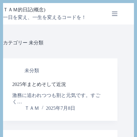
コ
ＴＡＭ的日記(概念)
ン
一日を変え、一生を変えるコードを！
テ
ン
ツ
へ
カテゴリー
未分類
ス
キ
ッ
プ
未分類
2025年まとめそして近況
激務に追われつつも割と元気です。すご
く…
ＴＡＭ
2025年7月8日