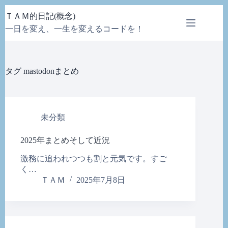
コ
ＴＡＭ的日記(概念)
ン
一日を変え、一生を変えるコードを！
テ
ン
ツ
へ
タグ
mastodonまとめ
ス
キ
ッ
プ
未分類
2025年まとめそして近況
激務に追われつつも割と元気です。すご
く…
ＴＡＭ
2025年7月8日