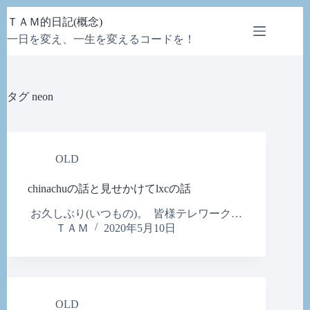
コ
ＴＡＭ的日記(概念)
ン
一日を変え、一生を変えるコードを！
テ
ン
ツ
へ
タグ
neon
ス
キ
ッ
プ
OLD
chinachuの話と見せかけてlxcの話
お久しぶり(いつもの)。 皆様テレワーク…
ＴＡＭ
2020年5月10日
OLD