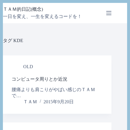
コ
ＴＡＭ的日記(概念)
ン
一日を変え、一生を変えるコードを！
テ
ン
ツ
へ
タグ
KDE
ス
キ
ッ
プ
OLD
コンピュータ周りとか近況
腰痛よりも肩こりがやばい感じのＴＡＭ
で…
ＴＡＭ
2015年9月20日