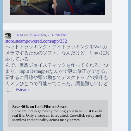
ＴＡＭ
on
2/24/2026, 7:31:50 PM
store.steampowered.com/app/332
ヘッドトラッキング・アイトラッキングをWebカ
メラでするためのソフト。なんだけど、Linuxに対
応している。
んで、仮想ジョイスティックを作ってくれる。つ
まり、Input Remapperなんかで更に修正ができる。
要するに目線や頭の動きでデスクトップの操作も
カメラひとつで可能ってこった。調整難しいけど
も。
#
steam
Save 40% on LookPilot on Steam
Look around in games by moving your head - just like in
real life. Only a webcam is required. One-click setup and
seamless compatibility across many games.