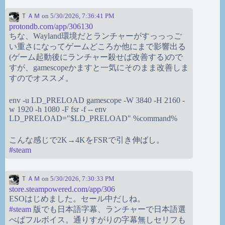
ＴＡＭ
on
5/30/2026, 7:36:41 PM
protondb.com/app/306130
ちな、Wayland環境だとランチャーがすっっっご
い重さになってゲームどころか他にまで影響出る
(ゲーム起動後にランチャー殺せば改善する)ので
すが、gamescopeかますと一気にそのまま改善しま
すのでオススメ。
env -u LD_PRELOAD gamescope -W 3840 -H 2160 -
w 1920 -h 1080 -F fsr -f -- env
LD_PRELOAD="$LD_PRELOAD" %command%
こんな感じで2K→4KをFSRで引き伸ばし。
#
steam
ＴＡＭ
on
5/30/2026, 7:30:33 PM
store.steampowered.com/app/306
ESOはじめました。セール中だしね。
#
steam
版でも日本語字幕、ランチャーで日本語選
べばフルボイス。通りすがりの字幕無しセリフも