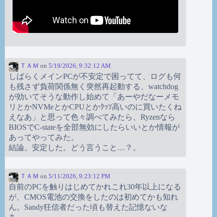
ＴＡＭ
on
5/19/2026, 9:32:12 AM
しばらくメインPCが不安定で困ってて、ログも何
も残さず負荷関係無く突然再起動する、watchdog
が効いてそうな動作し始めて「あーやだなーメモ
リとかNVMeとかCPUとかｸｯｿ高いのに買いたくね
えなあ」と思って色々調べてみたら、Ryzenなら
BIOSでC-stateを全部無効にしたらいいとか情報が
あってやってみた。
結論。安定した。どう言うこと…？。
ＴＡＭ
on
5/11/2026, 9:23:12 PM
自前のPCを触りはじめてかれこれ30年以上になる
が、CMOS電池の交換をしたのは初めてかも知れ
ん。Sandy狂信者だった頃も替えた記憶ないな