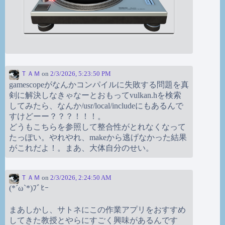
ＴＡＭ
on
2/3/2026, 5:23:50 PM
gamescopeがなんかコンパイルに失敗する問題を真
剣に解決しなきゃなーとおもってvulkan.hを検索
してみたら、なんか/usr/local/includeにもあるんで
すけどーー？？？！！！。
どうもこちらを参照して整合性がとれなくなって
たっぽい。やれやれ、makeから逃げなかった結果
がこれだよ！。まあ、大体自分のせい。
ＴＡＭ
on
2/3/2026, 2:24:50 AM
(*´ω`*)ﾌﾞﾋｰ
まあしかし、サトネにこの作業アプリをおすすめ
してきた教授とやらにすごく興味があるんです