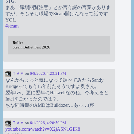
STG。
まあ「職場閲覧注意」とか言う謎の言葉がありま
すが、そもそも職場でSteam開けんなって話です
YO!。
#
steam
Bullet
Steam Bullet Fest 2026
ＴＡＭ
on
6/8/2026, 4:23:21 PM
なんかちょっと気になって調べてみたらSandy
Bridgeってもう15年前だそうですよ奥さん。
翌年Ivy、更に翌年にHaswellなのね。今考えると
Intelすごかったのでは？。
ちな同時期のAMDはBulldozer…あっ…(察
ＴＡＭ
on
6/1/2026, 4:20:50 PM
youtube.com/watch?v=X2jASN1GIK8