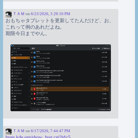
ＴＡＭ
on
6/23/2026, 3:29:10 PM
おもちゃタブレットを更新してたんだけど、お、
これって例のあれだよね。
期限今日までやん。
ＴＡＭ
on
6/17/2026, 7:44:47 PM
bugs.kde.org/show_bug.cgi?id=5