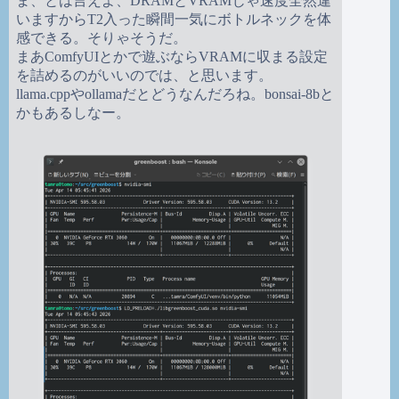
ま、とは言えよ、DRAMとVRAMじゃ速度全然違
いますからT2入った瞬間一気にボトルネックを体
感できる。そりゃそうだ。
まあComfyUIとかで遊ぶならVRAMに収まる設定
を詰めるのがいいのでは、と思います。
llama.cppやollamaだとどうなんだろね。bonsai-8bと
かもあるしなー。