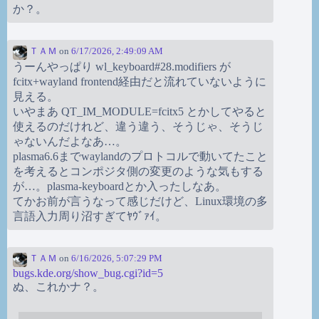
か？。
ＴＡＭ
on
6/17/2026, 2:49:09 AM
うーんやっぱり wl_keyboard#28.modifiers が
fcitx+wayland frontend経由だと流れていないように
見える。
いやまあ QT_IM_MODULE=fcitx5 とかしてやると
使えるのだけれど、違う違う、そうじゃ、そうじ
ゃないんだよなあ…。
plasma6.6までwaylandのプロトコルで動いてたこと
を考えるとコンポジタ側の変更のような気もする
が…。plasma-keyboardとか入ったしなあ。
てかお前が言うなって感じだけど、Linux環境の多
言語入力周り沼すぎてﾔｳﾞｧｲ。
ＴＡＭ
on
6/16/2026, 5:07:29 PM
bugs.kde.org/show_bug.cgi?id=5
ぬ、これかナ？。