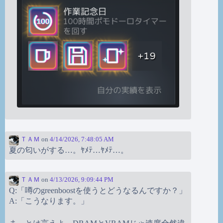
ＴＡＭ
on
4/14/2026, 7:48:05 AM
夏の匂いがする…。ﾔﾒﾃ…ﾔﾒﾃ…。
ＴＡＭ
on
4/13/2026, 9:09:44 PM
Q:「噂のgreenboostを使うとどうなるんですか？」
A:「こうなります。」