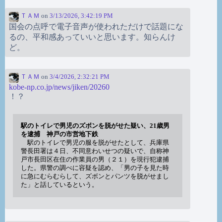
ＴＡＭ
on
3/13/2026, 3:42:19 PM
国会の点呼で電子音声が使われただけで話題にな
るの、平和感あっていいと思います。知らんけ
ど。
ＴＡＭ
on
3/4/2026, 2:32:21 PM
kobe-np.co.jp/news/jiken/20260
！？
駅のトイレで男児のズボンを脱がせた疑い、21歳男
を逮捕 神戸の市営地下鉄
駅のトイレで男児の服を脱がせたとして、兵庫県
警長田署は４日、不同意わいせつの疑いで、自称神
戸市長田区在住の作業員の男（２１）を現行犯逮捕
した。県警の調べに容疑を認め、「男の子を見た時
に急にむらむらして、ズボンとパンツを脱がせまし
た」と話しているという。