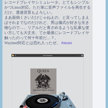
レコードプレイヤシミュレータ。とてもシンプル
かつLinux対応。ただ単に音声ファイルを再生する
だけ。透過背景もよろしい。
まあ面倒くさいだけじゃねえの、と言ってしまえ
ばそれまでなのだけれど、男は儀式が好きな生き
物なので…。リアルだと青ざめるような乱暴な使
い方しても大丈夫。てか最後にレコードプレイヤ
触ったのって何十年前だ…？。
Wayland対応とは恐れ入ったぜ。
#
steam