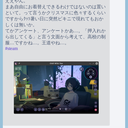
ええやん。
まあ自由にお着替えできるわけではないのは置い
といて。って言うかクリスマスに色々するくらい
ですからｸｯｿ暑い日に突然ビキニで現れてもおか
しくは無いか。
てかアンケート、アンケートかあ…。「押入れか
ら出してくる」と言う文面から考えて、高校の制
服…ですかね…。王道やね…。
#
steam