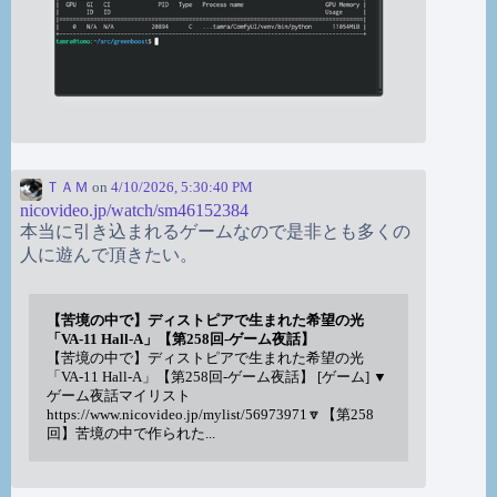
ＴＡＭ
on
4/10/2026, 5:30:40 PM
nicovideo.jp/watch/sm46152384
本当に引き込まれるゲームなので是非とも多くの
人に遊んで頂きたい。
【苦境の中で】ディストピアで生まれた希望の光
「VA-11 Hall-A」【第258回-ゲーム夜話】
【苦境の中で】ディストピアで生まれた希望の光
「VA-11 Hall-A」【第258回-ゲーム夜話】 [ゲーム] ▼
ゲーム夜話マイリスト
https://www.nicovideo.jp/mylist/56973971🔽【第258
回】苦境の中で作られた...