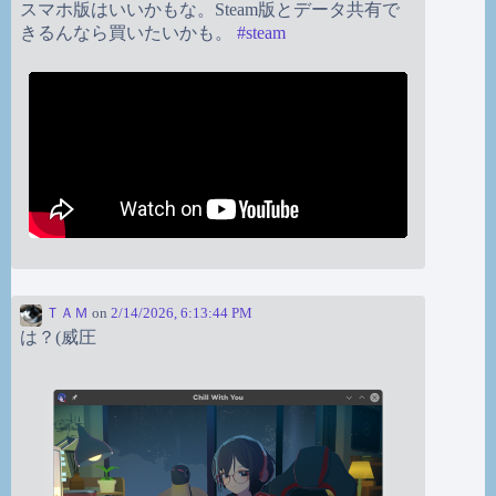
スマホ版はいいかもな。Steam版とデータ共有で
きるんなら買いたいかも。
#
steam
ＴＡＭ
on
2/14/2026, 6:13:44 PM
は？(威圧