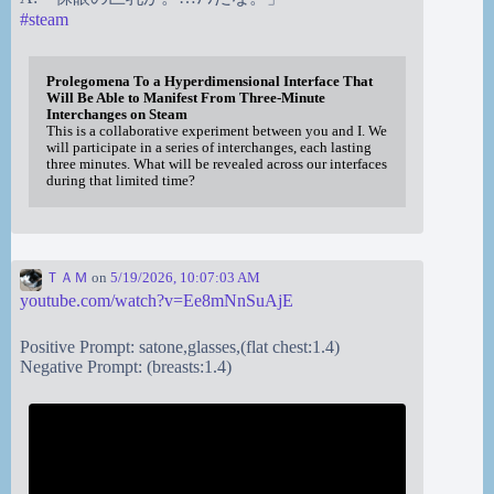
#
steam
Prolegomena To a Hyperdimensional Interface That
Will Be Able to Manifest From Three-Minute
Interchanges on Steam
This is a collaborative experiment between you and I. We
will participate in a series of interchanges, each lasting
three minutes. What will be revealed across our interfaces
during that limited time?
ＴＡＭ
on
5/19/2026, 10:07:03 AM
youtube.com/watch?v=Ee8mNnSuAjE
Positive Prompt: satone,glasses,(flat chest:1.4)
Negative Prompt: (breasts:1.4)