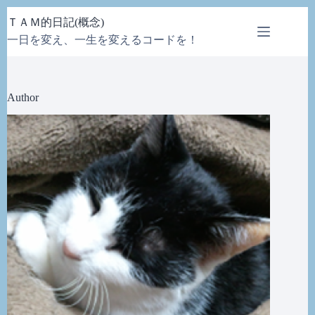
コ
ＴＡＭ的日記(概念)
ン
一日を変え、一生を変えるコードを！
テ
ン
ツ
へ
Author
ス
キ
ッ
プ