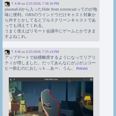
ＴＡＭ
on
2/25/2026, 7:58:26 PM
plasma6.6から入ったHide from screencastってのが地
味に便利。OBSのウインドウだけキャスト対象か
ら外すとかしてるとフルスクリーンキャストであ
っても消えてくれる。
うまく使えばリモート会議中にゲームとかできま
すよねこれ。
ＴＡＭ
on
2/25/2026, 7:55:24 PM
アップデートで結構離席するようになってリアリ
ティが増しました。だってあんなにがぶがぶコー
ヒー飲むのにおしっｋ…あー、うん。
#
steam