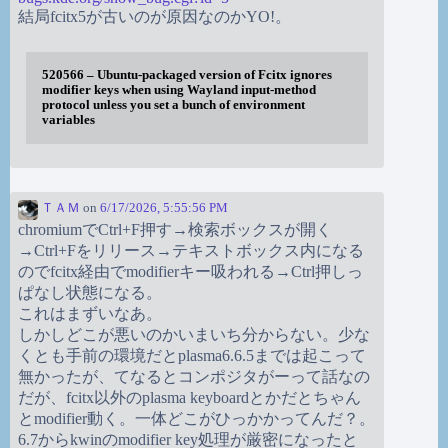
結局fcitx5が古いのが原因なのかYO!。
520566 – Ubuntu-packaged version of Fcitx ignores
modifier keys when using Wayland input-method
protocol unless you set a bunch of environment
variables
ＴＡＭ
on
6/17/2026, 5:55:56 PM
chromiumでCtrl+F押す→検索ボックスが開く
→Ctrl+Fをリリース→テキストボックス内になる
のでfcitx経由でmodifierキー吸われる→Ctrl押しっ
ぱなし状態になる。
これはまずいなあ。
しかしどこが悪いのかいまいち分からない。少な
くとも手前の環境だとplasma6.6.5までは起こって
無かったが、てなるとコンポジタがーって話なの
だが、fcitx以外のplasma keyboardとかだとちゃん
とmodifier動く。一体どこがひっかかってんだ？。
6.7からkwinのmodifier key処理が厳密になったと