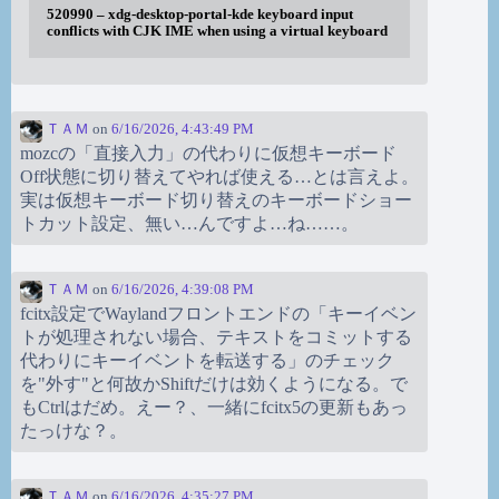
520990 – xdg-desktop-portal-kde keyboard input
conflicts with CJK IME when using a virtual keyboard
ＴＡＭ
on
6/16/2026, 4:43:49 PM
mozcの「直接入力」の代わりに仮想キーボード
Off状態に切り替えてやれば使える…とは言えよ。
実は仮想キーボード切り替えのキーボードショー
トカット設定、無い…んですよ…ね……。
ＴＡＭ
on
6/16/2026, 4:39:08 PM
fcitx設定でWaylandフロントエンドの「キーイベン
トが処理されない場合、テキストをコミットする
代わりにキーイベントを転送する」のチェック
を"外す"と何故かShiftだけは効くようになる。で
もCtrlはだめ。えー？、一緒にfcitx5の更新もあっ
たっけな？。
ＴＡＭ
on
6/16/2026, 4:35:27 PM