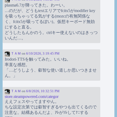
plasma6.7が降ってきた。わーい。
…のだが、どうもtextエリアでfcitx5がmodifier key
を吸っちゃってる気がする(mozcの有無関係な
く、fcitx5が吸ってるぽい)。仮想キーボード無効
にすると直る。
どうしたもんかのう。ctrlキー使えないのはきっつ
いんだ…。
ＴＡＭ
on
6/10/2026, 3:19:45 PM
Irodori-TTSを触ってみた。いいね。
率直な感想。
「…どうしよう、叡智な使い道しか思いつきませ
ん。」
ＴＡＭ
on
6/8/2026, 10:32:51 PM
store.steampowered.com/categor
ええフェスやってますやん。
ちな設定次第では叡智すぎるやつも出てくるので
注意な。結構あるんだよ、ｱﾚがｿﾚしてﾅﾆする