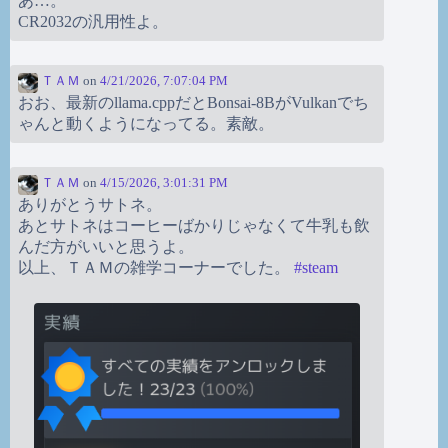
あ…。
CR2032の汎用性よ。
ＴＡＭ
on
4/21/2026, 7:07:04 PM
おお、最新のllama.cppだとBonsai-8BがVulkanでち
ゃんと動くようになってる。素敵。
ＴＡＭ
on
4/15/2026, 3:01:31 PM
ありがとうサトネ。
あとサトネはコーヒーばかりじゃなくて牛乳も飲
んだ方がいいと思うよ。
以上、ＴＡＭの雑学コーナーでした。
#
steam