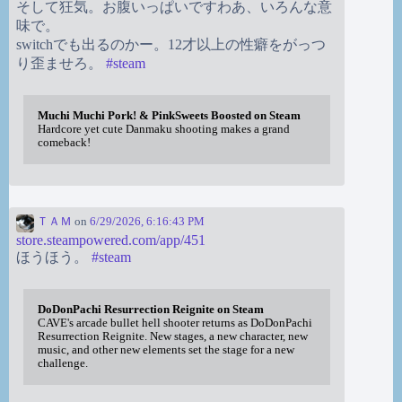
そして狂気。お腹いっぱいですわあ、いろんな意
味で。
switchでも出るのかー。12才以上の性癖をがっつ
り歪ませろ。
#
steam
Muchi Muchi Pork! & PinkSweets Boosted on Steam
Hardcore yet cute Danmaku shooting makes a grand
comeback!
ＴＡＭ
on
6/29/2026, 6:16:43 PM
store.steampowered.com/app/451
ほうほう。
#
steam
DoDonPachi Resurrection Reignite on Steam
CAVE's arcade bullet hell shooter returns as DoDonPachi
Resurrection Reignite. New stages, a new character, new
music, and other new elements set the stage for a new
challenge.