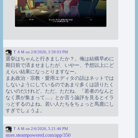
ＴＡＭ
on
2/8/2026, 3:59:03 PM
選挙はちゃんと行きましたか？。俺は結構早めに
期日前で済ませましたが、いやー、予想以上にど
えらい結果になっとりますなー。
まあ政治・宗教・愛用エディタの話はネットでは
しないようにしているのであまり多くは語りたく
ないのだけれど、ただ、ただね、「若者のなんと
なく票が集まって…」とか言う論評を見るとイラ
っとするのよね。若い人たちをちょっと馬鹿にし
すぎでしょうよ。
ＴＡＭ
on
2/6/2026, 5:21:46 PM
store.steampowered.com/app/350