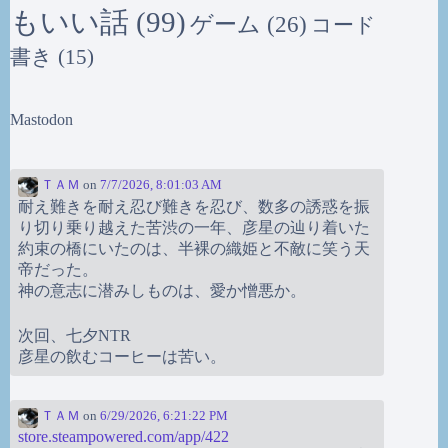
もいい話
(99)
ゲーム
(26)
コード
書き
(15)
Mastodon
ＴＡＭ
on
7/7/2026, 8:01:03 AM
耐え難きを耐え忍び難きを忍び、数多の誘惑を振
り切り乗り越えた苦渋の一年、彦星の辿り着いた
約束の橋にいたのは、半裸の織姫と不敵に笑う天
帝だった。
神の意志に潜みしものは、愛か憎悪か。
次回、七夕NTR
彦星の飲むコーヒーは苦い。
ＴＡＭ
on
6/29/2026, 6:21:22 PM
store.steampowered.com/app/422