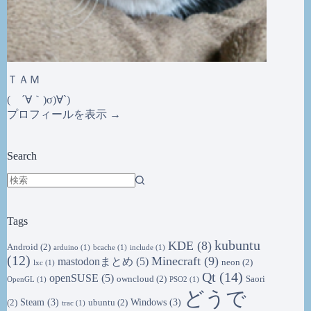
ＴＡＭ
( ´∀｀)σ)∀`)
プロフィールを表示 →
Search
結
果
Tags
な
し
kubuntu
KDE
(8)
Android
(2)
arduino
(1)
bcache
(1)
include
(1)
(12)
Minecraft
(9)
mastodonまとめ
(5)
neon
(2)
lxc
(1)
Qt
(14)
openSUSE
(5)
owncloud
(2)
Saori
OpenGL
(1)
PSO2
(1)
どうで
Steam
(3)
Windows
(3)
(2)
ubuntu
(2)
trac
(1)