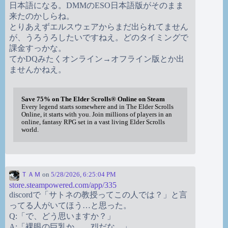
日本語になる。DMMのESO日本語版がそのまま
来たのかしらね。
とりあえずエルスウェアからまだ出られてません
が、うろうろしたいですねえ。どのタイミングで
課金すっかな。
てかDQみたくオンライン→オフライン版とか出
ませんかねえ。
Save 75% on The Elder Scrolls® Online on Steam
Every legend starts somewhere and in The Elder Scrolls
Online, it starts with you. Join millions of players in an
online, fantasy RPG set in a vast living Elder Scrolls
world.
ＴＡＭ
on
5/28/2026, 6:25:04 PM
store.steampowered.com/app/335
discordで「サトネの教授ってこの人では？」と言
ってる人がいてほう…と思った。
Q:「で、どう思いますか？」
A:「裸眼の巨乳か。…ｱﾘだな。」