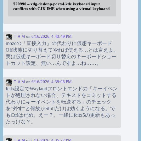
520990 – xdg-desktop-portal-kde keyboard input
conflicts with CJK IME when using a virtual keyboard
ＴＡＭ
on
6/16/2026, 4:43:49 PM
mozcの「直接入力」の代わりに仮想キーボード
Off状態に切り替えてやれば使える…とは言えよ。
実は仮想キーボード切り替えのキーボードショー
トカット設定、無い…んですよ…ね……。
ＴＡＭ
on
6/16/2026, 4:39:08 PM
fcitx設定でWaylandフロントエンドの「キーイベン
トが処理されない場合、テキストをコミットする
代わりにキーイベントを転送する」のチェック
を"外す"と何故かShiftだけは効くようになる。で
もCtrlはだめ。えー？、一緒にfcitx5の更新もあっ
たっけな？。
ＴＡＭ
on
6/16/2026, 4:35:27 PM