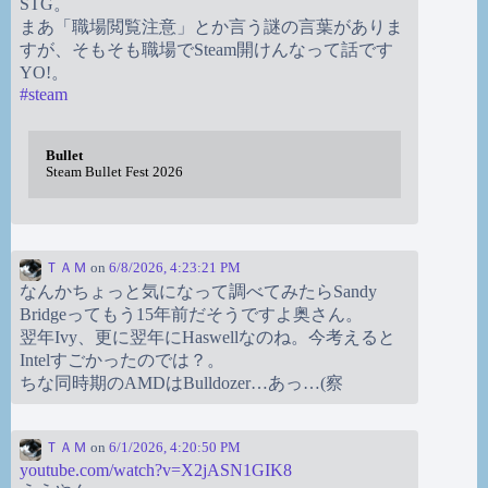
STG。
まあ「職場閲覧注意」とか言う謎の言葉がありま
すが、そもそも職場でSteam開けんなって話です
YO!。
#
steam
Bullet
Steam Bullet Fest 2026
ＴＡＭ
on
6/8/2026, 4:23:21 PM
なんかちょっと気になって調べてみたらSandy
Bridgeってもう15年前だそうですよ奥さん。
翌年Ivy、更に翌年にHaswellなのね。今考えると
Intelすごかったのでは？。
ちな同時期のAMDはBulldozer…あっ…(察
ＴＡＭ
on
6/1/2026, 4:20:50 PM
youtube.com/watch?v=X2jASN1GIK8