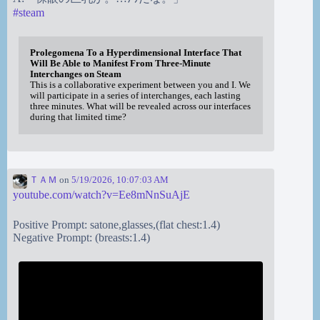
#
steam
Prolegomena To a Hyperdimensional Interface That
Will Be Able to Manifest From Three-Minute
Interchanges on Steam
This is a collaborative experiment between you and I. We
will participate in a series of interchanges, each lasting
three minutes. What will be revealed across our interfaces
during that limited time?
ＴＡＭ
on
5/19/2026, 10:07:03 AM
youtube.com/watch?v=Ee8mNnSuAjE
Positive Prompt: satone,glasses,(flat chest:1.4)
Negative Prompt: (breasts:1.4)