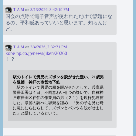
ＴＡＭ
on
3/13/2026, 3:42:19 PM
国会の点呼で電子音声が使われただけで話題にな
るの、平和感あっていいと思います。知らんけ
ど。
ＴＡＭ
on
3/4/2026, 2:32:21 PM
kobe-np.co.jp/news/jiken/20260
！？
駅のトイレで男児のズボンを脱がせた疑い、21歳男
を逮捕 神戸の市営地下鉄
駅のトイレで男児の服を脱がせたとして、兵庫県
警長田署は４日、不同意わいせつの疑いで、自称神
戸市長田区在住の作業員の男（２１）を現行犯逮捕
した。県警の調べに容疑を認め、「男の子を見た時
に急にむらむらして、ズボンとパンツを脱がせまし
た」と話しているという。