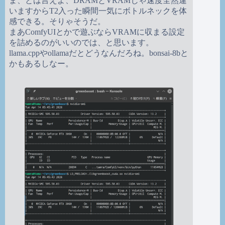
ま、とは言えよ、DRAMとVRAMじゃ速度全然違
いますからT2入った瞬間一気にボトルネックを体
感できる。そりゃそうだ。
まあComfyUIとかで遊ぶならVRAMに収まる設定
を詰めるのがいいのでは、と思います。
llama.cppやollamaだとどうなんだろね。bonsai-8bと
かもあるしなー。