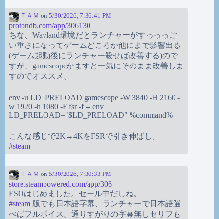
ＴＡＭ
on
5/30/2026, 7:36:41 PM
protondb.com/app/306130
ちな、Wayland環境だとランチャーがすっっっご
い重さになってゲームどころか他にまで影響出る
(ゲーム起動後にランチャー殺せば改善する)ので
すが、gamescopeかますと一気にそのまま改善しま
すのでオススメ。
env -u LD_PRELOAD gamescope -W 3840 -H 2160 -
w 1920 -h 1080 -F fsr -f -- env
LD_PRELOAD="$LD_PRELOAD" %command%
こんな感じで2K→4KをFSRで引き伸ばし。
#
steam
ＴＡＭ
on
5/30/2026, 7:30:33 PM
store.steampowered.com/app/306
ESOはじめました。セール中だしね。
#
steam
版でも日本語字幕、ランチャーで日本語選
べばフルボイス。通りすがりの字幕無しセリフも