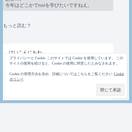
今年はどこかでrustを学びたいですねえ。
もっと読む？
はいこんにちわ
プライバシーと Cookie: このサイトでは Cookie を使用しています。 この
サイトの使用を続けると、Cookie の使用に同意したとみなされます。
2010年9月20日
Cookie の管理方法を含め、詳細についてはこちらをご覧ください:
Cookie
ポリシー
ＴＡＭ的日記改装５回目です。よくよく考え
ると20世紀から続けてるような気がします。
ろくに更新はしていませんが。
KDEのBlogiloを使ってみたかったとかそんな
理由では絶対ありません。 twitterもいいです
が、長文が書きたいこともたまにはあるので
す。