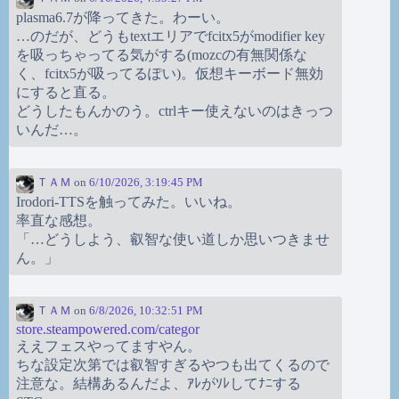
plasma6.7が降ってきた。わーい。
…のだが、どうもtextエリアでfcitx5がmodifier key
を吸っちゃってる気がする(mozcの有無関係な
く、fcitx5が吸ってるぽい)。仮想キーボード無効
にすると直る。
どうしたもんかのう。ctrlキー使えないのはきっつ
いんだ…。
ＴＡＭ
on
6/10/2026, 3:19:45 PM
Irodori-TTSを触ってみた。いいね。
率直な感想。
「…どうしよう、叡智な使い道しか思いつきませ
ん。」
ＴＡＭ
on
6/8/2026, 10:32:51 PM
store.steampowered.com/categor
ええフェスやってますやん。
ちな設定次第では叡智すぎるやつも出てくるので
注意な。結構あるんだよ、ｱﾚがｿﾚしてﾅﾆする