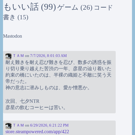
もいい話
(99)
ゲーム
(26)
コード
書き
(15)
Mastodon
ＴＡＭ
on
7/7/2026, 8:01:03 AM
耐え難きを耐え忍び難きを忍び、数多の誘惑を振
り切り乗り越えた苦渋の一年、彦星の辿り着いた
約束の橋にいたのは、半裸の織姫と不敵に笑う天
帝だった。
神の意志に潜みしものは、愛か憎悪か。
次回、七夕NTR
彦星の飲むコーヒーは苦い。
ＴＡＭ
on
6/29/2026, 6:21:22 PM
store.steampowered.com/app/422