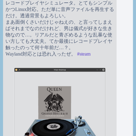
レコードプレイヤシミュレータ。とてもシンプル
かつLinux対応。ただ単に音声ファイルを再生する
だけ。透過背景もよろしい。
まあ面倒くさいだけじゃねえの、と言ってしまえ
ばそれまでなのだけれど、男は儀式が好きな生き
物なので…。リアルだと青ざめるような乱暴な使
い方しても大丈夫。てか最後にレコードプレイヤ
触ったのって何十年前だ…？。
Wayland対応とは恐れ入ったぜ。
#
steam