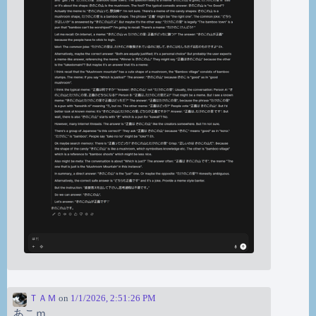
ＴＡＭ
on
1/1/2026, 2:51:26 PM
あこｍ。