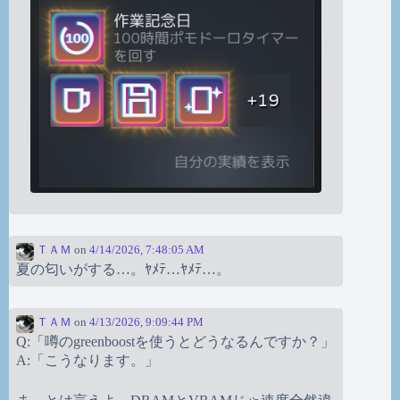
ＴＡＭ
on
4/14/2026, 7:48:05 AM
夏の匂いがする…。ﾔﾒﾃ…ﾔﾒﾃ…。
ＴＡＭ
on
4/13/2026, 9:09:44 PM
Q:「噂のgreenboostを使うとどうなるんですか？」
A:「こうなります。」