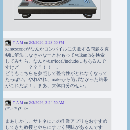
ＴＡＭ
on
2/3/2026, 5:23:50 PM
gamescopeがなんかコンパイルに失敗する問題を真
剣に解決しなきゃなーとおもってvulkan.hを検索
してみたら、なんか/usr/local/includeにもあるんで
すけどーー？？？！！！。
どうもこちらを参照して整合性がとれなくなって
たっぽい。やれやれ、makeから逃げなかった結果
がこれだよ！。まあ、大体自分のせい。
ＴＡＭ
on
2/3/2026, 2:24:50 AM
(*´ω`*)ﾌﾞﾋｰ
まあしかし、サトネにこの作業アプリをおすすめ
してきた教授とやらにすごく興味があるんです