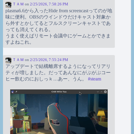
ＴＡＭ
on
2/25/2026, 7:58:26 PM
plasma6.6から入ったHide from screencastってのが地
味に便利。OBSのウインドウだけキャスト対象か
ら外すとかしてるとフルスクリーンキャストであ
っても消えてくれる。
うまく使えばリモート会議中にゲームとかできま
すよねこれ。
ＴＡＭ
on
2/25/2026, 7:55:24 PM
アップデートで結構離席するようになってリアリ
ティが増しました。だってあんなにがぶがぶコー
ヒー飲むのにおしっｋ…あー、うん。
#
steam