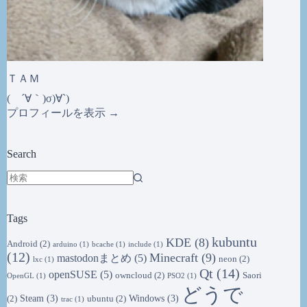
ＴＡＭ
( ´∀｀)σ)∀`)
プロフィールを表示 →
Search
結
果
Tags
な
し
kubuntu
KDE
(8)
Android
(2)
arduino
(1)
bcache
(1)
include
(1)
(12)
Minecraft
(9)
mastodonまとめ
(5)
neon
(2)
lxc
(1)
Qt
(14)
openSUSE
(5)
owncloud
(2)
Saori
OpenGL
(1)
PSO2
(1)
どうで
Steam
(3)
Windows
(3)
(2)
ubuntu
(2)
trac
(1)