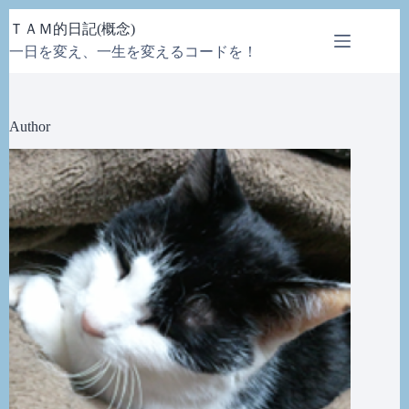
コ
ＴＡＭ的日記(概念)
ン
一日を変え、一生を変えるコードを！
テ
ン
ツ
へ
Author
ス
キ
ッ
プ