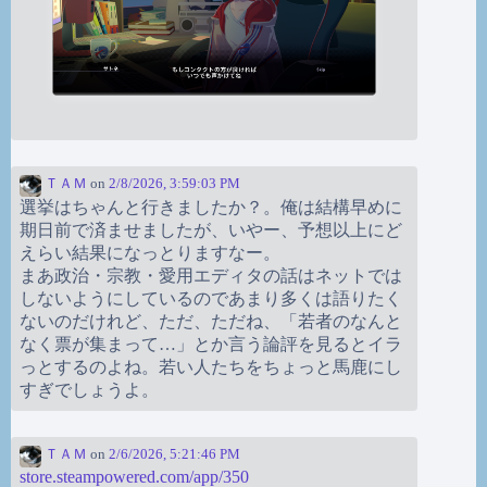
ＴＡＭ
on
2/8/2026, 3:59:03 PM
選挙はちゃんと行きましたか？。俺は結構早めに
期日前で済ませましたが、いやー、予想以上にど
えらい結果になっとりますなー。
まあ政治・宗教・愛用エディタの話はネットでは
しないようにしているのであまり多くは語りたく
ないのだけれど、ただ、ただね、「若者のなんと
なく票が集まって…」とか言う論評を見るとイラ
っとするのよね。若い人たちをちょっと馬鹿にし
すぎでしょうよ。
ＴＡＭ
on
2/6/2026, 5:21:46 PM
store.steampowered.com/app/350