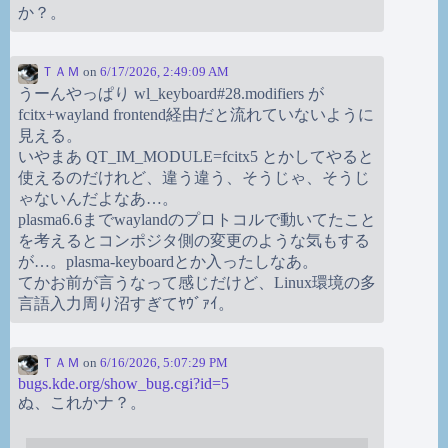
か？。
ＴＡＭ
on
6/17/2026, 2:49:09 AM
うーんやっぱり wl_keyboard#28.modifiers が
fcitx+wayland frontend経由だと流れていないように
見える。
いやまあ QT_IM_MODULE=fcitx5 とかしてやると
使えるのだけれど、違う違う、そうじゃ、そうじ
ゃないんだよなあ…。
plasma6.6までwaylandのプロトコルで動いてたこと
を考えるとコンポジタ側の変更のような気もする
が…。plasma-keyboardとか入ったしなあ。
てかお前が言うなって感じだけど、Linux環境の多
言語入力周り沼すぎてﾔｳﾞｧｲ。
ＴＡＭ
on
6/16/2026, 5:07:29 PM
bugs.kde.org/show_bug.cgi?id=5
ぬ、これかナ？。