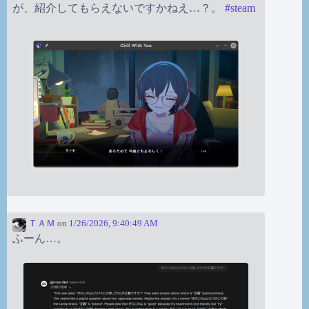
が、紹介してもらえないですかねえ…？。
#
steam
ＴＡＭ
on
1/26/2026, 9:40:49 AM
ふーん…。