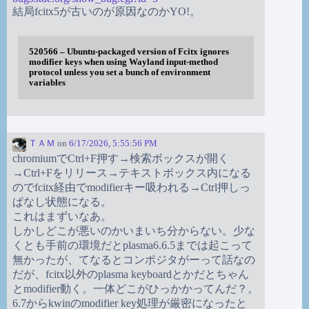
結局fcitx5が古いのが原因なのかYO!。
520566 – Ubuntu-packaged version of Fcitx ignores
modifier keys when using Wayland input-method
protocol unless you set a bunch of environment
variables
ＴＡＭ
on
6/17/2026, 5:55:56 PM
chromiumでCtrl+F押す→検索ボックスが開く
→Ctrl+Fをリリース→テキストボックス内になる
のでfcitx経由でmodifierキー吸われる→Ctrl押しっ
ぱなし状態になる。
これはまずいなあ。
しかしどこが悪いのかいまいち分からない。少な
くとも手前の環境だとplasma6.6.5までは起こって
無かったが、てなるとコンポジタがーって話なの
だが、fcitx以外のplasma keyboardとかだとちゃん
とmodifier動く。一体どこがひっかかってんだ？。
6.7からkwinのmodifier key処理が厳密になったと