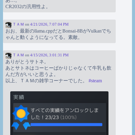
あ…。
CR2032の汎用性よ。
ＴＡＭ
on
4/21/2026, 7:07:04 PM
おお、最新のllama.cppだとBonsai-8BがVulkanでち
ゃんと動くようになってる。素敵。
ＴＡＭ
on
4/15/2026, 3:01:31 PM
ありがとうサトネ。
あとサトネはコーヒーばかりじゃなくて牛乳も飲
んだ方がいいと思うよ。
以上、ＴＡＭの雑学コーナーでした。
#
steam