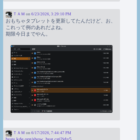
ＴＡＭ
on
6/23/2026, 3:29:10 PM
おもちゃタブレットを更新してたんだけど、お、
これって例のあれだよね。
期限今日までやん。
ＴＡＭ
on
6/17/2026, 7:44:47 PM
bugs.kde.org/show_bug.cgi?id=5