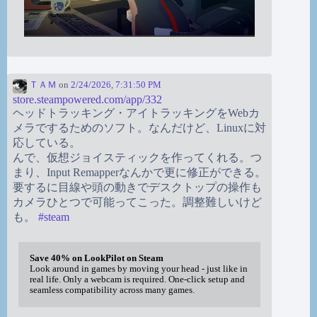
ＴＡＭ
on
2/24/2026, 7:31:50 PM
store.steampowered.com/app/332
ヘッドトラッキング・アイトラッキングをWebカ
メラでするためのソフト。なんだけど、Linuxに対
応している。
んで、仮想ジョイスティックを作ってくれる。つ
まり、Input Remapperなんかで更に修正ができる。
要するに目線や頭の動きでデスクトップの操作も
カメラひとつで可能ってこった。調整難しいけど
も。
#
steam
Save 40% on LookPilot on Steam
Look around in games by moving your head - just like in
real life. Only a webcam is required. One-click setup and
seamless compatibility across many games.