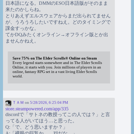
日本語になる。DMMのESO日本語版がそのまま
来たのかしらね。
とりあえずエルスウェアからまだ出られてません
が、うろうろしたいですねえ。どのタイミングで
課金すっかな。
てかDQみたくオンライン→オフライン版とか出
ませんかねえ。
Save 75% on The Elder Scrolls® Online on Steam
Every legend starts somewhere and in The Elder Scrolls
Online, it starts with you. Join millions of players in an
online, fantasy RPG set in a vast living Elder Scrolls
world.
ＴＡＭ
on
5/28/2026, 6:25:04 PM
store.steampowered.com/app/335
discordで「サトネの教授ってこの人では？」と言
ってる人がいてほう…と思った。
Q:「で、どう思いますか？」
A:「裸眼の巨乳か。…ｱﾘだな。」