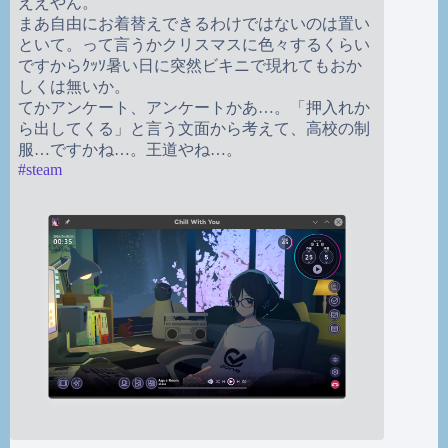
ええやん。
まあ自由にお着替えできるわけではないのは置い
といて。って言うかクリスマスに色々するくらい
ですからｸｯｿ暑い日に突然ビキニで現れてもおか
しくは無いか。
てかアンケート、アンケートかあ…。「押入れか
ら出してくる」と言う文面から考えて、高校の制
服…ですかね…。王道やね…。
#
steam