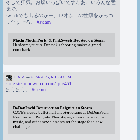
そして狂気。お腹いっぱいですわあ、いろんな意
味で。
switchでも出るのかー。12才以上の性癖をがっつ
り歪ませろ。
#
steam
Muchi Muchi Pork! & PinkSweets Boosted on Steam
Hardcore yet cute Danmaku shooting makes a grand
comeback!
ＴＡＭ
on
6/29/2026, 6:16:43 PM
store.steampowered.com/app/451
ほうほう。
#
steam
DoDonPachi Resurrection Reignite on Steam
CAVE's arcade bullet hell shooter returns as DoDonPachi
Resurrection Reignite. New stages, a new character, new
music, and other new elements set the stage for a new
challenge.