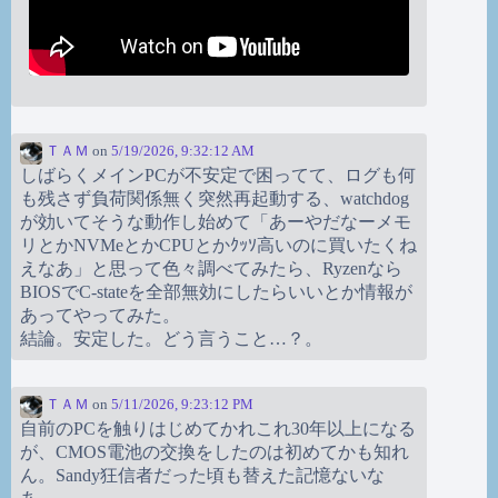
ＴＡＭ
on
5/19/2026, 9:32:12 AM
しばらくメインPCが不安定で困ってて、ログも何
も残さず負荷関係無く突然再起動する、watchdog
が効いてそうな動作し始めて「あーやだなーメモ
リとかNVMeとかCPUとかｸｯｿ高いのに買いたくね
えなあ」と思って色々調べてみたら、Ryzenなら
BIOSでC-stateを全部無効にしたらいいとか情報が
あってやってみた。
結論。安定した。どう言うこと…？。
ＴＡＭ
on
5/11/2026, 9:23:12 PM
自前のPCを触りはじめてかれこれ30年以上になる
が、CMOS電池の交換をしたのは初めてかも知れ
ん。Sandy狂信者だった頃も替えた記憶ないな