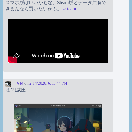
スマホ版はいいかもな。Steam版とデータ共有で
きるんなら買いたいかも。
#
steam
ＴＡＭ
on
2/14/2026, 6:13:44 PM
は？(威圧