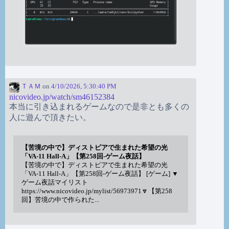
ＴＡＭ
on
4/10/2026, 5:30:40 PM
nicovideo.jp/watch/sm46152384
本当に引き込まれるゲームなので是非とも多くの
人に遊んで頂きたい。
【苦境の中で】ディストピアで生まれた希望の光
「VA-11 Hall-A」【第258回-ゲーム夜話】
【苦境の中で】ディストピアで生まれた希望の光
「VA-11 Hall-A」【第258回-ゲーム夜話】 [ゲーム] ▼
ゲーム夜話マイリスト
https://www.nicovideo.jp/mylist/56973971🔽【第258
回】苦境の中で作られた...