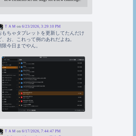
ＴＡＭ
on
6/23/2026, 3:29:10 PM
おもちゃタブレットを更新してたんだけ
ど、お、これって例のあれだよね。
期限今日までやん。
ＴＡＭ
on
6/17/2026, 7:44:47 PM