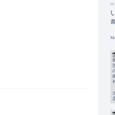
(1)
Ma
。