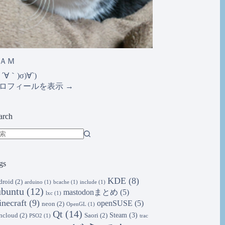
ＡＭ
´∀｀)σ)∀`)
ロフィールを表示 →
arch
gs
KDE
(8)
droid
(2)
arduino
(1)
bcache
(1)
include
(1)
ubuntu
(12)
mastodonまとめ
(5)
lxc
(1)
necraft
(9)
openSUSE
(5)
neon
(2)
OpenGL
(1)
Qt
(14)
Steam
(3)
ncloud
(2)
Saori
(2)
PSO2
(1)
trac