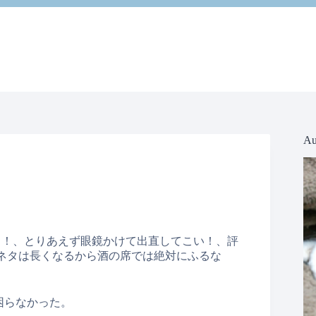
Au
ッ！、とりあえず眼鏡かけて出直してこい！、評
鏡ネタは長くなるから酒の席では絶対にふるな
全く困らなかった。