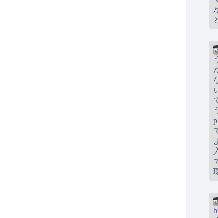
う
が
b