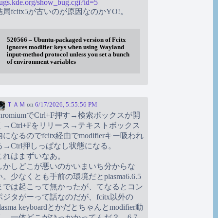
ugs.kde.org/show_bug.cgi?id=5
結局fcitx5が古いのが原因なのかYO!。
520566 – Ubuntu-packaged version of Fcitx
ignores modifier keys when using Wayland
input-method protocol unless you set a bunch
of environment variables
ＴＡＭ
on
6/17/2026, 5:55:56 PM
chromiumでCtrl+F押す→検索ボックスが開
く→Ctrl+Fをリリース→テキストボックス
内になるのでfcitx経由でmodifierキー吸われ
る→Ctrl押しっぱなし状態になる。
これはまずいなあ。
しかしどこが悪いのかいまいち分からな
い。少なくとも手前の環境だとplasma6.6.5
までは起こって無かったが、てなるとコン
ポジタがーって話なのだが、fcitx以外の
lasma keyboardとかだとちゃんとmodifier動
く。一体どこがひっかかってんだ？。6.7