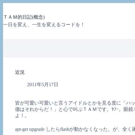
コ
ン
ＴＡＭ的日記(概念)
テ
ン
一日を変え、一生を変えるコードを！
ツ
へ
ス
キ
ッ
プ
近況
2011年5月17日
皆が可愛い可愛いと言うアイドルとかを見る度に「ハ
価はそれからだ！」と心で叫ぶＴＡＭです。ﾔﾌｰ。眼
よ！。
apt-get upgrade したらflashが動かなくなった。が、