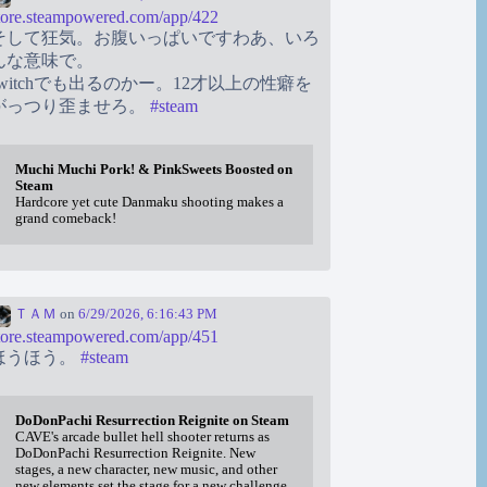
tore.steampowered.com/app/422
そして狂気。お腹いっぱいですわあ、いろ
んな意味で。
switchでも出るのかー。12才以上の性癖を
がっつり歪ませろ。
#
steam
Muchi Muchi Pork! & PinkSweets Boosted on
Steam
Hardcore yet cute Danmaku shooting makes a
grand comeback!
ＴＡＭ
on
6/29/2026, 6:16:43 PM
tore.steampowered.com/app/451
ほうほう。
#
steam
DoDonPachi Resurrection Reignite on Steam
CAVE's arcade bullet hell shooter returns as
DoDonPachi Resurrection Reignite. New
stages, a new character, new music, and other
new elements set the stage for a new challenge.