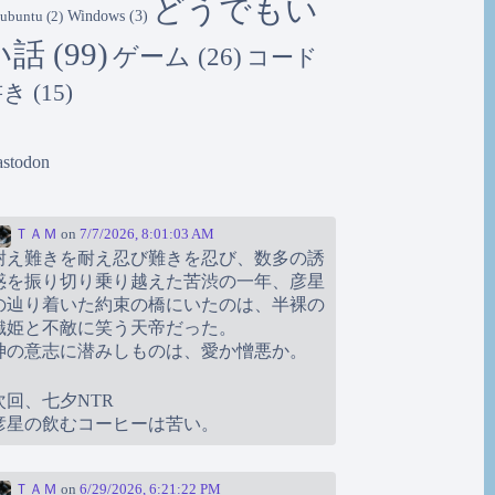
どうでもい
Windows
(3)
ubuntu
(2)
い話
(99)
ゲーム
(26)
コード
書き
(15)
stodon
ＴＡＭ
on
7/7/2026, 8:01:03 AM
耐え難きを耐え忍び難きを忍び、数多の誘
惑を振り切り乗り越えた苦渋の一年、彦星
の辿り着いた約束の橋にいたのは、半裸の
織姫と不敵に笑う天帝だった。
神の意志に潜みしものは、愛か憎悪か。
次回、七夕NTR
彦星の飲むコーヒーは苦い。
ＴＡＭ
on
6/29/2026, 6:21:22 PM