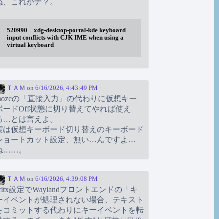
ぬ、これかナ？。
520990 – xdg-desktop-portal-kde keyboard
input conflicts with CJK IME when using a
virtual keyboard
ＴＡＭ
on
6/16/2026, 4:43:49 PM
mozcの「直接入力」の代わりに仮想キー
ボードOff状態に切り替えてやれば使え
る…とは言えよ。
実は仮想キーボード切り替えのキーボード
ショートカット設定、無い…んですよ…
ね……。
ＴＡＭ
on
6/16/2026, 4:39:08 PM
fcitx設定でWaylandフロントエンドの「キ
ーイベントが処理されない場合、テキスト
をコミットする代わりにキーイベントを転