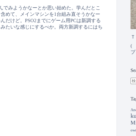
学んでみようかなーとか思い始めた。学んだとこ
含めて、メインマシンを1台組み直そうかなー
だけど。PSO2までにゲーム用PCは新調する
…みたいな感じにするべか。両方新調するにはち
Ｔ
( 
プ
Se
結
果
Ta
な
し
An
k
Mi
ow