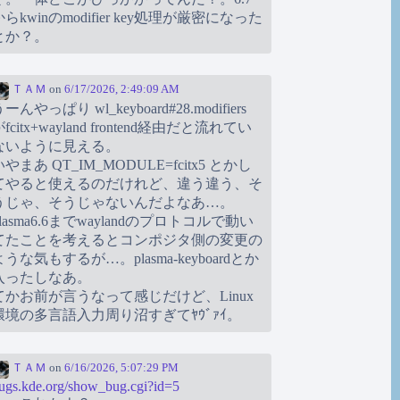
からkwinのmodifier key処理が厳密になった
とか？。
ＴＡＭ
on
6/17/2026, 2:49:09 AM
ーんやっぱり wl_keyboard#28.modifiers
fcitx+wayland frontend経由だと流れてい
ないように見える。
いやまあ QT_IM_MODULE=fcitx5 とかし
てやると使えるのだけれど、違う違う、そ
うじゃ、そうじゃないんだよなあ…。
plasma6.6までwaylandのプロトコルで動い
てたことを考えるとコンポジタ側の変更の
ような気もするが…。plasma-keyboardとか
入ったしなあ。
てかお前が言うなって感じだけど、Linux
環境の多言語入力周り沼すぎてﾔｳﾞｧｲ。
ＴＡＭ
on
6/16/2026, 5:07:29 PM
ugs.kde.org/show_bug.cgi?id=5