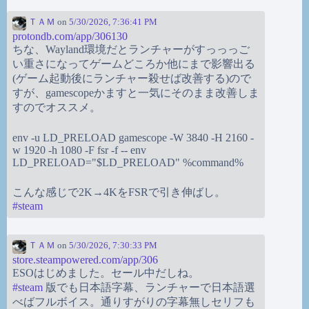
ＴＡＭ
on
5/30/2026, 7:36:41 PM
protondb.com/app/306130
ちな、Wayland環境だとランチャーがすっっっご
い重さになってゲームどころか他にまで影響出る
(ゲーム起動後にランチャー殺せば改善する)ので
すが、gamescopeかますと一気にそのまま改善しま
すのでオススメ。
env -u LD_PRELOAD gamescope -W 3840 -H 2160 -
w 1920 -h 1080 -F fsr -f -- env
LD_PRELOAD="$LD_PRELOAD" %command%
こんな感じで2K→4KをFSRで引き伸ばし。
#
steam
ＴＡＭ
on
5/30/2026, 7:30:33 PM
store.steampowered.com/app/306
ESOはじめました。セール中だしね。
#
steam
版でも日本語字幕、ランチャーで日本語選
べばフルボイス。通りすがりの字幕無しセリフも