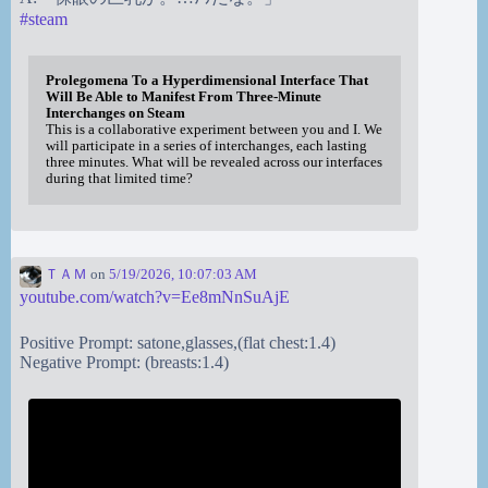
#
steam
Prolegomena To a Hyperdimensional Interface That
Will Be Able to Manifest From Three-Minute
Interchanges on Steam
This is a collaborative experiment between you and I. We
will participate in a series of interchanges, each lasting
three minutes. What will be revealed across our interfaces
during that limited time?
ＴＡＭ
on
5/19/2026, 10:07:03 AM
youtube.com/watch?v=Ee8mNnSuAjE
Positive Prompt: satone,glasses,(flat chest:1.4)
Negative Prompt: (breasts:1.4)