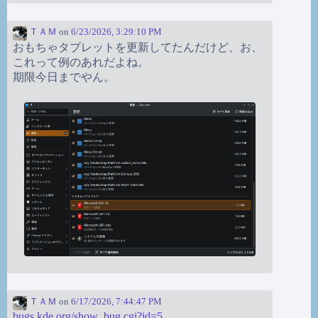
ＴＡＭ
on
6/23/2026, 3:29:10 PM
おもちゃタブレットを更新してたんだけど、お、
これって例のあれだよね。
期限今日までやん。
ＴＡＭ
on
6/17/2026, 7:44:47 PM
bugs.kde.org/show_bug.cgi?id=5