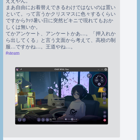
ええやん。
まあ自由にお着替えできるわけではないのは置い
といて。って言うかクリスマスに色々するくらい
ですからｸｯｿ暑い日に突然ビキニで現れてもおか
しくは無いか。
てかアンケート、アンケートかあ…。「押入れか
ら出してくる」と言う文面から考えて、高校の制
服…ですかね…。王道やね…。
#
steam