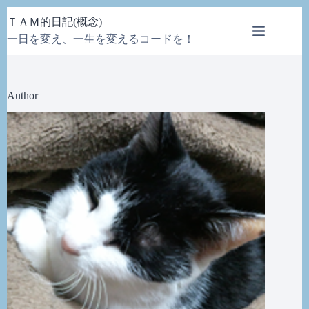
コ
ＴＡＭ的日記(概念)
ン
一日を変え、一生を変えるコードを！
テ
ン
ツ
へ
Author
ス
キ
ッ
プ