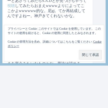
ーとあさってみたらS.A.Dとか見つけちゃって
視聴
してみたらおまえwwwwよりによってこ
こかよwwwwww的な。尼gj。てか再結成して
んですよねー。神戸きてくれないかな。
さておき。
プライバシーと Cookie: このサイトでは Cookie を使用しています。 この
サイトの使用を続けると、Cookie の使用に同意したとみなされます。
TRPGと言うものをご存じか。
Cookie の管理方法を含め、詳細についてはこちらをご覧ください:
Cookie
ポリシー
ゲーム好きの方なら知ってるよーって人多そ
うだけど、なんだろ、多人数で集まって特定
のルールに従ってやる会話を使った、んー、
まあ宴会みたいなものかな。異論は認める。
必要なものはルールブックとキャラクタシー
トのコピー、さいころ沢山と紙と鉛筆と消し
ゴム、あと飲み物とおやつ、と、リアルラッ
クな。特に飲み物は大切、俺はカルピスを勧
める。
最近ふらふらとネットを泳いでいたらふとソ