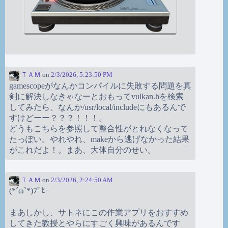
ＴＡＭ
on
2/3/2026, 5:23:50 PM
gamescopeがなんかコンパイルに失敗する問題を真
剣に解決しなきゃなーとおもってvulkan.hを検索
してみたら、なんか/usr/local/includeにもあるんで
すけどーー？？？！！！。
どうもこちらを参照して整合性がとれなくなって
たっぽい。やれやれ、makeから逃げなかった結果
がこれだよ！。まあ、大体自分のせい。
ＴＡＭ
on
2/3/2026, 2:24:50 AM
(*´ω`*)ﾌﾞﾋｰ
まあしかし、サトネにこの作業アプリをおすすめ
してきた教授とやらにすごく興味があるんです