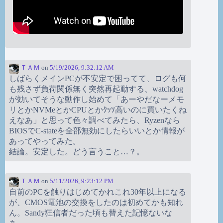
ＴＡＭ
on
5/19/2026, 9:32:12 AM
しばらくメインPCが不安定で困ってて、ログも何
も残さず負荷関係無く突然再起動する、watchdog
が効いてそうな動作し始めて「あーやだなーメモ
リとかNVMeとかCPUとかｸｯｿ高いのに買いたくね
えなあ」と思って色々調べてみたら、Ryzenなら
BIOSでC-stateを全部無効にしたらいいとか情報が
あってやってみた。
結論。安定した。どう言うこと…？。
ＴＡＭ
on
5/11/2026, 9:23:12 PM
自前のPCを触りはじめてかれこれ30年以上になる
が、CMOS電池の交換をしたのは初めてかも知れ
ん。Sandy狂信者だった頃も替えた記憶ないな