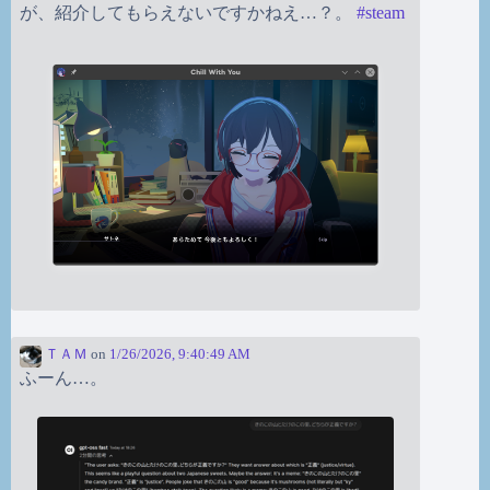
が、紹介してもらえないですかねえ…？。
#
steam
ＴＡＭ
on
1/26/2026, 9:40:49 AM
ふーん…。