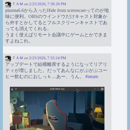
ＴＡＭ
on
2/25/2026, 7:58:26 PM
plasma6.6から入ったHide from screencastってのが地
味に便利。OBSのウインドウだけキャスト対象か
ら外すとかしてるとフルスクリーンキャストであ
っても消えてくれる。
うまく使えばリモート会議中にゲームとかできま
すよねこれ。
ＴＡＭ
on
2/25/2026, 7:55:24 PM
アップデートで結構離席するようになってリアリ
ティが増しました。だってあんなにがぶがぶコー
ヒー飲むのにおしっｋ…あー、うん。
#
steam