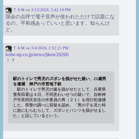
ＴＡＭ
on
3/13/2026, 3:42:19 PM
国会の点呼で電子音声が使われただけで話題にな
るの、平和感あっていいと思います。知らんけ
ど。
ＴＡＭ
on
3/4/2026, 2:32:21 PM
kobe-np.co.jp/news/jiken/20260
！？
駅のトイレで男児のズボンを脱がせた疑い、21歳男
を逮捕 神戸の市営地下鉄
駅のトイレで男児の服を脱がせたとして、兵庫県
警長田署は４日、不同意わいせつの疑いで、自称神
戸市長田区在住の作業員の男（２１）を現行犯逮捕
した。県警の調べに容疑を認め、「男の子を見た時
に急にむらむらして、ズボンとパンツを脱がせまし
た」と話しているという。