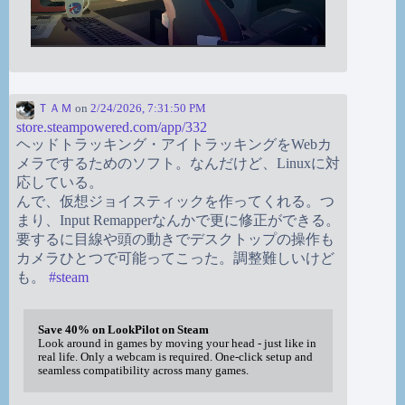
ＴＡＭ
on
2/24/2026, 7:31:50 PM
store.steampowered.com/app/332
ヘッドトラッキング・アイトラッキングをWebカ
メラでするためのソフト。なんだけど、Linuxに対
応している。
んで、仮想ジョイスティックを作ってくれる。つ
まり、Input Remapperなんかで更に修正ができる。
要するに目線や頭の動きでデスクトップの操作も
カメラひとつで可能ってこった。調整難しいけど
も。
#
steam
Save 40% on LookPilot on Steam
Look around in games by moving your head - just like in
real life. Only a webcam is required. One-click setup and
seamless compatibility across many games.