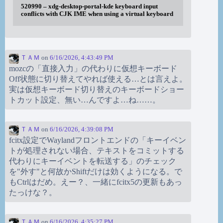
520990 – xdg-desktop-portal-kde keyboard input
conflicts with CJK IME when using a virtual keyboard
ＴＡＭ
on
6/16/2026, 4:43:49 PM
mozcの「直接入力」の代わりに仮想キーボード
Off状態に切り替えてやれば使える…とは言えよ。
実は仮想キーボード切り替えのキーボードショー
トカット設定、無い…んですよ…ね……。
ＴＡＭ
on
6/16/2026, 4:39:08 PM
fcitx設定でWaylandフロントエンドの「キーイベン
トが処理されない場合、テキストをコミットする
代わりにキーイベントを転送する」のチェック
を"外す"と何故かShiftだけは効くようになる。で
もCtrlはだめ。えー？、一緒にfcitx5の更新もあっ
たっけな？。
ＴＡＭ
on
6/16/2026, 4:35:27 PM