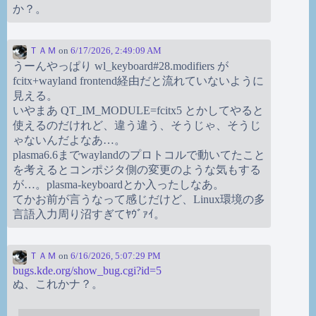
か？。
ＴＡＭ
on
6/17/2026, 2:49:09 AM
うーんやっぱり wl_keyboard#28.modifiers が
fcitx+wayland frontend経由だと流れていないように
見える。
いやまあ QT_IM_MODULE=fcitx5 とかしてやると
使えるのだけれど、違う違う、そうじゃ、そうじ
ゃないんだよなあ…。
plasma6.6までwaylandのプロトコルで動いてたこと
を考えるとコンポジタ側の変更のような気もする
が…。plasma-keyboardとか入ったしなあ。
てかお前が言うなって感じだけど、Linux環境の多
言語入力周り沼すぎてﾔｳﾞｧｲ。
ＴＡＭ
on
6/16/2026, 5:07:29 PM
bugs.kde.org/show_bug.cgi?id=5
ぬ、これかナ？。