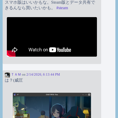
スマホ版はいいかもな。Steam版とデータ共有で
きるんなら買いたいかも。
#
steam
ＴＡＭ
on
2/14/2026, 6:13:44 PM
は？(威圧