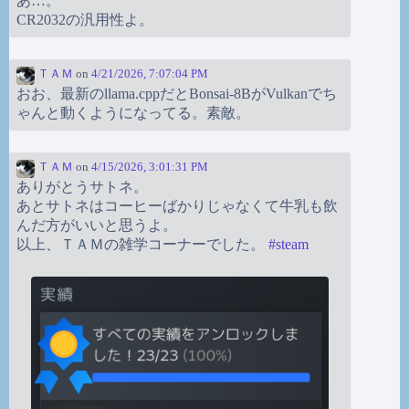
あ…。
CR2032の汎用性よ。
ＴＡＭ
on
4/21/2026, 7:07:04 PM
おお、最新のllama.cppだとBonsai-8BがVulkanでち
ゃんと動くようになってる。素敵。
ＴＡＭ
on
4/15/2026, 3:01:31 PM
ありがとうサトネ。
あとサトネはコーヒーばかりじゃなくて牛乳も飲
んだ方がいいと思うよ。
以上、ＴＡＭの雑学コーナーでした。
#
steam