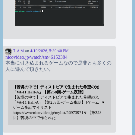
ＴＡＭ
on
4/10/2026, 5:30:40 PM
nicovideo.jp/watch/sm46152384
本当に引き込まれるゲームなので是非とも多くの
人に遊んで頂きたい。
【苦境の中で】ディストピアで生まれた希望の光
「VA-11 Hall-A」【第258回-ゲーム夜話】
【苦境の中で】ディストピアで生まれた希望の光
「VA-11 Hall-A」【第258回-ゲーム夜話】 [ゲーム] ▼
ゲーム夜話マイリスト
https://www.nicovideo.jp/mylist/56973971🔽【第258
回】苦境の中で作られた...