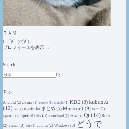
ＴＡＭ
( ´∀｀)σ)∀`)
プロフィールを表示 →
Search
結
果
Tags
な
し
kubuntu
KDE
(8)
Android
(2)
arduino
(1)
bcache
(1)
include
(1)
(12)
Minecraft
(9)
mastodonまとめ
(5)
neon
(2)
lxc
(1)
Qt
(14)
openSUSE
(5)
owncloud
(2)
Saori
OpenGL
(1)
PSO2
(1)
どうで
Steam
(3)
Windows
(3)
(2)
ubuntu
(2)
trac
(1)