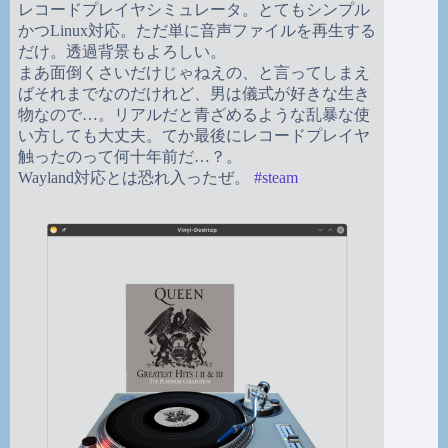
レコードプレイヤシミュレータ。とてもシンプル
かつLinux対応。ただ単に音声ファイルを再生する
だけ。透過背景もよろしい。
まあ面倒くさいだけじゃねえの、と言ってしまえ
ばそれまでなのだけれど、男は儀式が好きな生き
物なので…。リアルだと青ざめるような乱暴な使
い方しても大丈夫。てか最後にレコードプレイヤ
触ったのって何十年前だ…？。
Wayland対応とは恐れ入ったぜ。
#
steam