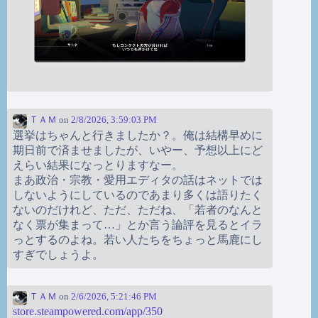
ＴＡＭ
on
2/8/2026, 3:59:03 PM
選挙はちゃんと行きましたか？。俺は結構早めに
期日前で済ませましたが、いやー、予想以上にど
えらい結果になっとりますなー。
まあ政治・宗教・愛用エディタの話はネットでは
しないようにしているのであまり多くは語りたく
ないのだけれど、ただ、ただね、「若者のなんと
なく票が集まって…」とか言う論評を見るとイラ
っとするのよね。若い人たちをちょっと馬鹿にし
すぎでしょうよ。
ＴＡＭ
on
2/6/2026, 5:21:46 PM
store.steampowered.com/app/350