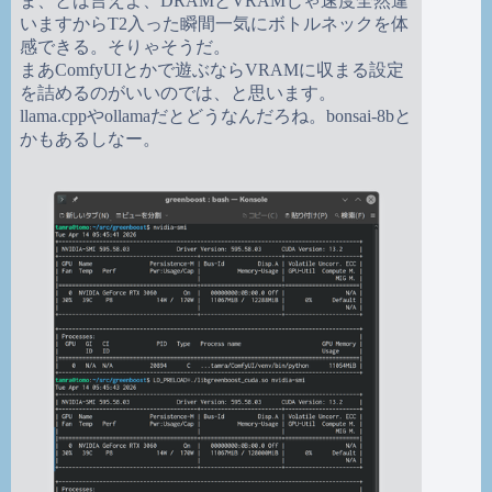
ま、とは言えよ、DRAMとVRAMじゃ速度全然違
いますからT2入った瞬間一気にボトルネックを体
感できる。そりゃそうだ。
まあComfyUIとかで遊ぶならVRAMに収まる設定
を詰めるのがいいのでは、と思います。
llama.cppやollamaだとどうなんだろね。bonsai-8bと
かもあるしなー。