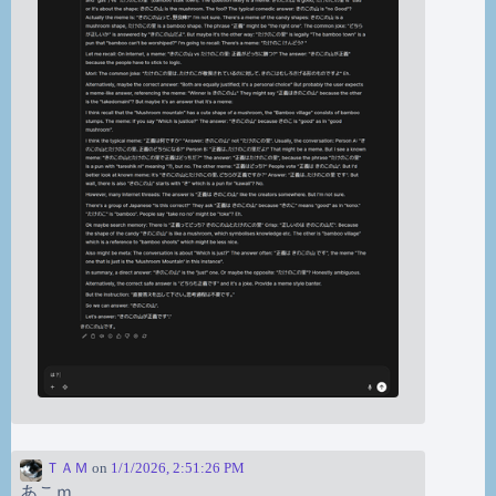
ＴＡＭ
on
1/1/2026, 2:51:26 PM
あこｍ。