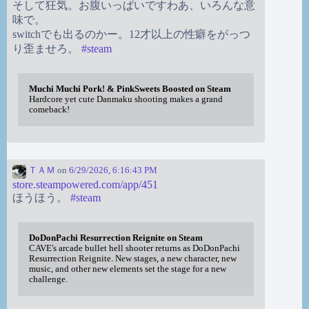
そして狂気。お腹いっぱいですわあ、いろんな意
味で。
switchでも出るのかー。12才以上の性癖をがっつ
り歪ませろ。
#
steam
Muchi Muchi Pork! & PinkSweets Boosted on Steam
Hardcore yet cute Danmaku shooting makes a grand
comeback!
ＴＡＭ
on
6/29/2026, 6:16:43 PM
store.steampowered.com/app/451
ほうほう。
#
steam
DoDonPachi Resurrection Reignite on Steam
CAVE's arcade bullet hell shooter returns as DoDonPachi
Resurrection Reignite. New stages, a new character, new
music, and other new elements set the stage for a new
challenge.