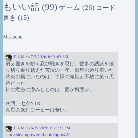
もいい話
(99)
ゲーム
(26)
コード
書き
(15)
Mastodon
ＴＡＭ
on
7/7/2026, 8:01:03 AM
耐え難きを耐え忍び難きを忍び、数多の誘惑を振
り切り乗り越えた苦渋の一年、彦星の辿り着いた
約束の橋にいたのは、半裸の織姫と不敵に笑う天
帝だった。
神の意志に潜みしものは、愛か憎悪か。
次回、七夕NTR
彦星の飲むコーヒーは苦い。
ＴＡＭ
on
6/29/2026, 6:21:22 PM
store.steampowered.com/app/422