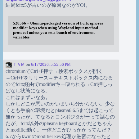
結局fcitx5が古いのが原因なのかYO!。
520566 – Ubuntu-packaged version of Fcitx ignores
modifier keys when using Wayland input-method
protocol unless you set a bunch of environment
variables
ＴＡＭ
on
6/17/2026, 5:55:56 PM
chromiumでCtrl+F押す→検索ボックスが開く
→Ctrl+Fをリリース→テキストボックス内になる
のでfcitx経由でmodifierキー吸われる→Ctrl押しっ
ぱなし状態になる。
これはまずいなあ。
しかしどこが悪いのかいまいち分からない。少な
くとも手前の環境だとplasma6.6.5までは起こって
無かったが、てなるとコンポジタがーって話なの
だが、fcitx以外のplasma keyboardとかだとちゃん
とmodifier動く。一体どこがひっかかってんだ？。
6.7からkwinのmodifier key処理が厳密になったと