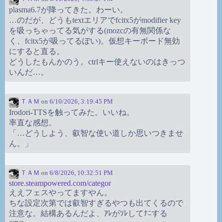
plasma6.7が降ってきた。わーい。
…のだが、どうもtextエリアでfcitx5がmodifier key
を吸っちゃってる気がする(mozcの有無関係な
く、fcitx5が吸ってるぽい)。仮想キーボード無効
にすると直る。
どうしたもんかのう。ctrlキー使えないのはきっつ
いんだ…。
ＴＡＭ
on
6/10/2026, 3:19:45 PM
Irodori-TTSを触ってみた。いいね。
率直な感想。
「…どうしよう、叡智な使い道しか思いつきませ
ん。」
ＴＡＭ
on
6/8/2026, 10:32:51 PM
store.steampowered.com/categor
ええフェスやってますやん。
ちな設定次第では叡智すぎるやつも出てくるので
注意な。結構あるんだよ、ｱﾚがｿﾚしてﾅﾆする