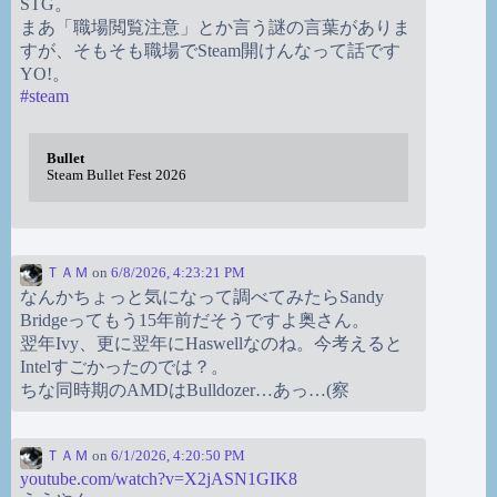
STG。
まあ「職場閲覧注意」とか言う謎の言葉がありま
すが、そもそも職場でSteam開けんなって話です
YO!。
#
steam
Bullet
Steam Bullet Fest 2026
ＴＡＭ
on
6/8/2026, 4:23:21 PM
なんかちょっと気になって調べてみたらSandy
Bridgeってもう15年前だそうですよ奥さん。
翌年Ivy、更に翌年にHaswellなのね。今考えると
Intelすごかったのでは？。
ちな同時期のAMDはBulldozer…あっ…(察
ＴＡＭ
on
6/1/2026, 4:20:50 PM
youtube.com/watch?v=X2jASN1GIK8