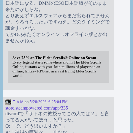
日本語になる。DMMのESO日本語版がそのまま
来たのかしらね。
とりあえずエルスウェアからまだ出られてません
が、うろうろしたいですねえ。どのタイミングで
課金すっかな。
てかDQみたくオンライン→オフライン版とか出
ませんかねえ。
Save 75% on The Elder Scrolls® Online on Steam
Every legend starts somewhere and in The Elder Scrolls
Online, it starts with you. Join millions of players in an
online, fantasy RPG set in a vast living Elder Scrolls
world.
ＴＡＭ
on
5/28/2026, 6:25:04 PM
store.steampowered.com/app/335
discordで「サトネの教授ってこの人では？」と言
ってる人がいてほう…と思った。
Q:「で、どう思いますか？」
A:「裸眼の巨乳か。…ｱﾘだな。」