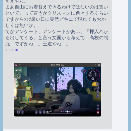
ええやん。
まあ自由にお着替えできるわけではないのは置い
といて。って言うかクリスマスに色々するくらい
ですからｸｯｿ暑い日に突然ビキニで現れてもおか
しくは無いか。
てかアンケート、アンケートかあ…。「押入れか
ら出してくる」と言う文面から考えて、高校の制
服…ですかね…。王道やね…。
#
steam