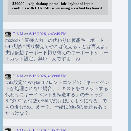
520990 – xdg-desktop-portal-kde keyboard input
conflicts with CJK IME when using a virtual keyboard
ＴＡＭ
on
6/16/2026, 4:43:49 PM
mozcの「直接入力」の代わりに仮想キーボード
Off状態に切り替えてやれば使える…とは言えよ。
実は仮想キーボード切り替えのキーボードショー
トカット設定、無い…んですよ…ね……。
ＴＡＭ
on
6/16/2026, 4:39:08 PM
fcitx設定でWaylandフロントエンドの「キーイベン
トが処理されない場合、テキストをコミットする
代わりにキーイベントを転送する」のチェック
を"外す"と何故かShiftだけは効くようになる。で
もCtrlはだめ。えー？、一緒にfcitx5の更新もあっ
たっけな？。
ＴＡＭ
on
6/16/2026, 4:35:27 PM