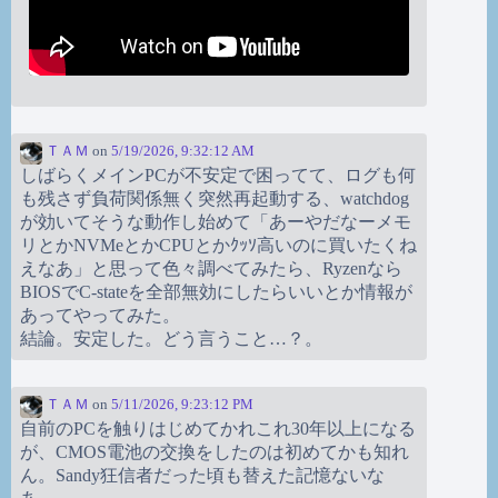
ＴＡＭ
on
5/19/2026, 9:32:12 AM
しばらくメインPCが不安定で困ってて、ログも何
も残さず負荷関係無く突然再起動する、watchdog
が効いてそうな動作し始めて「あーやだなーメモ
リとかNVMeとかCPUとかｸｯｿ高いのに買いたくね
えなあ」と思って色々調べてみたら、Ryzenなら
BIOSでC-stateを全部無効にしたらいいとか情報が
あってやってみた。
結論。安定した。どう言うこと…？。
ＴＡＭ
on
5/11/2026, 9:23:12 PM
自前のPCを触りはじめてかれこれ30年以上になる
が、CMOS電池の交換をしたのは初めてかも知れ
ん。Sandy狂信者だった頃も替えた記憶ないな