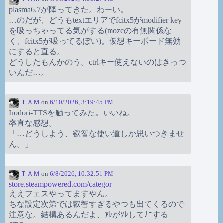
plasma6.7が降ってきた。わーい。
…のだが、どうもtextエリアでfcitx5がmodifier key
を吸っちゃってる気がする(mozcの有無関係な
く、fcitx5が吸ってるぽい)。仮想キーボード無効
にすると直る。
どうしたもんかのう。ctrlキー使えないのはきっつ
いんだ…。
ＴＡＭ
on
6/10/2026, 3:19:45 PM
Irodori-TTSを触ってみた。いいね。
率直な感想。
「…どうしよう、叡智な使い道しか思いつきませ
ん。」
ＴＡＭ
on
6/8/2026, 10:32:51 PM
store.steampowered.com/categor
ええフェスやってますやん。
ちな設定次第では叡智すぎるやつも出てくるので
注意な。結構あるんだよ、ｱﾚがｿﾚしてﾅﾆする