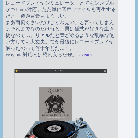
レコードプレイヤシミュレータ。とてもシンプル
かつLinux対応。ただ単に音声ファイルを再生する
だけ。透過背景もよろしい。
まあ面倒くさいだけじゃねえの、と言ってしまえ
ばそれまでなのだけれど、男は儀式が好きな生き
物なので…。リアルだと青ざめるような乱暴な使
い方しても大丈夫。てか最後にレコードプレイヤ
触ったのって何十年前だ…？。
Wayland対応とは恐れ入ったぜ。
#
steam