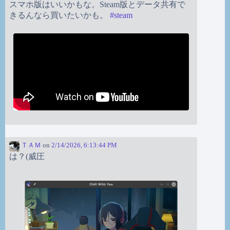
スマホ版はいいかもな。Steam版とデータ共有で
きるんなら買いたいかも。
#
steam
ＴＡＭ
on
2/14/2026, 6:13:44 PM
は？(威圧