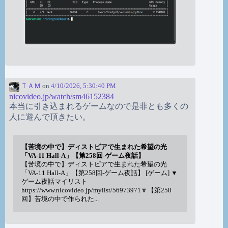
ＴＡＭ
on
4/10/2026, 5:30:40 PM
nicovideo.jp/watch/sm46152384
本当に引き込まれるゲームなので是非とも多くの
人に遊んで頂きたい。
【苦境の中で】ディストピアで生まれた希望の光
「VA-11 Hall-A」【第258回-ゲーム夜話】
【苦境の中で】ディストピアで生まれた希望の光
「VA-11 Hall-A」【第258回-ゲーム夜話】 [ゲーム] ▼
ゲーム夜話マイリスト
https://www.nicovideo.jp/mylist/56973971🔽【第258
回】苦境の中で作られた...