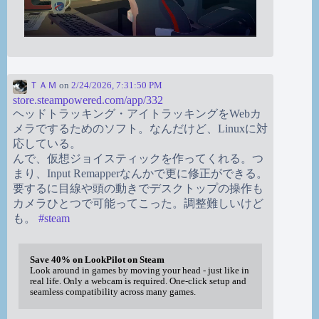
ＴＡＭ
on
2/24/2026, 7:31:50 PM
store.steampowered.com/app/332
ヘッドトラッキング・アイトラッキングをWebカ
メラでするためのソフト。なんだけど、Linuxに対
応している。
んで、仮想ジョイスティックを作ってくれる。つ
まり、Input Remapperなんかで更に修正ができる。
要するに目線や頭の動きでデスクトップの操作も
カメラひとつで可能ってこった。調整難しいけど
も。
#
steam
Save 40% on LookPilot on Steam
Look around in games by moving your head - just like in
real life. Only a webcam is required. One-click setup and
seamless compatibility across many games.