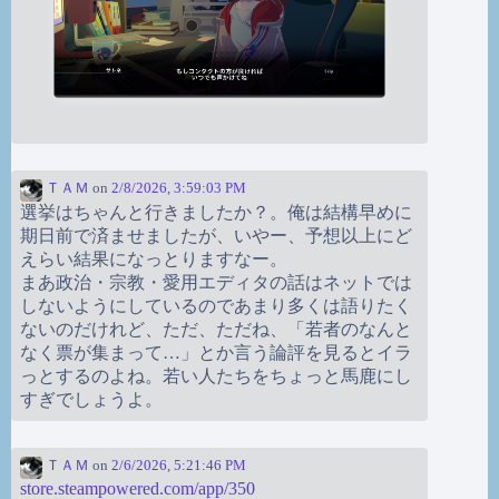
ＴＡＭ
on
2/8/2026, 3:59:03 PM
選挙はちゃんと行きましたか？。俺は結構早めに
期日前で済ませましたが、いやー、予想以上にど
えらい結果になっとりますなー。
まあ政治・宗教・愛用エディタの話はネットでは
しないようにしているのであまり多くは語りたく
ないのだけれど、ただ、ただね、「若者のなんと
なく票が集まって…」とか言う論評を見るとイラ
っとするのよね。若い人たちをちょっと馬鹿にし
すぎでしょうよ。
ＴＡＭ
on
2/6/2026, 5:21:46 PM
store.steampowered.com/app/350