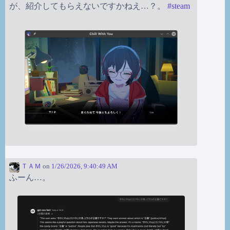
が、紹介してもらえないですかねえ…？。
#
steam
ＴＡＭ
on
1/26/2026, 9:40:49 AM
ふーん…。