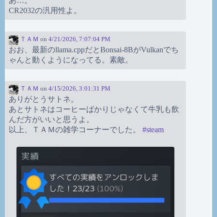
あ…。
CR2032の汎用性よ。
ＴＡＭ
on
4/21/2026, 7:07:04 PM
おお、最新のllama.cppだとBonsai-8BがVulkanでち
ゃんと動くようになってる。素敵。
ＴＡＭ
on
4/15/2026, 3:01:31 PM
ありがとうサトネ。
あとサトネはコーヒーばかりじゃなくて牛乳も飲
んだ方がいいと思うよ。
以上、ＴＡＭの雑学コーナーでした。
#
steam