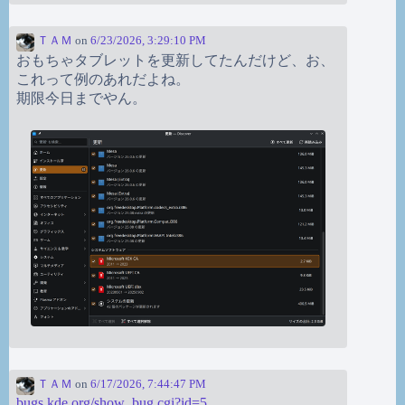
ＴＡＭ
on
6/23/2026, 3:29:10 PM
おもちゃタブレットを更新してたんだけど、お、
これって例のあれだよね。
期限今日までやん。
ＴＡＭ
on
6/17/2026, 7:44:47 PM
bugs.kde.org/show_bug.cgi?id=5