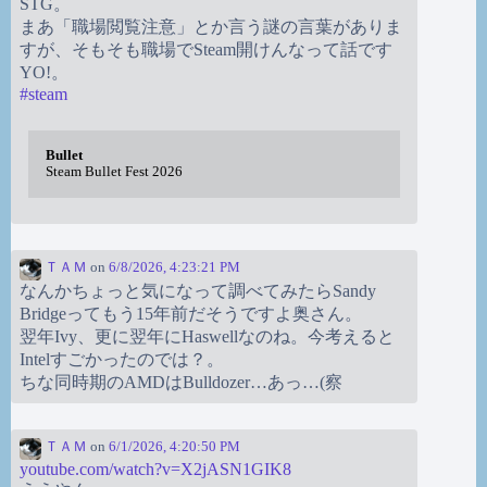
STG。
まあ「職場閲覧注意」とか言う謎の言葉がありま
すが、そもそも職場でSteam開けんなって話です
YO!。
#
steam
Bullet
Steam Bullet Fest 2026
ＴＡＭ
on
6/8/2026, 4:23:21 PM
なんかちょっと気になって調べてみたらSandy
Bridgeってもう15年前だそうですよ奥さん。
翌年Ivy、更に翌年にHaswellなのね。今考えると
Intelすごかったのでは？。
ちな同時期のAMDはBulldozer…あっ…(察
ＴＡＭ
on
6/1/2026, 4:20:50 PM
youtube.com/watch?v=X2jASN1GIK8