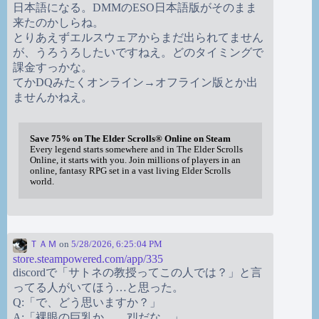
日本語になる。DMMのESO日本語版がそのまま
来たのかしらね。
とりあえずエルスウェアからまだ出られてません
が、うろうろしたいですねえ。どのタイミングで
課金すっかな。
てかDQみたくオンライン→オフライン版とか出
ませんかねえ。
Save 75% on The Elder Scrolls® Online on Steam
Every legend starts somewhere and in The Elder Scrolls
Online, it starts with you. Join millions of players in an
online, fantasy RPG set in a vast living Elder Scrolls
world.
ＴＡＭ
on
5/28/2026, 6:25:04 PM
store.steampowered.com/app/335
discordで「サトネの教授ってこの人では？」と言
ってる人がいてほう…と思った。
Q:「で、どう思いますか？」
A:「裸眼の巨乳か。…ｱﾘだな。」