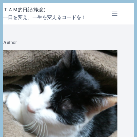
コ
ＴＡＭ的日記(概念)
ン
一日を変え、一生を変えるコードを！
テ
ン
ツ
へ
Author
ス
キ
ッ
プ