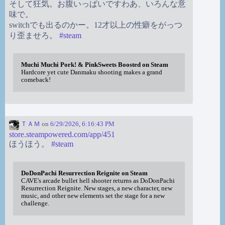
そして狂気。お腹いっぱいですわあ、いろんな意
味で。
switchでも出るのかー。12才以上の性癖をがっつ
り歪ませろ。
#
steam
Muchi Muchi Pork! & PinkSweets Boosted on Steam
Hardcore yet cute Danmaku shooting makes a grand
comeback!
ＴＡＭ
on
6/29/2026, 6:16:43 PM
store.steampowered.com/app/451
ほうほう。
#
steam
DoDonPachi Resurrection Reignite on Steam
CAVE's arcade bullet hell shooter returns as DoDonPachi
Resurrection Reignite. New stages, a new character, new
music, and other new elements set the stage for a new
challenge.