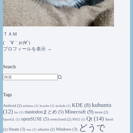
ＴＡＭ
( ´∀｀)σ)∀`)
プロフィールを表示 →
Search
結
果
Tags
な
し
kubuntu
KDE
(8)
Android
(2)
arduino
(1)
bcache
(1)
include
(1)
(12)
Minecraft
(9)
mastodonまとめ
(5)
neon
(2)
lxc
(1)
Qt
(14)
openSUSE
(5)
owncloud
(2)
Saori
OpenGL
(1)
PSO2
(1)
どうで
Steam
(3)
Windows
(3)
(2)
ubuntu
(2)
trac
(1)