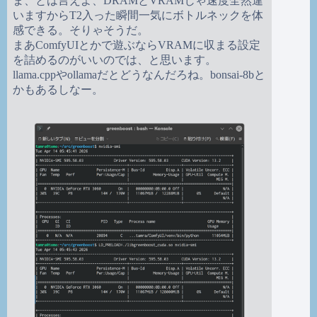
ま、とは言えよ、DRAMとVRAMじゃ速度全然違
いますからT2入った瞬間一気にボトルネックを体
感できる。そりゃそうだ。
まあComfyUIとかで遊ぶならVRAMに収まる設定
を詰めるのがいいのでは、と思います。
llama.cppやollamaだとどうなんだろね。bonsai-8bと
かもあるしなー。