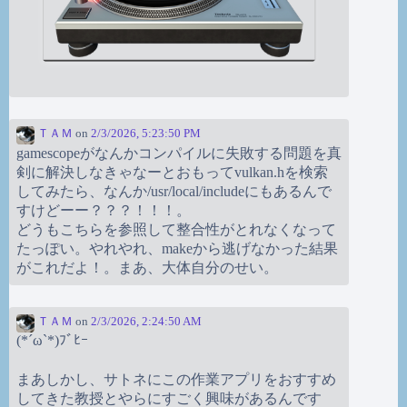
ＴＡＭ
on
2/3/2026, 5:23:50 PM
gamescopeがなんかコンパイルに失敗する問題を真
剣に解決しなきゃなーとおもってvulkan.hを検索
してみたら、なんか/usr/local/includeにもあるんで
すけどーー？？？！！！。
どうもこちらを参照して整合性がとれなくなって
たっぽい。やれやれ、makeから逃げなかった結果
がこれだよ！。まあ、大体自分のせい。
ＴＡＭ
on
2/3/2026, 2:24:50 AM
(*´ω`*)ﾌﾞﾋｰ
まあしかし、サトネにこの作業アプリをおすすめ
してきた教授とやらにすごく興味があるんです