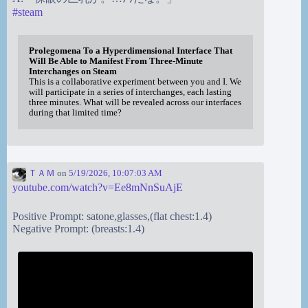
#
steam
Prolegomena To a Hyperdimensional Interface That
Will Be Able to Manifest From Three-Minute
Interchanges on Steam
This is a collaborative experiment between you and I. We
will participate in a series of interchanges, each lasting
three minutes. What will be revealed across our interfaces
during that limited time?
ＴＡＭ
on
5/19/2026, 10:07:03 AM
youtube.com/watch?v=Ee8mNnSuAjE
Positive Prompt: satone,glasses,(flat chest:1.4)
Negative Prompt: (breasts:1.4)