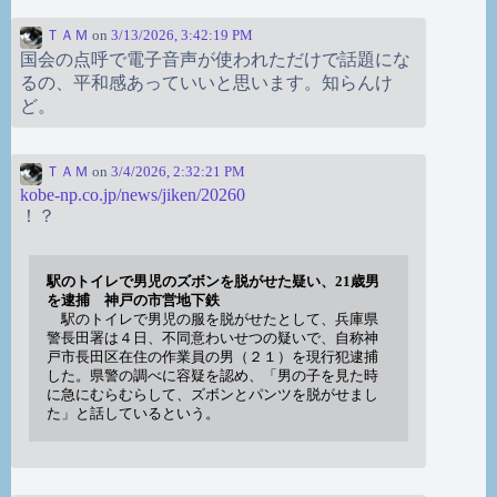
ＴＡＭ
on
3/13/2026, 3:42:19 PM
国会の点呼で電子音声が使われただけで話題にな
るの、平和感あっていいと思います。知らんけ
ど。
ＴＡＭ
on
3/4/2026, 2:32:21 PM
kobe-np.co.jp/news/jiken/20260
！？
駅のトイレで男児のズボンを脱がせた疑い、21歳男
を逮捕 神戸の市営地下鉄
駅のトイレで男児の服を脱がせたとして、兵庫県
警長田署は４日、不同意わいせつの疑いで、自称神
戸市長田区在住の作業員の男（２１）を現行犯逮捕
した。県警の調べに容疑を認め、「男の子を見た時
に急にむらむらして、ズボンとパンツを脱がせまし
た」と話しているという。