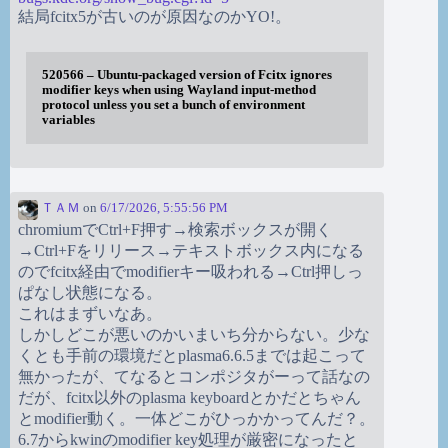
結局fcitx5が古いのが原因なのかYO!。
520566 – Ubuntu-packaged version of Fcitx ignores
modifier keys when using Wayland input-method
protocol unless you set a bunch of environment
variables
ＴＡＭ
on
6/17/2026, 5:55:56 PM
chromiumでCtrl+F押す→検索ボックスが開く
→Ctrl+Fをリリース→テキストボックス内になる
のでfcitx経由でmodifierキー吸われる→Ctrl押しっ
ぱなし状態になる。
これはまずいなあ。
しかしどこが悪いのかいまいち分からない。少な
くとも手前の環境だとplasma6.6.5までは起こって
無かったが、てなるとコンポジタがーって話なの
だが、fcitx以外のplasma keyboardとかだとちゃん
とmodifier動く。一体どこがひっかかってんだ？。
6.7からkwinのmodifier key処理が厳密になったと