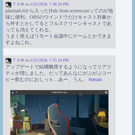
ＴＡＭ
on
2/25/2026, 7:58:26 PM
plasma6.6から入ったHide from screencastってのが地
味に便利。OBSのウインドウだけキャスト対象か
ら外すとかしてるとフルスクリーンキャストであ
っても消えてくれる。
うまく使えばリモート会議中にゲームとかできま
すよねこれ。
ＴＡＭ
on
2/25/2026, 7:55:24 PM
アップデートで結構離席するようになってリアリ
ティが増しました。だってあんなにがぶがぶコー
ヒー飲むのにおしっｋ…あー、うん。
#
steam