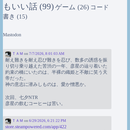
もいい話
(99)
ゲーム
(26)
コード
書き
(15)
Mastodon
ＴＡＭ
on
7/7/2026, 8:01:03 AM
耐え難きを耐え忍び難きを忍び、数多の誘惑を振
り切り乗り越えた苦渋の一年、彦星の辿り着いた
約束の橋にいたのは、半裸の織姫と不敵に笑う天
帝だった。
神の意志に潜みしものは、愛か憎悪か。
次回、七夕NTR
彦星の飲むコーヒーは苦い。
ＴＡＭ
on
6/29/2026, 6:21:22 PM
store.steampowered.com/app/422