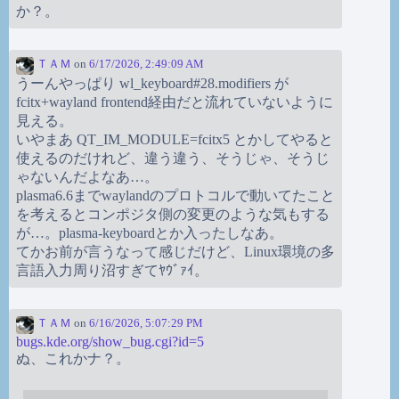
か？。
ＴＡＭ
on
6/17/2026, 2:49:09 AM
うーんやっぱり wl_keyboard#28.modifiers が
fcitx+wayland frontend経由だと流れていないように
見える。
いやまあ QT_IM_MODULE=fcitx5 とかしてやると
使えるのだけれど、違う違う、そうじゃ、そうじ
ゃないんだよなあ…。
plasma6.6までwaylandのプロトコルで動いてたこと
を考えるとコンポジタ側の変更のような気もする
が…。plasma-keyboardとか入ったしなあ。
てかお前が言うなって感じだけど、Linux環境の多
言語入力周り沼すぎてﾔｳﾞｧｲ。
ＴＡＭ
on
6/16/2026, 5:07:29 PM
bugs.kde.org/show_bug.cgi?id=5
ぬ、これかナ？。