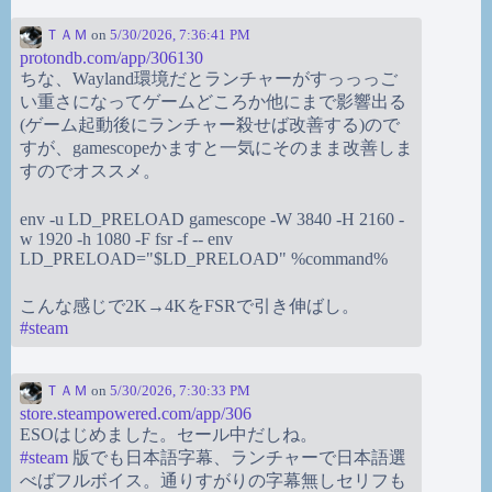
ＴＡＭ
on
5/30/2026, 7:36:41 PM
protondb.com/app/306130
ちな、Wayland環境だとランチャーがすっっっご
い重さになってゲームどころか他にまで影響出る
(ゲーム起動後にランチャー殺せば改善する)ので
すが、gamescopeかますと一気にそのまま改善しま
すのでオススメ。
env -u LD_PRELOAD gamescope -W 3840 -H 2160 -
w 1920 -h 1080 -F fsr -f -- env
LD_PRELOAD="$LD_PRELOAD" %command%
こんな感じで2K→4KをFSRで引き伸ばし。
#
steam
ＴＡＭ
on
5/30/2026, 7:30:33 PM
store.steampowered.com/app/306
ESOはじめました。セール中だしね。
#
steam
版でも日本語字幕、ランチャーで日本語選
べばフルボイス。通りすがりの字幕無しセリフも