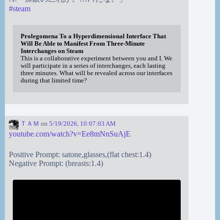
#
steam
Prolegomena To a Hyperdimensional Interface That
Will Be Able to Manifest From Three-Minute
Interchanges on Steam
This is a collaborative experiment between you and I. We
will participate in a series of interchanges, each lasting
three minutes. What will be revealed across our interfaces
during that limited time?
ＴＡＭ
on
5/19/2026, 10:07:03 AM
youtube.com/watch?v=Ee8mNnSuAjE
Positive Prompt: satone,glasses,(flat chest:1.4)
Negative Prompt: (breasts:1.4)