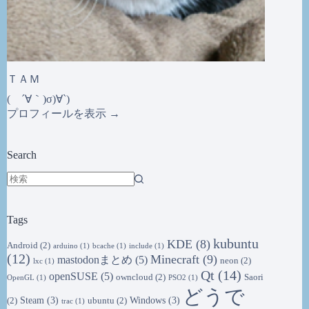
ＴＡＭ
( ´∀｀)σ)∀`)
プロフィールを表示 →
Search
結
果
Tags
な
し
kubuntu
KDE
(8)
Android
(2)
arduino
(1)
bcache
(1)
include
(1)
(12)
Minecraft
(9)
mastodonまとめ
(5)
neon
(2)
lxc
(1)
Qt
(14)
openSUSE
(5)
owncloud
(2)
Saori
OpenGL
(1)
PSO2
(1)
どうで
Steam
(3)
Windows
(3)
(2)
ubuntu
(2)
trac
(1)