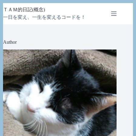
コ
ＴＡＭ的日記(概念)
ン
一日を変え、一生を変えるコードを！
テ
ン
ツ
へ
Author
ス
キ
ッ
プ