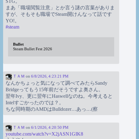
STG。
まあ「職場閲覧注意」とか言う謎の言葉がありま
すが、そもそも職場でSteam開けんなって話です
YO!。
#
steam
Bullet
Steam Bullet Fest 2026
ＴＡＭ
on
6/8/2026, 4:23:21 PM
なんかちょっと気になって調べてみたらSandy
Bridgeってもう15年前だそうですよ奥さん。
翌年Ivy、更に翌年にHaswellなのね。今考えると
Intelすごかったのでは？。
ちな同時期のAMDはBulldozer…あっ…(察
ＴＡＭ
on
6/1/2026, 4:20:50 PM
youtube.com/watch?v=X2jASN1GIK8