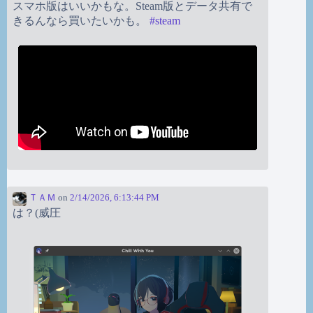
スマホ版はいいかもな。Steam版とデータ共有で
きるんなら買いたいかも。
#
steam
ＴＡＭ
on
2/14/2026, 6:13:44 PM
は？(威圧