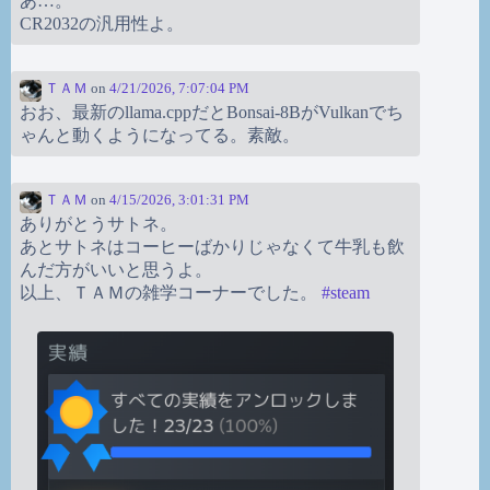
あ…。
CR2032の汎用性よ。
ＴＡＭ
on
4/21/2026, 7:07:04 PM
おお、最新のllama.cppだとBonsai-8BがVulkanでち
ゃんと動くようになってる。素敵。
ＴＡＭ
on
4/15/2026, 3:01:31 PM
ありがとうサトネ。
あとサトネはコーヒーばかりじゃなくて牛乳も飲
んだ方がいいと思うよ。
以上、ＴＡＭの雑学コーナーでした。
#
steam