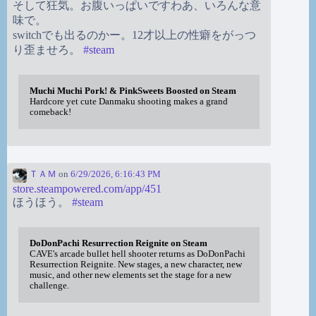
そして狂気。お腹いっぱいですわあ、いろんな意
味で。
switchでも出るのかー。12才以上の性癖をがっつ
り歪ませろ。
#
steam
Muchi Muchi Pork! & PinkSweets Boosted on Steam
Hardcore yet cute Danmaku shooting makes a grand
comeback!
ＴＡＭ
on
6/29/2026, 6:16:43 PM
store.steampowered.com/app/451
ほうほう。
#
steam
DoDonPachi Resurrection Reignite on Steam
CAVE's arcade bullet hell shooter returns as DoDonPachi
Resurrection Reignite. New stages, a new character, new
music, and other new elements set the stage for a new
challenge.