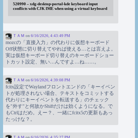
520990 – xdg-desktop-portal-kde keyboard input
conflicts with CJK IME when using a virtual keyboard
ＴＡＭ
on
6/16/2026, 4:43:49 PM
mozcの「直接入力」の代わりに仮想キーボード
Off状態に切り替えてやれば使える…とは言えよ。
実は仮想キーボード切り替えのキーボードショー
トカット設定、無い…んですよ…ね……。
ＴＡＭ
on
6/16/2026, 4:39:08 PM
fcitx設定でWaylandフロントエンドの「キーイベン
トが処理されない場合、テキストをコミットする
代わりにキーイベントを転送する」のチェック
を"外す"と何故かShiftだけは効くようになる。で
もCtrlはだめ。えー？、一緒にfcitx5の更新もあっ
たっけな？。
ＴＡＭ
on
6/16/2026, 4:35:27 PM