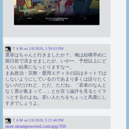
ＴＡＭ
on
2/8/2026, 3:59:03 PM
選挙はちゃんと行きましたか？。俺は結構早めに
期日前で済ませましたが、いやー、予想以上にど
えらい結果になっとりますなー。
まあ政治・宗教・愛用エディタの話はネットでは
しないようにしているのであまり多くは語りたく
ないのだけれど、ただ、ただね、「若者のなんと
なく票が集まって…」とか言う論評を見るとイラ
っとするのよね。若い人たちをちょっと馬鹿にし
すぎでしょうよ。
ＴＡＭ
on
2/6/2026, 5:21:46 PM
store.steampowered.com/app/350