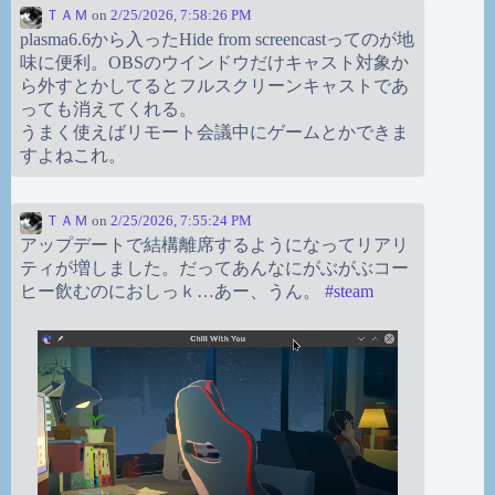
ＴＡＭ
on
2/25/2026, 7:58:26 PM
plasma6.6から入ったHide from screencastってのが地
味に便利。OBSのウインドウだけキャスト対象か
ら外すとかしてるとフルスクリーンキャストであ
っても消えてくれる。
うまく使えばリモート会議中にゲームとかできま
すよねこれ。
ＴＡＭ
on
2/25/2026, 7:55:24 PM
アップデートで結構離席するようになってリアリ
ティが増しました。だってあんなにがぶがぶコー
ヒー飲むのにおしっｋ…あー、うん。
#
steam