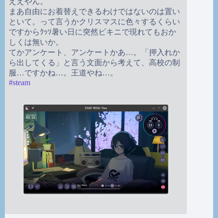
ええやん。
まあ自由にお着替えできるわけではないのは置い
といて。って言うかクリスマスに色々するくらい
ですからｸｯｿ暑い日に突然ビキニで現れてもおか
しくは無いか。
てかアンケート、アンケートかあ…。「押入れか
ら出してくる」と言う文面から考えて、高校の制
服…ですかね…。王道やね…。
#
steam