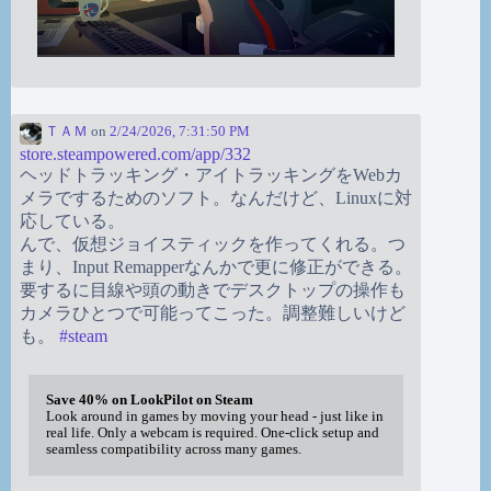
ＴＡＭ
on
2/24/2026, 7:31:50 PM
store.steampowered.com/app/332
ヘッドトラッキング・アイトラッキングをWebカ
メラでするためのソフト。なんだけど、Linuxに対
応している。
んで、仮想ジョイスティックを作ってくれる。つ
まり、Input Remapperなんかで更に修正ができる。
要するに目線や頭の動きでデスクトップの操作も
カメラひとつで可能ってこった。調整難しいけど
も。
#
steam
Save 40% on LookPilot on Steam
Look around in games by moving your head - just like in
real life. Only a webcam is required. One-click setup and
seamless compatibility across many games.