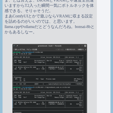
ま、とは言えよ、DRAMとVRAMじゃ速度全然違
いますからT2入った瞬間一気にボトルネックを体
感できる。そりゃそうだ。
まあComfyUIとかで遊ぶならVRAMに収まる設定
を詰めるのがいいのでは、と思います。
llama.cppやollamaだとどうなんだろね。bonsai-8bと
かもあるしなー。