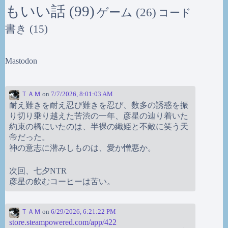
もいい話
(99)
ゲーム
(26)
コード
書き
(15)
Mastodon
ＴＡＭ
on
7/7/2026, 8:01:03 AM
耐え難きを耐え忍び難きを忍び、数多の誘惑を振
り切り乗り越えた苦渋の一年、彦星の辿り着いた
約束の橋にいたのは、半裸の織姫と不敵に笑う天
帝だった。
神の意志に潜みしものは、愛か憎悪か。
次回、七夕NTR
彦星の飲むコーヒーは苦い。
ＴＡＭ
on
6/29/2026, 6:21:22 PM
store.steampowered.com/app/422