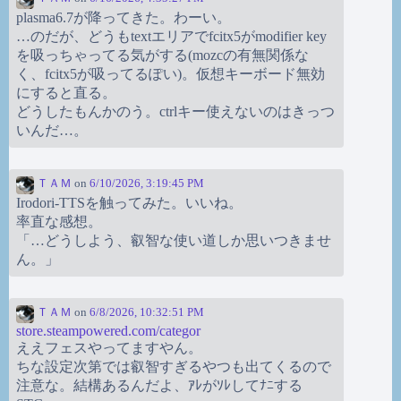
plasma6.7が降ってきた。わーい。
…のだが、どうもtextエリアでfcitx5がmodifier key
を吸っちゃってる気がする(mozcの有無関係な
く、fcitx5が吸ってるぽい)。仮想キーボード無効
にすると直る。
どうしたもんかのう。ctrlキー使えないのはきっつ
いんだ…。
ＴＡＭ
on
6/10/2026, 3:19:45 PM
Irodori-TTSを触ってみた。いいね。
率直な感想。
「…どうしよう、叡智な使い道しか思いつきませ
ん。」
ＴＡＭ
on
6/8/2026, 10:32:51 PM
store.steampowered.com/categor
ええフェスやってますやん。
ちな設定次第では叡智すぎるやつも出てくるので
注意な。結構あるんだよ、ｱﾚがｿﾚしてﾅﾆする