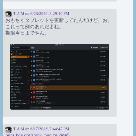
ＴＡＭ
on
6/23/2026, 3:29:10 PM
おもちゃタブレットを更新してたんだけど、お、
これって例のあれだよね。
期限今日までやん。
ＴＡＭ
on
6/17/2026, 7:44:47 PM
bugs.kde.org/show_bug.cgi?id=5