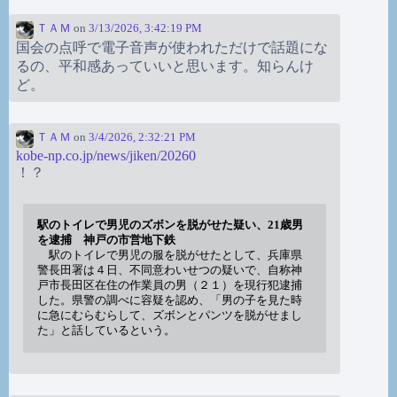
ＴＡＭ
on
3/13/2026, 3:42:19 PM
国会の点呼で電子音声が使われただけで話題にな
るの、平和感あっていいと思います。知らんけ
ど。
ＴＡＭ
on
3/4/2026, 2:32:21 PM
kobe-np.co.jp/news/jiken/20260
！？
駅のトイレで男児のズボンを脱がせた疑い、21歳男
を逮捕 神戸の市営地下鉄
駅のトイレで男児の服を脱がせたとして、兵庫県
警長田署は４日、不同意わいせつの疑いで、自称神
戸市長田区在住の作業員の男（２１）を現行犯逮捕
した。県警の調べに容疑を認め、「男の子を見た時
に急にむらむらして、ズボンとパンツを脱がせまし
た」と話しているという。