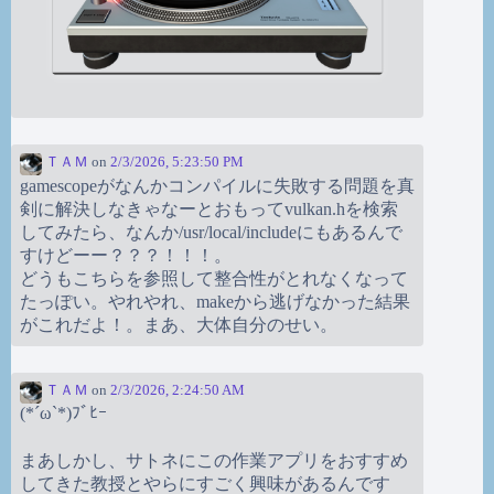
ＴＡＭ
on
2/3/2026, 5:23:50 PM
gamescopeがなんかコンパイルに失敗する問題を真
剣に解決しなきゃなーとおもってvulkan.hを検索
してみたら、なんか/usr/local/includeにもあるんで
すけどーー？？？！！！。
どうもこちらを参照して整合性がとれなくなって
たっぽい。やれやれ、makeから逃げなかった結果
がこれだよ！。まあ、大体自分のせい。
ＴＡＭ
on
2/3/2026, 2:24:50 AM
(*´ω`*)ﾌﾞﾋｰ
まあしかし、サトネにこの作業アプリをおすすめ
してきた教授とやらにすごく興味があるんです