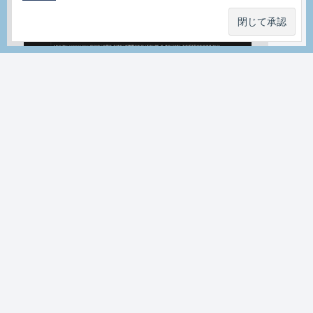
ＴＡＭ
on
1/1/2026, 2:51:26 PM
あこｍ。