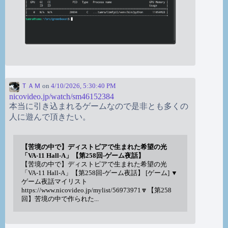
ＴＡＭ
on
4/10/2026, 5:30:40 PM
nicovideo.jp/watch/sm46152384
本当に引き込まれるゲームなので是非とも多くの
人に遊んで頂きたい。
【苦境の中で】ディストピアで生まれた希望の光
「VA-11 Hall-A」【第258回-ゲーム夜話】
【苦境の中で】ディストピアで生まれた希望の光
「VA-11 Hall-A」【第258回-ゲーム夜話】 [ゲーム] ▼
ゲーム夜話マイリスト
https://www.nicovideo.jp/mylist/56973971🔽【第258
回】苦境の中で作られた...