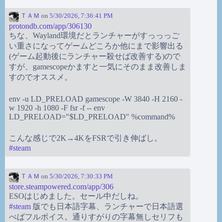
ＴＡＭ
on
5/30/2026, 7:36:41 PM
protondb.com/app/306130
ちな、Wayland環境だとランチャーがすっっっご
い重さになってゲームどころか他にまで影響出る
(ゲーム起動後にランチャー殺せば改善する)ので
すが、gamescopeかますと一気にそのまま改善しま
すのでオススメ。
env -u LD_PRELOAD gamescope -W 3840 -H 2160 -
w 1920 -h 1080 -F fsr -f -- env
LD_PRELOAD="$LD_PRELOAD" %command%
こんな感じで2K→4KをFSRで引き伸ばし。
#
steam
ＴＡＭ
on
5/30/2026, 7:30:33 PM
store.steampowered.com/app/306
ESOはじめました。セール中だしね。
#
steam
版でも日本語字幕、ランチャーで日本語選
べばフルボイス。通りすがりの字幕無しセリフも