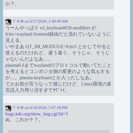
か？。
ＴＡＭ
on
6/17/2026, 2:49:09 AM
うーんやっぱり wl_keyboard#28.modifiers が
fcitx+wayland frontend経由だと流れていないように
見える。
いやまあ QT_IM_MODULE=fcitx5 とかしてやると
使えるのだけれど、違う違う、そうじゃ、そうじ
ゃないんだよなあ…。
plasma6.6までwaylandのプロトコルで動いてたこと
を考えるとコンポジタ側の変更のような気もする
が…。plasma-keyboardとか入ったしなあ。
てかお前が言うなって感じだけど、Linux環境の多
言語入力周り沼すぎてﾔｳﾞｧｲ。
ＴＡＭ
on
6/16/2026, 5:07:29 PM
bugs.kde.org/show_bug.cgi?id=5
ぬ、これかナ？。