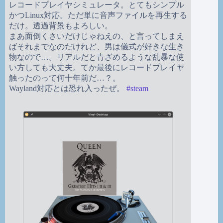
レコードプレイヤシミュレータ。とてもシンプル
かつLinux対応。ただ単に音声ファイルを再生する
だけ。透過背景もよろしい。
まあ面倒くさいだけじゃねえの、と言ってしまえ
ばそれまでなのだけれど、男は儀式が好きな生き
物なので…。リアルだと青ざめるような乱暴な使
い方しても大丈夫。てか最後にレコードプレイヤ
触ったのって何十年前だ…？。
Wayland対応とは恐れ入ったぜ。
#
steam