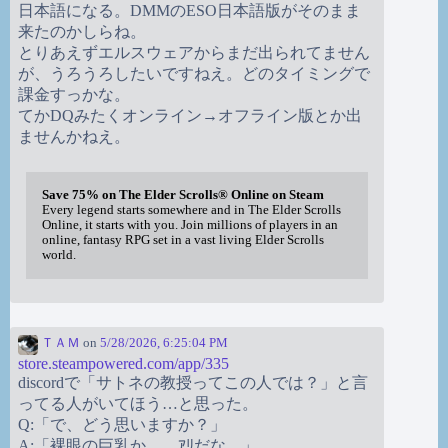
日本語になる。DMMのESO日本語版がそのまま
来たのかしらね。
とりあえずエルスウェアからまだ出られてません
が、うろうろしたいですねえ。どのタイミングで
課金すっかな。
てかDQみたくオンライン→オフライン版とか出
ませんかねえ。
Save 75% on The Elder Scrolls® Online on Steam
Every legend starts somewhere and in The Elder Scrolls
Online, it starts with you. Join millions of players in an
online, fantasy RPG set in a vast living Elder Scrolls
world.
ＴＡＭ
on
5/28/2026, 6:25:04 PM
store.steampowered.com/app/335
discordで「サトネの教授ってこの人では？」と言
ってる人がいてほう…と思った。
Q:「で、どう思いますか？」
A:「裸眼の巨乳か。…ｱﾘだな。」