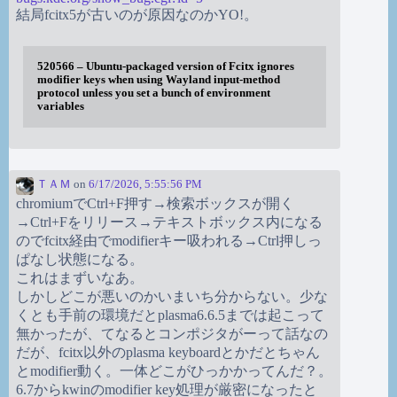
結局fcitx5が古いのが原因なのかYO!。
520566 – Ubuntu-packaged version of Fcitx ignores
modifier keys when using Wayland input-method
protocol unless you set a bunch of environment
variables
ＴＡＭ
on
6/17/2026, 5:55:56 PM
chromiumでCtrl+F押す→検索ボックスが開く
→Ctrl+Fをリリース→テキストボックス内になる
のでfcitx経由でmodifierキー吸われる→Ctrl押しっ
ぱなし状態になる。
これはまずいなあ。
しかしどこが悪いのかいまいち分からない。少な
くとも手前の環境だとplasma6.6.5までは起こって
無かったが、てなるとコンポジタがーって話なの
だが、fcitx以外のplasma keyboardとかだとちゃん
とmodifier動く。一体どこがひっかかってんだ？。
6.7からkwinのmodifier key処理が厳密になったと