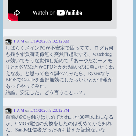
ＴＡＭ
on
5/19/2026, 9:32:12 AM
しばらくメインPCが不安定で困ってて、ログも何
も残さず負荷関係無く突然再起動する、watchdog
が効いてそうな動作し始めて「あーやだなーメモ
リとかNVMeとかCPUとかｸｯｿ高いのに買いたくね
えなあ」と思って色々調べてみたら、Ryzenなら
BIOSでC-stateを全部無効にしたらいいとか情報が
あってやってみた。
結論。安定した。どう言うこと…？。
ＴＡＭ
on
5/11/2026, 9:23:12 PM
自前のPCを触りはじめてかれこれ30年以上になる
が、CMOS電池の交換をしたのは初めてかも知れ
ん。Sandy狂信者だった頃も替えた記憶ないな