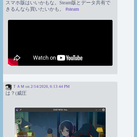
スマホ版はいいかもな。Steam版とデータ共有で
きるんなら買いたいかも。
#
steam
ＴＡＭ
on
2/14/2026, 6:13:44 PM
は？(威圧