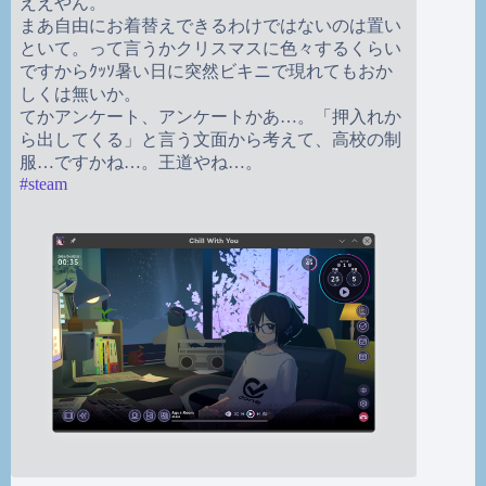
ええやん。
まあ自由にお着替えできるわけではないのは置い
といて。って言うかクリスマスに色々するくらい
ですからｸｯｿ暑い日に突然ビキニで現れてもおか
しくは無いか。
てかアンケート、アンケートかあ…。「押入れか
ら出してくる」と言う文面から考えて、高校の制
服…ですかね…。王道やね…。
#
steam