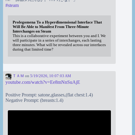
#
steam
Prolegomena To a Hyperdimensional Interface That
Will Be Able to Manifest From Three-Minute
Interchanges on Steam
This is a collaborative experiment between you and I. We
will participate in a series of interchanges, each lasting
three minutes. What will be revealed across our interfaces
during that limited time?
ＴＡＭ
on
5/19/2026, 10:07:03 AM
youtube.com/watch?v=Ee8mNnSuAjE
Positive Prompt: satone,glasses,(flat chest:1.4)
Negative Prompt: (breasts:1.4)