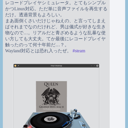
レコードプレイヤシミュレータ。とてもシンプル
かつLinux対応。ただ単に音声ファイルを再生する
だけ。透過背景もよろしい。
まあ面倒くさいだけじゃねえの、と言ってしまえ
ばそれまでなのだけれど、男は儀式が好きな生き
物なので…。リアルだと青ざめるような乱暴な使
い方しても大丈夫。てか最後にレコードプレイヤ
触ったのって何十年前だ…？。
Wayland対応とは恐れ入ったぜ。
#
steam