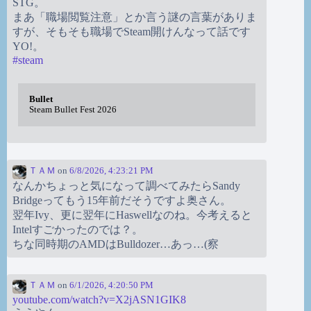
STG。
まあ「職場閲覧注意」とか言う謎の言葉がありま
すが、そもそも職場でSteam開けんなって話です
YO!。
#
steam
Bullet
Steam Bullet Fest 2026
ＴＡＭ
on
6/8/2026, 4:23:21 PM
なんかちょっと気になって調べてみたらSandy
Bridgeってもう15年前だそうですよ奥さん。
翌年Ivy、更に翌年にHaswellなのね。今考えると
Intelすごかったのでは？。
ちな同時期のAMDはBulldozer…あっ…(察
ＴＡＭ
on
6/1/2026, 4:20:50 PM
youtube.com/watch?v=X2jASN1GIK8