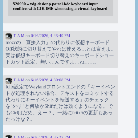
520990 – xdg-desktop-portal-kde keyboard input
conflicts with CJK IME when using a virtual keyboard
ＴＡＭ
on
6/16/2026, 4:43:49 PM
mozcの「直接入力」の代わりに仮想キーボード
Off状態に切り替えてやれば使える…とは言えよ。
実は仮想キーボード切り替えのキーボードショー
トカット設定、無い…んですよ…ね……。
ＴＡＭ
on
6/16/2026, 4:39:08 PM
fcitx設定でWaylandフロントエンドの「キーイベン
トが処理されない場合、テキストをコミットする
代わりにキーイベントを転送する」のチェック
を"外す"と何故かShiftだけは効くようになる。で
もCtrlはだめ。えー？、一緒にfcitx5の更新もあっ
たっけな？。
ＴＡＭ
on
6/16/2026, 4:35:27 PM