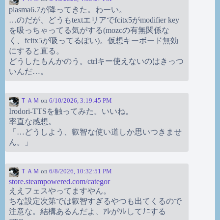
plasma6.7が降ってきた。わーい。
…のだが、どうもtextエリアでfcitx5がmodifier key
を吸っちゃってる気がする(mozcの有無関係な
く、fcitx5が吸ってるぽい)。仮想キーボード無効
にすると直る。
どうしたもんかのう。ctrlキー使えないのはきっつ
いんだ…。
ＴＡＭ
on
6/10/2026, 3:19:45 PM
Irodori-TTSを触ってみた。いいね。
率直な感想。
「…どうしよう、叡智な使い道しか思いつきませ
ん。」
ＴＡＭ
on
6/8/2026, 10:32:51 PM
store.steampowered.com/categor
ええフェスやってますやん。
ちな設定次第では叡智すぎるやつも出てくるので
注意な。結構あるんだよ、ｱﾚがｿﾚしてﾅﾆする