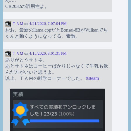
あ…。
CR2032の汎用性よ。
ＴＡＭ
on
4/21/2026, 7:07:04 PM
おお、最新のllama.cppだとBonsai-8BがVulkanでち
ゃんと動くようになってる。素敵。
ＴＡＭ
on
4/15/2026, 3:01:31 PM
ありがとうサトネ。
あとサトネはコーヒーばかりじゃなくて牛乳も飲
んだ方がいいと思うよ。
以上、ＴＡＭの雑学コーナーでした。
#
steam