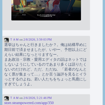
ＴＡＭ
on
2/8/2026, 3:59:03 PM
選挙はちゃんと行きましたか？。俺は結構早めに
期日前で済ませましたが、いやー、予想以上にど
えらい結果になっとりますなー。
まあ政治・宗教・愛用エディタの話はネットでは
しないようにしているのであまり多くは語りたく
ないのだけれど、ただ、ただね、「若者のなんと
なく票が集まって…」とか言う論評を見るとイラ
っとするのよね。若い人たちをちょっと馬鹿にし
すぎでしょうよ。
ＴＡＭ
on
2/6/2026, 5:21:46 PM
store.steampowered.com/app/350