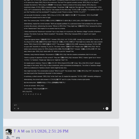
ＴＡＭ
on
1/1/2026, 2:51:26 PM
あこｍ。