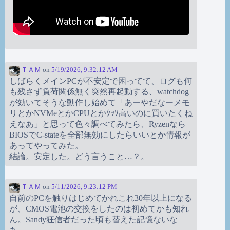
ＴＡＭ
on
5/19/2026, 9:32:12 AM
しばらくメインPCが不安定で困ってて、ログも何
も残さず負荷関係無く突然再起動する、watchdog
が効いてそうな動作し始めて「あーやだなーメモ
リとかNVMeとかCPUとかｸｯｿ高いのに買いたくね
えなあ」と思って色々調べてみたら、Ryzenなら
BIOSでC-stateを全部無効にしたらいいとか情報が
あってやってみた。
結論。安定した。どう言うこと…？。
ＴＡＭ
on
5/11/2026, 9:23:12 PM
自前のPCを触りはじめてかれこれ30年以上になる
が、CMOS電池の交換をしたのは初めてかも知れ
ん。Sandy狂信者だった頃も替えた記憶ないな