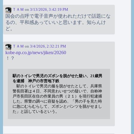
ＴＡＭ
on
3/13/2026, 3:42:19 PM
国会の点呼で電子音声が使われただけで話題にな
るの、平和感あっていいと思います。知らんけ
ど。
ＴＡＭ
on
3/4/2026, 2:32:21 PM
kobe-np.co.jp/news/jiken/20260
！？
駅のトイレで男児のズボンを脱がせた疑い、21歳男
を逮捕 神戸の市営地下鉄
駅のトイレで男児の服を脱がせたとして、兵庫県
警長田署は４日、不同意わいせつの疑いで、自称神
戸市長田区在住の作業員の男（２１）を現行犯逮捕
した。県警の調べに容疑を認め、「男の子を見た時
に急にむらむらして、ズボンとパンツを脱がせまし
た」と話しているという。