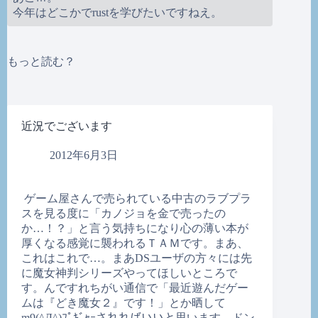
今年はどこかでrustを学びたいですねえ。
もっと読む？
近況でございます
2012年6月3日
ゲーム屋さんで売られている中古のラブプラ
スを見る度に「カノジョを金で売ったの
か…！？」と言う気持ちになり心の薄い本が
厚くなる感覚に襲われるＴＡＭです。まあ、
これはこれで…。まあDSユーザの方々には先
に魔女神判シリーズやってほしいところで
す。んですれちがい通信で「最近遊んだゲー
ムは『どき魔女２』です！」とか晒して
m9(^Д^)ﾌﾟｷﾞｬｰされればいいと思います。ドン