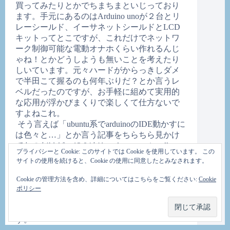
買ってみたりとかでちまちまといじっており
ます。手元にあるのはArduino unoが２台とリ
レーシールド、イーサネットシールドとLCD
キットってとこですが、これだけでネットワ
ーク制御可能な電動オナホくらい作れるんじ
ゃね！とかどうしようも無いことを考えたり
しいています。元々ハードがからっきしダメ
で半田こて握るのも何年ぶりだ？とか言うレ
ベルだったのですが、お手軽に組めて実用的
な応用が浮かびまくりで楽しくて仕方ないで
すよねこれ。
そう言えば「ubuntu系でarduinoのIDE動かすに
は色々と…」とか言う記事をちらちら見かけ
てたのだけど、12.04だとsudo apt-get install
プライバシーと Cookie: このサイトでは Cookie を使用しています。 この
arduinoで全て完了してしまうのもやる気にな
サイトの使用を続けると、Cookie の使用に同意したとみなされます。
った原因ですかねー。とりあえず停電対策で
比較的簡単に作れそうなwatchdogでも作ってみ
Cookie の管理方法を含め、詳細についてはこちらをご覧ください:
Cookie
ようかしら。
ポリシー
まあそんな感じでそれなりに平和でございま
す。