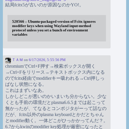
結局fcitx5が古いのが原因なのかYO!。
520566 – Ubuntu-packaged version of Fcitx ignores
modifier keys when using Wayland input-method
protocol unless you set a bunch of environment
variables
ＴＡＭ
on
6/17/2026, 5:55:56 PM
chromiumでCtrl+F押す→検索ボックスが開く
→Ctrl+Fをリリース→テキストボックス内になる
のでfcitx経由でmodifierキー吸われる→Ctrl押しっ
ぱなし状態になる。
これはまずいなあ。
しかしどこが悪いのかいまいち分からない。少な
くとも手前の環境だとplasma6.6.5までは起こって
無かったが、てなるとコンポジタがーって話なの
だが、fcitx以外のplasma keyboardとかだとちゃん
とmodifier動く。一体どこがひっかかってんだ？。
6.7からkwinのmodifier key処理が厳密になったと