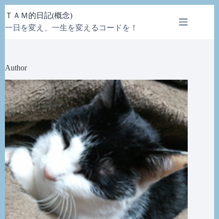
コ
ＴＡＭ的日記(概念)
ン
一日を変え、一生を変えるコードを！
テ
ン
ツ
へ
Author
ス
キ
ッ
プ