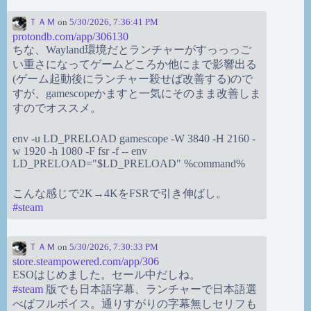
ＴＡＭ
on
5/30/2026, 7:36:41 PM
protondb.com/app/306130
ちな、Wayland環境だとランチャーがすっっっご
い重さになってゲームどころか他にまで影響出る
(ゲーム起動後にランチャー殺せば改善する)ので
すが、gamescopeかますと一気にそのまま改善しま
すのでオススメ。
env -u LD_PRELOAD gamescope -W 3840 -H 2160 -
w 1920 -h 1080 -F fsr -f -- env
LD_PRELOAD="$LD_PRELOAD" %command%
こんな感じで2K→4KをFSRで引き伸ばし。
#
steam
ＴＡＭ
on
5/30/2026, 7:30:33 PM
store.steampowered.com/app/306
ESOはじめました。セール中だしね。
#
steam
版でも日本語字幕、ランチャーで日本語選
べばフルボイス。通りすがりの字幕無しセリフも