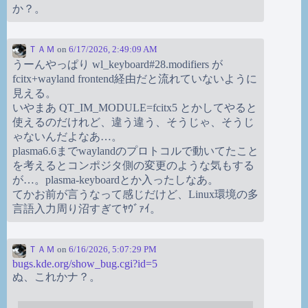
か？。
ＴＡＭ
on
6/17/2026, 2:49:09 AM
うーんやっぱり wl_keyboard#28.modifiers が
fcitx+wayland frontend経由だと流れていないように
見える。
いやまあ QT_IM_MODULE=fcitx5 とかしてやると
使えるのだけれど、違う違う、そうじゃ、そうじ
ゃないんだよなあ…。
plasma6.6までwaylandのプロトコルで動いてたこと
を考えるとコンポジタ側の変更のような気もする
が…。plasma-keyboardとか入ったしなあ。
てかお前が言うなって感じだけど、Linux環境の多
言語入力周り沼すぎてﾔｳﾞｧｲ。
ＴＡＭ
on
6/16/2026, 5:07:29 PM
bugs.kde.org/show_bug.cgi?id=5
ぬ、これかナ？。