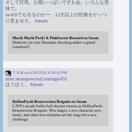
そして狂気。お腹いっぱいですわあ、いろんな意
味で。
switchでも出るのかー。12才以上の性癖をがっつ
り歪ませろ。
#
steam
Muchi Muchi Pork! & PinkSweets Boosted on Steam
Hardcore yet cute Danmaku shooting makes a grand
comeback!
ＴＡＭ
on
6/29/2026, 6:16:43 PM
store.steampowered.com/app/451
ほうほう。
#
steam
DoDonPachi Resurrection Reignite on Steam
CAVE's arcade bullet hell shooter returns as DoDonPachi
Resurrection Reignite. New stages, a new character, new
music, and other new elements set the stage for a new
challenge.