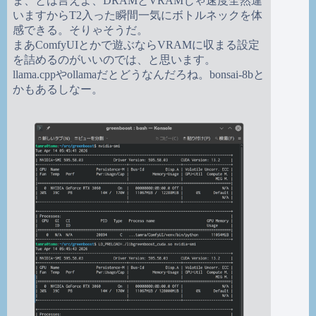
ま、とは言えよ、DRAMとVRAMじゃ速度全然違
いますからT2入った瞬間一気にボトルネックを体
感できる。そりゃそうだ。
まあComfyUIとかで遊ぶならVRAMに収まる設定
を詰めるのがいいのでは、と思います。
llama.cppやollamaだとどうなんだろね。bonsai-8bと
かもあるしなー。