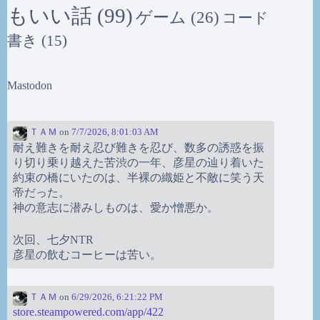
もいい話
(99)
ゲーム
(26)
コード
書き
(15)
Mastodon
ＴＡＭ
on
7/7/2026, 8:01:03 AM
耐え難きを耐え忍び難きを忍び、数多の誘惑を振
り切り乗り越えた苦渋の一年、彦星の辿り着いた
約束の橋にいたのは、半裸の織姫と不敵に笑う天
帝だった。
神の意志に潜みしものは、愛か憎悪か。
次回、七夕NTR
彦星の飲むコーヒーは苦い。
ＴＡＭ
on
6/29/2026, 6:21:22 PM
store.steampowered.com/app/422