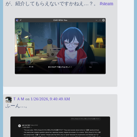
が、紹介してもらえないですかねえ…？。
#
steam
ＴＡＭ
on
1/26/2026, 9:40:49 AM
ふーん…。