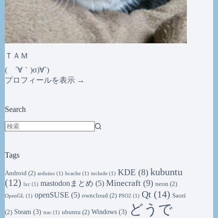
ＴＡＭ
( ´∀｀)σ)∀`)
プロフィールを表示 →
Search
結
果
Tags
な
し
kubuntu
KDE
(8)
Android
(2)
arduino
(1)
bcache
(1)
include
(1)
(12)
Minecraft
(9)
mastodonまとめ
(5)
neon
(2)
lxc
(1)
Qt
(14)
openSUSE
(5)
owncloud
(2)
Saori
OpenGL
(1)
PSO2
(1)
どうで
Steam
(3)
Windows
(3)
(2)
ubuntu
(2)
trac
(1)