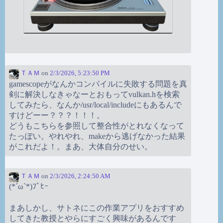
ＴＡＭ
on
2/3/2026, 5:23:50 PM
gamescopeがなんかコンパイルに失敗する問題を真
剣に解決しなきゃなーとおもってvulkan.hを検索
してみたら、なんか/usr/local/includeにもあるんで
すけどーー？？？！！！。
どうもこちらを参照して整合性がとれなくなって
たっぽい。やれやれ、makeから逃げなかった結果
がこれだよ！。まあ、大体自分のせい。
ＴＡＭ
on
2/3/2026, 2:24:50 AM
(*´ω`*)ﾌﾞﾋｰ
まあしかし、サトネにこの作業アプリをおすすめ
してきた教授とやらにすごく興味があるんです