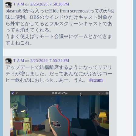
ＴＡＭ
on
2/25/2026, 7:58:26 PM
plasma6.6から入ったHide from screencastってのが地
味に便利。OBSのウインドウだけキャスト対象か
ら外すとかしてるとフルスクリーンキャストであ
っても消えてくれる。
うまく使えばリモート会議中にゲームとかできま
すよねこれ。
ＴＡＭ
on
2/25/2026, 7:55:24 PM
アップデートで結構離席するようになってリアリ
ティが増しました。だってあんなにがぶがぶコー
ヒー飲むのにおしっｋ…あー、うん。
#
steam