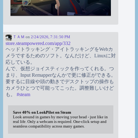
ＴＡＭ
on
2/24/2026, 7:31:50 PM
store.steampowered.com/app/332
ヘッドトラッキング・アイトラッキングをWebカ
メラでするためのソフト。なんだけど、Linuxに対
応している。
んで、仮想ジョイスティックを作ってくれる。つ
まり、Input Remapperなんかで更に修正ができる。
要するに目線や頭の動きでデスクトップの操作も
カメラひとつで可能ってこった。調整難しいけど
も。
#
steam
Save 40% on LookPilot on Steam
Look around in games by moving your head - just like in
real life. Only a webcam is required. One-click setup and
seamless compatibility across many games.