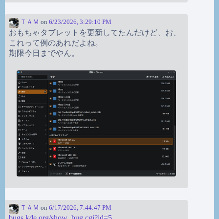
ＴＡＭ
on
6/23/2026, 3:29:10 PM
おもちゃタブレットを更新してたんだけど、お、
これって例のあれだよね。
期限今日までやん。
ＴＡＭ
on
6/17/2026, 7:44:47 PM
bugs.kde.org/show_bug.cgi?id=5