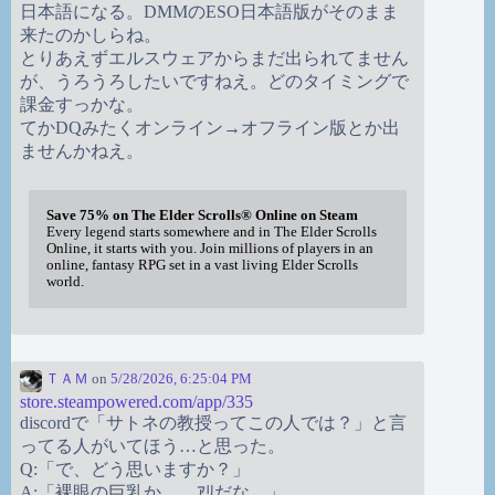
日本語になる。DMMのESO日本語版がそのまま
来たのかしらね。
とりあえずエルスウェアからまだ出られてません
が、うろうろしたいですねえ。どのタイミングで
課金すっかな。
てかDQみたくオンライン→オフライン版とか出
ませんかねえ。
Save 75% on The Elder Scrolls® Online on Steam
Every legend starts somewhere and in The Elder Scrolls
Online, it starts with you. Join millions of players in an
online, fantasy RPG set in a vast living Elder Scrolls
world.
ＴＡＭ
on
5/28/2026, 6:25:04 PM
store.steampowered.com/app/335
discordで「サトネの教授ってこの人では？」と言
ってる人がいてほう…と思った。
Q:「で、どう思いますか？」
A:「裸眼の巨乳か。…ｱﾘだな。」