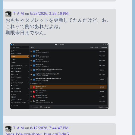
ＴＡＭ
on
6/23/2026, 3:29:10 PM
おもちゃタブレットを更新してたんだけど、お、
これって例のあれだよね。
期限今日までやん。
ＴＡＭ
on
6/17/2026, 7:44:47 PM
bugs.kde.org/show_bug.cgi?id=5