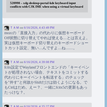
520990 – xdg-desktop-portal-kde keyboard input
conflicts with CJK IME when using a virtual keyboard
ＴＡＭ
on
6/16/2026, 4:43:49 PM
mozcの「直接入力」の代わりに仮想キーボード
Off状態に切り替えてやれば使える…とは言えよ。
実は仮想キーボード切り替えのキーボードショー
トカット設定、無い…んですよ…ね……。
ＴＡＭ
on
6/16/2026, 4:39:08 PM
fcitx設定でWaylandフロントエンドの「キーイベン
トが処理されない場合、テキストをコミットする
代わりにキーイベントを転送する」のチェック
を"外す"と何故かShiftだけは効くようになる。で
もCtrlはだめ。えー？、一緒にfcitx5の更新もあっ
たっけな？。
ＴＡＭ
on
6/16/2026, 4:35:27 PM