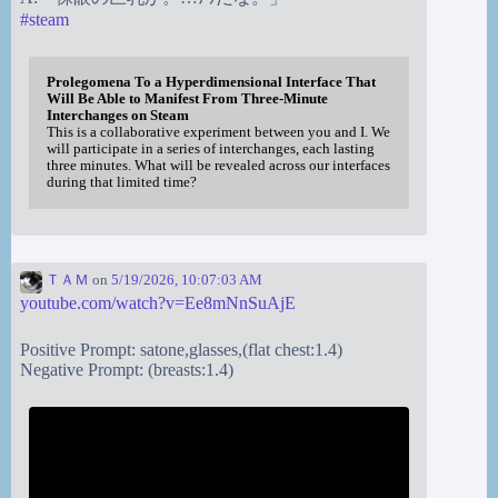
#
steam
Prolegomena To a Hyperdimensional Interface That
Will Be Able to Manifest From Three-Minute
Interchanges on Steam
This is a collaborative experiment between you and I. We
will participate in a series of interchanges, each lasting
three minutes. What will be revealed across our interfaces
during that limited time?
ＴＡＭ
on
5/19/2026, 10:07:03 AM
youtube.com/watch?v=Ee8mNnSuAjE
Positive Prompt: satone,glasses,(flat chest:1.4)
Negative Prompt: (breasts:1.4)