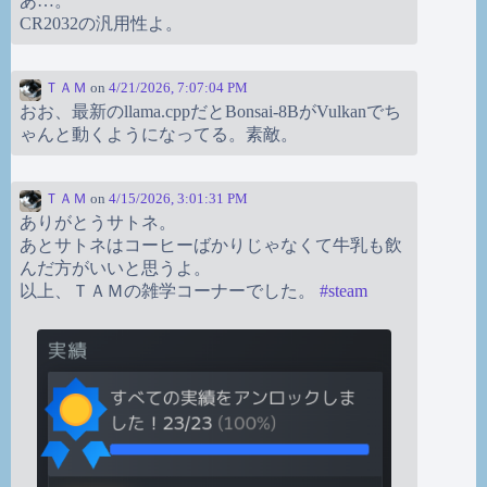
あ…。
CR2032の汎用性よ。
ＴＡＭ
on
4/21/2026, 7:07:04 PM
おお、最新のllama.cppだとBonsai-8BがVulkanでち
ゃんと動くようになってる。素敵。
ＴＡＭ
on
4/15/2026, 3:01:31 PM
ありがとうサトネ。
あとサトネはコーヒーばかりじゃなくて牛乳も飲
んだ方がいいと思うよ。
以上、ＴＡＭの雑学コーナーでした。
#
steam