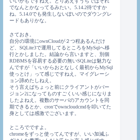
いいかもですねえ。とりあえずうちではそれ
でなんとかなってるみたい。5.14.2待ですか
ね。5.14.0でも発生しないぽいのでダウングレ
ードもありかな。
さておき。
自分の環境にownCloudが２つ程あるんだけ
ど、SQLite3で運用してるところをMySqlへ移
行とかしました。結論から言いますと、別個
RDBMSを容易する必要の無いSQLiteは魅力な
んですが「いいからおとなしく最初からMySql
使っとけ」って感じですねえ。マイグレーシ
ョン諦めたしねえ。
そう言えばちょっと前にクライアントがバー
ジョン2になってものすごくいい感じになりま
したよねえ。複数のサーバのアカウントを同
期できるとか、cronでowncloudcmdを叩いてた
身としては感激でございます。
ところでですよ。
chromeをずっと使ってんですが、いい加減ふ