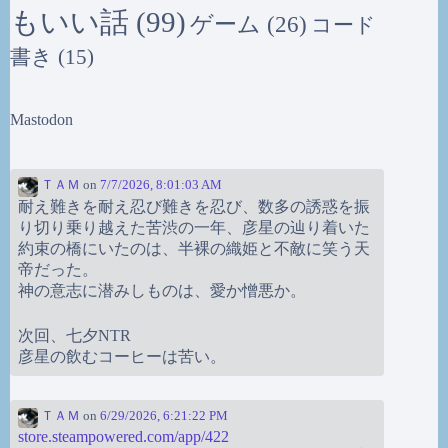
もいい話
(99)
ゲーム
(26)
コード
書き
(15)
Mastodon
ＴＡＭ
on
7/7/2026, 8:01:03 AM
耐え難きを耐え忍び難きを忍び、数多の誘惑を振
り切り乗り越えた苦渋の一年、彦星の辿り着いた
約束の橋にいたのは、半裸の織姫と不敵に笑う天
帝だった。
神の意志に潜みしものは、愛か憎悪か。
次回、七夕NTR
彦星の飲むコーヒーは苦い。
ＴＡＭ
on
6/29/2026, 6:21:22 PM
store.steampowered.com/app/422