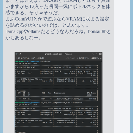
ま、とは言えよ、DRAMとVRAMじゃ速度全然違
いますからT2入った瞬間一気にボトルネックを体
感できる。そりゃそうだ。
まあComfyUIとかで遊ぶならVRAMに収まる設定
を詰めるのがいいのでは、と思います。
llama.cppやollamaだとどうなんだろね。bonsai-8bと
かもあるしなー。