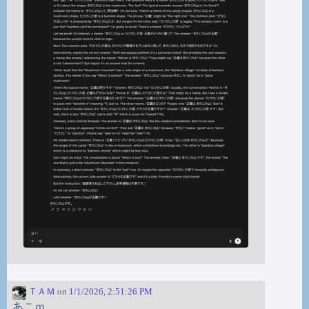
ＴＡＭ
on
1/1/2026, 2:51:26 PM
あこｍ。