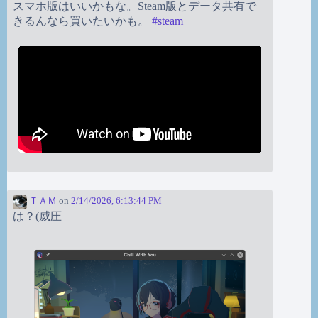
スマホ版はいいかもな。Steam版とデータ共有で
きるんなら買いたいかも。
#
steam
ＴＡＭ
on
2/14/2026, 6:13:44 PM
は？(威圧