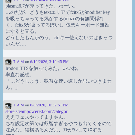
plasma6.7が降ってきた。わーい。
…のだが、どうもtextエリアでfcitx5がmodifier key
を吸っちゃってる気がする(mozcの有無関係な
く、fcitx5が吸ってるぽい)。仮想キーボード無効
にすると直る。
どうしたもんかのう。ctrlキー使えないのはきっつ
いんだ…。
ＴＡＭ
on
6/10/2026, 3:19:45 PM
Irodori-TTSを触ってみた。いいね。
率直な感想。
「…どうしよう、叡智な使い道しか思いつきませ
ん。」
ＴＡＭ
on
6/8/2026, 10:32:51 PM
store.steampowered.com/categor
ええフェスやってますやん。
ちな設定次第では叡智すぎるやつも出てくるので
注意な。結構あるんだよ、ｱﾚがｿﾚしてﾅﾆする