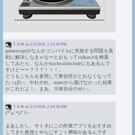
ＴＡＭ
on
2/3/2026, 5:23:50 PM
gamescopeがなんかコンパイルに失敗する問題を真
剣に解決しなきゃなーとおもってvulkan.hを検索
してみたら、なんか/usr/local/includeにもあるんで
すけどーー？？？！！！。
どうもこちらを参照して整合性がとれなくなって
たっぽい。やれやれ、makeから逃げなかった結果
がこれだよ！。まあ、大体自分のせい。
ＴＡＭ
on
2/3/2026, 2:24:50 AM
(*´ω`*)ﾌﾞﾋｰ
まあしかし、サトネにこの作業アプリをおすすめ
してきた教授とやらにすごく興味があるんです