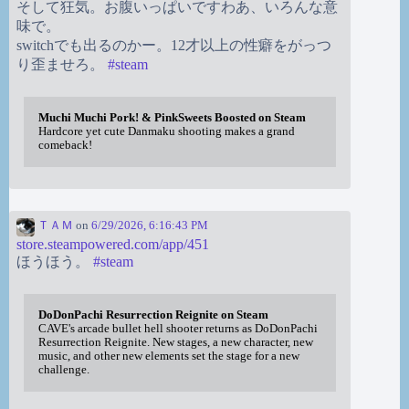
そして狂気。お腹いっぱいですわあ、いろんな意
味で。
switchでも出るのかー。12才以上の性癖をがっつ
り歪ませろ。
#
steam
Muchi Muchi Pork! & PinkSweets Boosted on Steam
Hardcore yet cute Danmaku shooting makes a grand
comeback!
ＴＡＭ
on
6/29/2026, 6:16:43 PM
store.steampowered.com/app/451
ほうほう。
#
steam
DoDonPachi Resurrection Reignite on Steam
CAVE's arcade bullet hell shooter returns as DoDonPachi
Resurrection Reignite. New stages, a new character, new
music, and other new elements set the stage for a new
challenge.