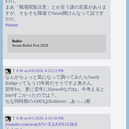
STG。
まあ「職場閲覧注意」とか言う謎の言葉がありま
すが、そもそも職場でSteam開けんなって話です
YO!。
#
steam
Bullet
Steam Bullet Fest 2026
ＴＡＭ
on
6/8/2026, 4:23:21 PM
なんかちょっと気になって調べてみたらSandy
Bridgeってもう15年前だそうですよ奥さん。
翌年Ivy、更に翌年にHaswellなのね。今考えると
Intelすごかったのでは？。
ちな同時期のAMDはBulldozer…あっ…(察
ＴＡＭ
on
6/1/2026, 4:20:50 PM
youtube.com/watch?v=X2jASN1GIK8