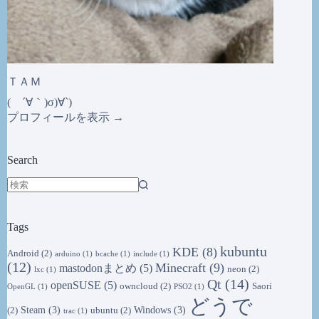
ＴＡＭ
( ´∀｀)σ)∀`)
プロフィールを表示 →
Search
結
果
Tags
な
し
kubuntu
KDE
(8)
Android
(2)
arduino
(1)
bcache
(1)
include
(1)
(12)
Minecraft
(9)
mastodonまとめ
(5)
neon
(2)
lxc
(1)
Qt
(14)
openSUSE
(5)
owncloud
(2)
Saori
OpenGL
(1)
PSO2
(1)
どうで
Steam
(3)
Windows
(3)
(2)
ubuntu
(2)
trac
(1)