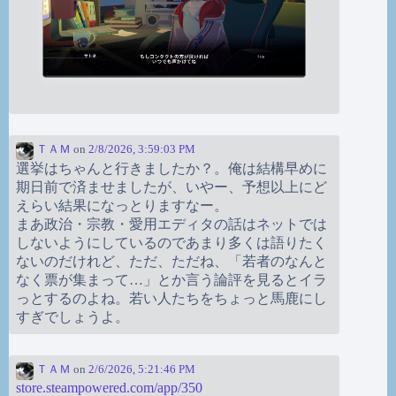
ＴＡＭ
on
2/8/2026, 3:59:03 PM
選挙はちゃんと行きましたか？。俺は結構早めに
期日前で済ませましたが、いやー、予想以上にど
えらい結果になっとりますなー。
まあ政治・宗教・愛用エディタの話はネットでは
しないようにしているのであまり多くは語りたく
ないのだけれど、ただ、ただね、「若者のなんと
なく票が集まって…」とか言う論評を見るとイラ
っとするのよね。若い人たちをちょっと馬鹿にし
すぎでしょうよ。
ＴＡＭ
on
2/6/2026, 5:21:46 PM
store.steampowered.com/app/350