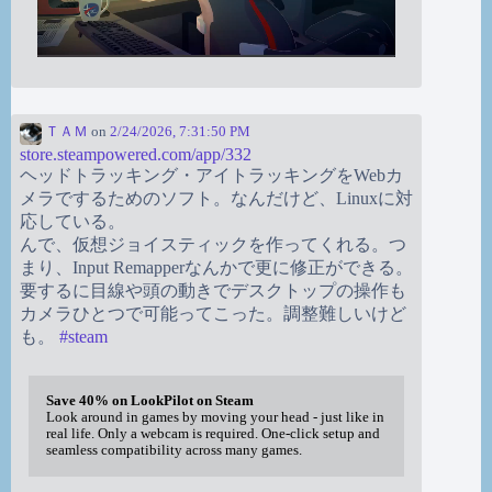
ＴＡＭ
on
2/24/2026, 7:31:50 PM
store.steampowered.com/app/332
ヘッドトラッキング・アイトラッキングをWebカ
メラでするためのソフト。なんだけど、Linuxに対
応している。
んで、仮想ジョイスティックを作ってくれる。つ
まり、Input Remapperなんかで更に修正ができる。
要するに目線や頭の動きでデスクトップの操作も
カメラひとつで可能ってこった。調整難しいけど
も。
#
steam
Save 40% on LookPilot on Steam
Look around in games by moving your head - just like in
real life. Only a webcam is required. One-click setup and
seamless compatibility across many games.