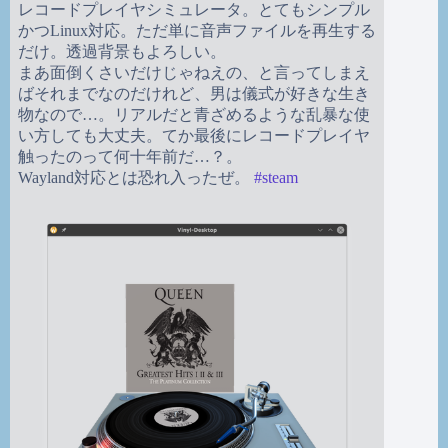
レコードプレイヤシミュレータ。とてもシンプル
かつLinux対応。ただ単に音声ファイルを再生する
だけ。透過背景もよろしい。
まあ面倒くさいだけじゃねえの、と言ってしまえ
ばそれまでなのだけれど、男は儀式が好きな生き
物なので…。リアルだと青ざめるような乱暴な使
い方しても大丈夫。てか最後にレコードプレイヤ
触ったのって何十年前だ…？。
Wayland対応とは恐れ入ったぜ。
#
steam