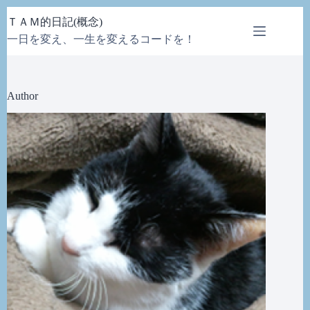
コ
ＴＡＭ的日記(概念)
ン
一日を変え、一生を変えるコードを！
テ
ン
ツ
へ
Author
ス
キ
ッ
プ