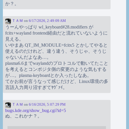
か？。
ＴＡＭ
on
6/17/2026, 2:49:09 AM
うーんやっぱり wl_keyboard#28.modifiers が
fcitx+wayland frontend経由だと流れていないように
見える。
いやまあ QT_IM_MODULE=fcitx5 とかしてやると
使えるのだけれど、違う違う、そうじゃ、そうじ
ゃないんだよなあ…。
plasma6.6までwaylandのプロトコルで動いてたこと
を考えるとコンポジタ側の変更のような気もする
が…。plasma-keyboardとか入ったしなあ。
てかお前が言うなって感じだけど、Linux環境の多
言語入力周り沼すぎてﾔｳﾞｧｲ。
ＴＡＭ
on
6/16/2026, 5:07:29 PM
bugs.kde.org/show_bug.cgi?id=5
ぬ、これかナ？。