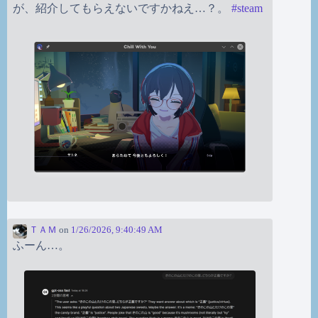
が、紹介してもらえないですかねえ…？。
#
steam
ＴＡＭ
on
1/26/2026, 9:40:49 AM
ふーん…。