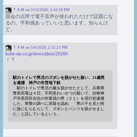
ＴＡＭ
on
3/13/2026, 3:42:19 PM
国会の点呼で電子音声が使われただけで話題にな
るの、平和感あっていいと思います。知らんけ
ど。
ＴＡＭ
on
3/4/2026, 2:32:21 PM
kobe-np.co.jp/news/jiken/20260
！？
駅のトイレで男児のズボンを脱がせた疑い、21歳男
を逮捕 神戸の市営地下鉄
駅のトイレで男児の服を脱がせたとして、兵庫県
警長田署は４日、不同意わいせつの疑いで、自称神
戸市長田区在住の作業員の男（２１）を現行犯逮捕
した。県警の調べに容疑を認め、「男の子を見た時
に急にむらむらして、ズボンとパンツを脱がせまし
た」と話しているという。