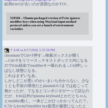
結局fcitx5が古いのが原因なのかYO!。
520566 – Ubuntu-packaged version of Fcitx ignores
modifier keys when using Wayland input-method
protocol unless you set a bunch of environment
variables
ＴＡＭ
on
6/17/2026, 5:55:56 PM
chromiumでCtrl+F押す→検索ボックスが開く
→Ctrl+Fをリリース→テキストボックス内になる
のでfcitx経由でmodifierキー吸われる→Ctrl押しっ
ぱなし状態になる。
これはまずいなあ。
しかしどこが悪いのかいまいち分からない。少な
くとも手前の環境だとplasma6.6.5までは起こって
無かったが、てなるとコンポジタがーって話なの
だが、fcitx以外のplasma keyboardとかだとちゃん
とmodifier動く。一体どこがひっかかってんだ？。
6.7からkwinのmodifier key処理が厳密になったと