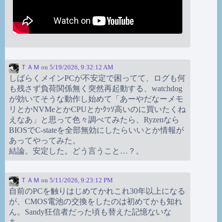
ＴＡＭ
on
5/19/2026, 9:32:12 AM
しばらくメインPCが不安定で困ってて、ログも何
も残さず負荷関係無く突然再起動する、watchdog
が効いてそうな動作し始めて「あーやだなーメモ
リとかNVMeとかCPUとかｸｯｿ高いのに買いたくね
えなあ」と思って色々調べてみたら、Ryzenなら
BIOSでC-stateを全部無効にしたらいいとか情報が
あってやってみた。
結論。安定した。どう言うこと…？。
ＴＡＭ
on
5/11/2026, 9:23:12 PM
自前のPCを触りはじめてかれこれ30年以上になる
が、CMOS電池の交換をしたのは初めてかも知れ
ん。Sandy狂信者だった頃も替えた記憶ないな