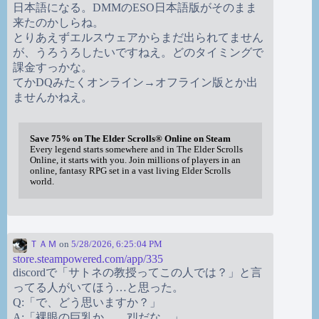
日本語になる。DMMのESO日本語版がそのまま
来たのかしらね。
とりあえずエルスウェアからまだ出られてません
が、うろうろしたいですねえ。どのタイミングで
課金すっかな。
てかDQみたくオンライン→オフライン版とか出
ませんかねえ。
Save 75% on The Elder Scrolls® Online on Steam
Every legend starts somewhere and in The Elder Scrolls
Online, it starts with you. Join millions of players in an
online, fantasy RPG set in a vast living Elder Scrolls
world.
ＴＡＭ
on
5/28/2026, 6:25:04 PM
store.steampowered.com/app/335
discordで「サトネの教授ってこの人では？」と言
ってる人がいてほう…と思った。
Q:「で、どう思いますか？」
A:「裸眼の巨乳か。…ｱﾘだな。」