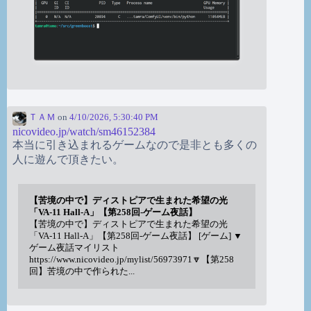
ＴＡＭ
on
4/10/2026, 5:30:40 PM
nicovideo.jp/watch/sm46152384
本当に引き込まれるゲームなので是非とも多くの
人に遊んで頂きたい。
【苦境の中で】ディストピアで生まれた希望の光
「VA-11 Hall-A」【第258回-ゲーム夜話】
【苦境の中で】ディストピアで生まれた希望の光
「VA-11 Hall-A」【第258回-ゲーム夜話】 [ゲーム] ▼
ゲーム夜話マイリスト
https://www.nicovideo.jp/mylist/56973971🔽【第258
回】苦境の中で作られた...