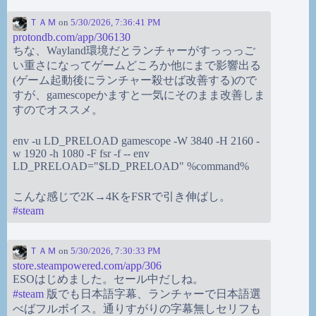
ＴＡＭ
on
5/30/2026, 7:36:41 PM
protondb.com/app/306130
ちな、Wayland環境だとランチャーがすっっっご
い重さになってゲームどころか他にまで影響出る
(ゲーム起動後にランチャー殺せば改善する)ので
すが、gamescopeかますと一気にそのまま改善しま
すのでオススメ。
env -u LD_PRELOAD gamescope -W 3840 -H 2160 -
w 1920 -h 1080 -F fsr -f -- env
LD_PRELOAD="$LD_PRELOAD" %command%
こんな感じで2K→4KをFSRで引き伸ばし。
#
steam
ＴＡＭ
on
5/30/2026, 7:30:33 PM
store.steampowered.com/app/306
ESOはじめました。セール中だしね。
#
steam
版でも日本語字幕、ランチャーで日本語選
べばフルボイス。通りすがりの字幕無しセリフも