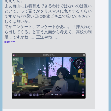
ええやん。
まあ自由にお着替えできるわけではないのは置い
といて。って言うかクリスマスに色々するくらい
ですからｸｯｿ暑い日に突然ビキニで現れてもおか
しくは無いか。
てかアンケート、アンケートかあ…。「押入れか
ら出してくる」と言う文面から考えて、高校の制
服…ですかね…。王道やね…。
#
steam