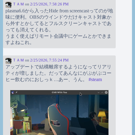
ＴＡＭ
on
2/25/2026, 7:58:26 PM
plasma6.6から入ったHide from screencastってのが地
味に便利。OBSのウインドウだけキャスト対象か
ら外すとかしてるとフルスクリーンキャストであ
っても消えてくれる。
うまく使えばリモート会議中にゲームとかできま
すよねこれ。
ＴＡＭ
on
2/25/2026, 7:55:24 PM
アップデートで結構離席するようになってリアリ
ティが増しました。だってあんなにがぶがぶコー
ヒー飲むのにおしっｋ…あー、うん。
#
steam