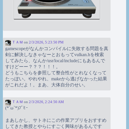
ＴＡＭ
on
2/3/2026, 5:23:50 PM
gamescopeがなんかコンパイルに失敗する問題を真
剣に解決しなきゃなーとおもってvulkan.hを検索
してみたら、なんか/usr/local/includeにもあるんで
すけどーー？？？！！！。
どうもこちらを参照して整合性がとれなくなって
たっぽい。やれやれ、makeから逃げなかった結果
がこれだよ！。まあ、大体自分のせい。
ＴＡＭ
on
2/3/2026, 2:24:50 AM
(*´ω`*)ﾌﾞﾋｰ
まあしかし、サトネにこの作業アプリをおすすめ
してきた教授とやらにすごく興味があるんです