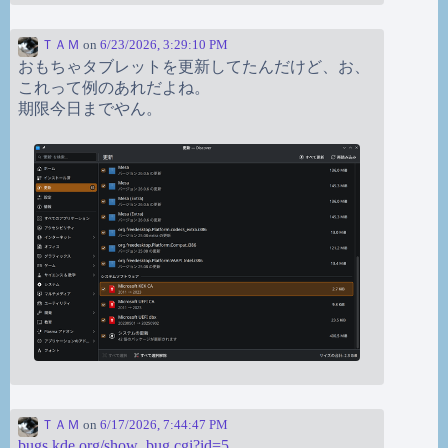
ＴＡＭ
on
6/23/2026, 3:29:10 PM
おもちゃタブレットを更新してたんだけど、お、
これって例のあれだよね。
期限今日までやん。
ＴＡＭ
on
6/17/2026, 7:44:47 PM
bugs.kde.org/show_bug.cgi?id=5