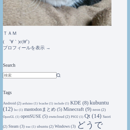
ＴＡＭ
( ´∀｀)σ)∀`)
プロフィールを表示 →
Search
結
果
Tags
な
し
kubuntu
KDE
(8)
Android
(2)
arduino
(1)
bcache
(1)
include
(1)
(12)
Minecraft
(9)
mastodonまとめ
(5)
neon
(2)
lxc
(1)
Qt
(14)
openSUSE
(5)
owncloud
(2)
Saori
OpenGL
(1)
PSO2
(1)
どうで
Steam
(3)
Windows
(3)
(2)
ubuntu
(2)
trac
(1)