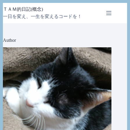
コ
ＴＡＭ的日記(概念)
ン
一日を変え、一生を変えるコードを！
テ
ン
ツ
へ
Author
ス
キ
ッ
プ