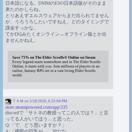
日本語になる。DMMのESO日本語版がそのまま
来たのかしらね。
とりあえずエルスウェアからまだ出られてません
が、うろうろしたいですねえ。どのタイミングで
課金すっかな。
てかDQみたくオンライン→オフライン版とか出
ませんかねえ。
Save 75% on The Elder Scrolls® Online on Steam
Every legend starts somewhere and in The Elder Scrolls
Online, it starts with you. Join millions of players in an
online, fantasy RPG set in a vast living Elder Scrolls
world.
ＴＡＭ
on
5/28/2026, 6:25:04 PM
store.steampowered.com/app/335
discordで「サトネの教授ってこの人では？」と言
ってる人がいてほう…と思った。
Q:「で、どう思いますか？」
A:「裸眼の巨乳か。…ｱﾘだな。」