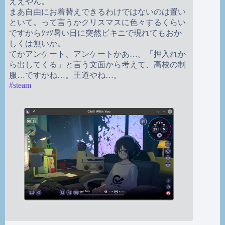
ええやん。
まあ自由にお着替えできるわけではないのは置い
といて。って言うかクリスマスに色々するくらい
ですからｸｯｿ暑い日に突然ビキニで現れてもおか
しくは無いか。
てかアンケート、アンケートかあ…。「押入れか
ら出してくる」と言う文面から考えて、高校の制
服…ですかね…。王道やね…。
#
steam