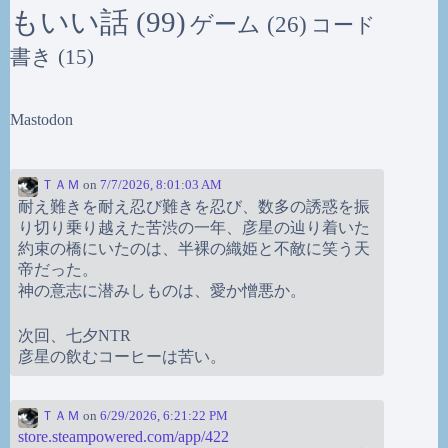
もいい話
(99)
ゲーム
(26)
コード
書き
(15)
Mastodon
ＴＡＭ
on
7/7/2026, 8:01:03 AM
耐え難きを耐え忍び難きを忍び、数多の誘惑を振
り切り乗り越えた苦渋の一年、彦星の辿り着いた
約束の橋にいたのは、半裸の織姫と不敵に笑う天
帝だった。
神の意志に潜みしものは、愛か憎悪か。
次回、七夕NTR
彦星の飲むコーヒーは苦い。
ＴＡＭ
on
6/29/2026, 6:21:22 PM
store.steampowered.com/app/422