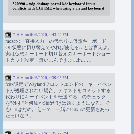
520990 – xdg-desktop-portal-kde keyboard input
conflicts with CJK IME when using a virtual keyboard
ＴＡＭ
on
6/16/2026, 4:43:49 PM
mozcの「直接入力」の代わりに仮想キーボード
Off状態に切り替えてやれば使える…とは言えよ。
実は仮想キーボード切り替えのキーボードショー
トカット設定、無い…んですよ…ね……。
ＴＡＭ
on
6/16/2026, 4:39:08 PM
fcitx設定でWaylandフロントエンドの「キーイベン
トが処理されない場合、テキストをコミットする
代わりにキーイベントを転送する」のチェック
を"外す"と何故かShiftだけは効くようになる。で
もCtrlはだめ。えー？、一緒にfcitx5の更新もあっ
たっけな？。
ＴＡＭ
on
6/16/2026, 4:35:27 PM