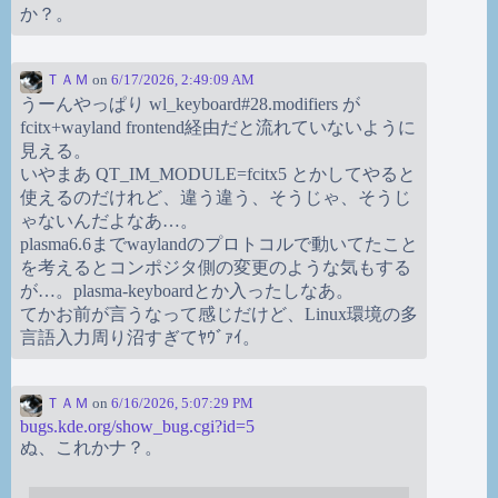
か？。
ＴＡＭ
on
6/17/2026, 2:49:09 AM
うーんやっぱり wl_keyboard#28.modifiers が
fcitx+wayland frontend経由だと流れていないように
見える。
いやまあ QT_IM_MODULE=fcitx5 とかしてやると
使えるのだけれど、違う違う、そうじゃ、そうじ
ゃないんだよなあ…。
plasma6.6までwaylandのプロトコルで動いてたこと
を考えるとコンポジタ側の変更のような気もする
が…。plasma-keyboardとか入ったしなあ。
てかお前が言うなって感じだけど、Linux環境の多
言語入力周り沼すぎてﾔｳﾞｧｲ。
ＴＡＭ
on
6/16/2026, 5:07:29 PM
bugs.kde.org/show_bug.cgi?id=5
ぬ、これかナ？。