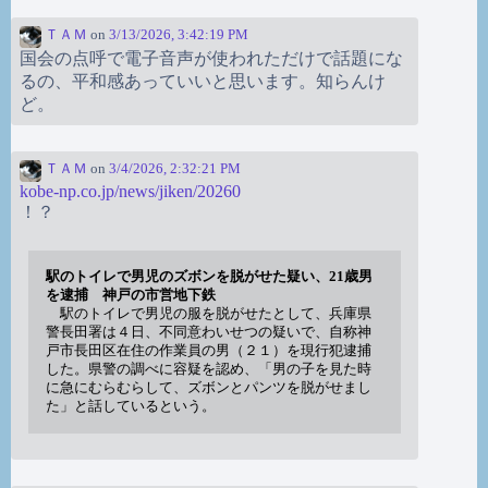
ＴＡＭ
on
3/13/2026, 3:42:19 PM
国会の点呼で電子音声が使われただけで話題にな
るの、平和感あっていいと思います。知らんけ
ど。
ＴＡＭ
on
3/4/2026, 2:32:21 PM
kobe-np.co.jp/news/jiken/20260
！？
駅のトイレで男児のズボンを脱がせた疑い、21歳男
を逮捕 神戸の市営地下鉄
駅のトイレで男児の服を脱がせたとして、兵庫県
警長田署は４日、不同意わいせつの疑いで、自称神
戸市長田区在住の作業員の男（２１）を現行犯逮捕
した。県警の調べに容疑を認め、「男の子を見た時
に急にむらむらして、ズボンとパンツを脱がせまし
た」と話しているという。