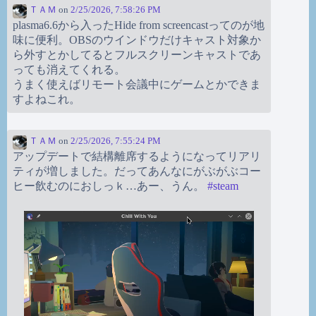
ＴＡＭ
on
2/25/2026, 7:58:26 PM
plasma6.6から入ったHide from screencastってのが地
味に便利。OBSのウインドウだけキャスト対象か
ら外すとかしてるとフルスクリーンキャストであ
っても消えてくれる。
うまく使えばリモート会議中にゲームとかできま
すよねこれ。
ＴＡＭ
on
2/25/2026, 7:55:24 PM
アップデートで結構離席するようになってリアリ
ティが増しました。だってあんなにがぶがぶコー
ヒー飲むのにおしっｋ…あー、うん。
#
steam