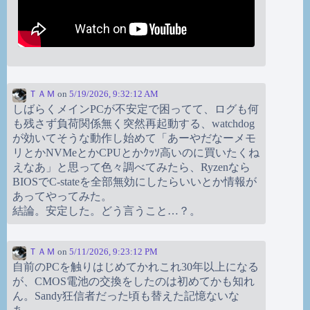
ＴＡＭ
on
5/19/2026, 9:32:12 AM
しばらくメインPCが不安定で困ってて、ログも何
も残さず負荷関係無く突然再起動する、watchdog
が効いてそうな動作し始めて「あーやだなーメモ
リとかNVMeとかCPUとかｸｯｿ高いのに買いたくね
えなあ」と思って色々調べてみたら、Ryzenなら
BIOSでC-stateを全部無効にしたらいいとか情報が
あってやってみた。
結論。安定した。どう言うこと…？。
ＴＡＭ
on
5/11/2026, 9:23:12 PM
自前のPCを触りはじめてかれこれ30年以上になる
が、CMOS電池の交換をしたのは初めてかも知れ
ん。Sandy狂信者だった頃も替えた記憶ないな