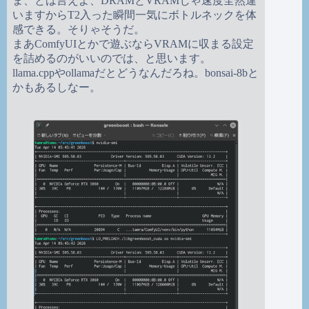
ま、とは言えよ、DRAMとVRAMじゃ速度全然違
いますからT2入った瞬間一気にボトルネックを体
感できる。そりゃそうだ。
まあComfyUIとかで遊ぶならVRAMに収まる設定
を詰めるのがいいのでは、と思います。
llama.cppやollamaだとどうなんだろね。bonsai-8bと
かもあるしなー。