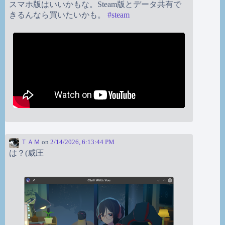
スマホ版はいいかもな。Steam版とデータ共有で
きるんなら買いたいかも。
#
steam
ＴＡＭ
on
2/14/2026, 6:13:44 PM
は？(威圧