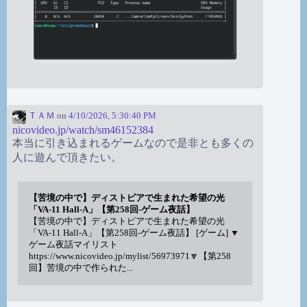
ＴＡＭ
on
4/10/2026, 5:30:40 PM
nicovideo.jp/watch/sm46152384
本当に引き込まれるゲームなので是非とも多くの
人に遊んで頂きたい。
【苦境の中で】ディストピアで生まれた希望の光
「VA-11 Hall-A」【第258回-ゲーム夜話】
【苦境の中で】ディストピアで生まれた希望の光
「VA-11 Hall-A」【第258回-ゲーム夜話】 [ゲーム] ▼
ゲーム夜話マイリスト
https://www.nicovideo.jp/mylist/56973971🔽【第258
回】苦境の中で作られた...