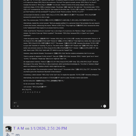
ＴＡＭ
on
1/1/2026, 2:51:26 PM
あこｍ。