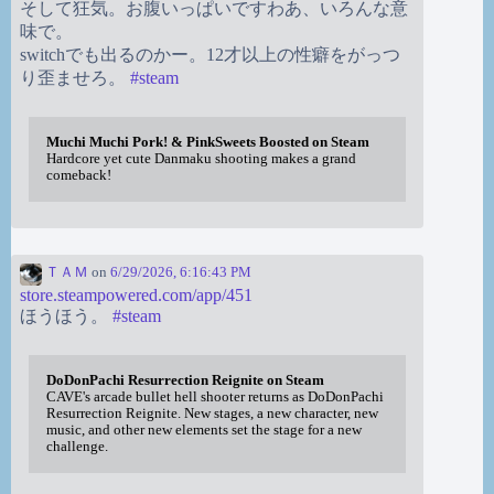
そして狂気。お腹いっぱいですわあ、いろんな意
味で。
switchでも出るのかー。12才以上の性癖をがっつ
り歪ませろ。
#
steam
Muchi Muchi Pork! & PinkSweets Boosted on Steam
Hardcore yet cute Danmaku shooting makes a grand
comeback!
ＴＡＭ
on
6/29/2026, 6:16:43 PM
store.steampowered.com/app/451
ほうほう。
#
steam
DoDonPachi Resurrection Reignite on Steam
CAVE's arcade bullet hell shooter returns as DoDonPachi
Resurrection Reignite. New stages, a new character, new
music, and other new elements set the stage for a new
challenge.