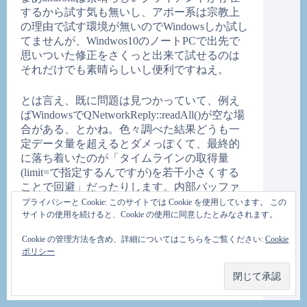
するから試す気も無いし、アポー系は宗教上
の理由で試す環境が無いのでWindowsしか試し
てませんが、Windwos10のノートPCで出先で
思いついた修正をさくっと出来て試せるのは
それだけでも素晴らしいし便利ですねえ。
とは言え、既に問題は見つかっていて、例え
ばWindowsでQNetworkReply::readAll()が空な場
合がある、とかね。色々調べた結果どうも一
定データ量を超えるとダメっぽくて、最終的
に落ち着いたのが「タイムラインの取得量
(limit=で指定するんですが)を若干小さくする
ことで回避」だったりします。内部バッファ
量の違いかなーと思ったりもするんですが、
プライバシーと Cookie: このサイトでは Cookie を使用しています。 この
サイトの使用を続けると、Cookie の使用に同意したとみなされます。
このへんはQtのコード見てみないとなんと
も。Windowsの場合OpenSSL周りも別個用意し
Cookie の管理方法を含め、詳細についてはこちらをご覧ください:
Cookie
てたりするわけだったりするのでこの辺の差
ポリシー
もあるのかも。
もうひとつはまりかけたのが、変数長の違
い。