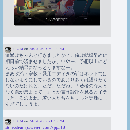
ＴＡＭ
on
2/8/2026, 3:59:03 PM
選挙はちゃんと行きましたか？。俺は結構早めに
期日前で済ませましたが、いやー、予想以上にど
えらい結果になっとりますなー。
まあ政治・宗教・愛用エディタの話はネットでは
しないようにしているのであまり多くは語りたく
ないのだけれど、ただ、ただね、「若者のなんと
なく票が集まって…」とか言う論評を見るとイラ
っとするのよね。若い人たちをちょっと馬鹿にし
すぎでしょうよ。
ＴＡＭ
on
2/6/2026, 5:21:46 PM
store.steampowered.com/app/350