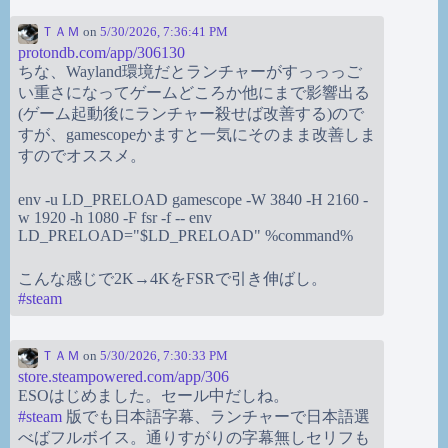
ＴＡＭ
on
5/30/2026, 7:36:41 PM
protondb.com/app/306130
ちな、Wayland環境だとランチャーがすっっっご
い重さになってゲームどころか他にまで影響出る
(ゲーム起動後にランチャー殺せば改善する)ので
すが、gamescopeかますと一気にそのまま改善しま
すのでオススメ。
env -u LD_PRELOAD gamescope -W 3840 -H 2160 -
w 1920 -h 1080 -F fsr -f -- env
LD_PRELOAD="$LD_PRELOAD" %command%
こんな感じで2K→4KをFSRで引き伸ばし。
#
steam
ＴＡＭ
on
5/30/2026, 7:30:33 PM
store.steampowered.com/app/306
ESOはじめました。セール中だしね。
#
steam
版でも日本語字幕、ランチャーで日本語選
べばフルボイス。通りすがりの字幕無しセリフも