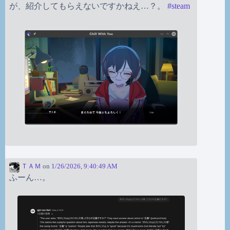
が、紹介してもらえないですかねえ…？。
#
steam
ＴＡＭ
on
1/26/2026, 9:40:49 AM
ふーん…。