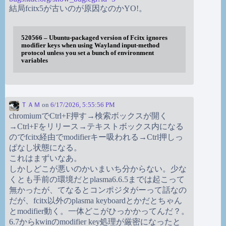
結局fcitx5が古いのが原因なのかYO!。
520566 – Ubuntu-packaged version of Fcitx ignores
modifier keys when using Wayland input-method
protocol unless you set a bunch of environment
variables
ＴＡＭ
on
6/17/2026, 5:55:56 PM
chromiumでCtrl+F押す→検索ボックスが開く
→Ctrl+Fをリリース→テキストボックス内になる
のでfcitx経由でmodifierキー吸われる→Ctrl押しっ
ぱなし状態になる。
これはまずいなあ。
しかしどこが悪いのかいまいち分からない。少な
くとも手前の環境だとplasma6.6.5までは起こって
無かったが、てなるとコンポジタがーって話なの
だが、fcitx以外のplasma keyboardとかだとちゃん
とmodifier動く。一体どこがひっかかってんだ？。
6.7からkwinのmodifier key処理が厳密になったと