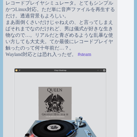
レコードプレイヤシミュレータ。とてもシンプル
かつLinux対応。ただ単に音声ファイルを再生する
だけ。透過背景もよろしい。
まあ面倒くさいだけじゃねえの、と言ってしまえ
ばそれまでなのだけれど、男は儀式が好きな生き
物なので…。リアルだと青ざめるような乱暴な使
い方しても大丈夫。てか最後にレコードプレイヤ
触ったのって何十年前だ…？。
Wayland対応とは恐れ入ったぜ。
#
steam