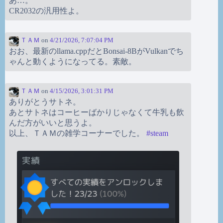
あ…。
CR2032の汎用性よ。
ＴＡＭ
on
4/21/2026, 7:07:04 PM
おお、最新のllama.cppだとBonsai-8BがVulkanでち
ゃんと動くようになってる。素敵。
ＴＡＭ
on
4/15/2026, 3:01:31 PM
ありがとうサトネ。
あとサトネはコーヒーばかりじゃなくて牛乳も飲
んだ方がいいと思うよ。
以上、ＴＡＭの雑学コーナーでした。
#
steam