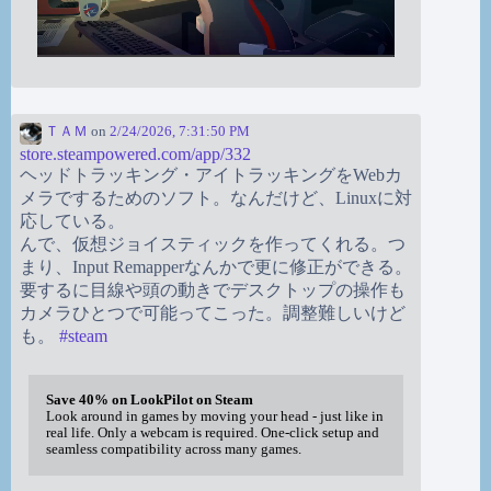
ＴＡＭ
on
2/24/2026, 7:31:50 PM
store.steampowered.com/app/332
ヘッドトラッキング・アイトラッキングをWebカ
メラでするためのソフト。なんだけど、Linuxに対
応している。
んで、仮想ジョイスティックを作ってくれる。つ
まり、Input Remapperなんかで更に修正ができる。
要するに目線や頭の動きでデスクトップの操作も
カメラひとつで可能ってこった。調整難しいけど
も。
#
steam
Save 40% on LookPilot on Steam
Look around in games by moving your head - just like in
real life. Only a webcam is required. One-click setup and
seamless compatibility across many games.