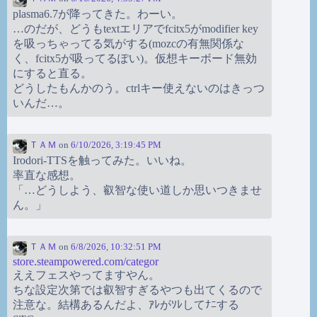
plasma6.7が降ってきた。わーい。
…のだが、どうもtextエリアでfcitx5がmodifier key
を吸っちゃってる気がする(mozcの有無関係な
く、fcitx5が吸ってるぽい)。仮想キーボード無効
にすると直る。
どうしたもんかのう。ctrlキー使えないのはきっつ
いんだ…。
ＴＡＭ
on
6/10/2026, 3:19:45 PM
Irodori-TTSを触ってみた。いいね。
率直な感想。
「…どうしよう、叡智な使い道しか思いつきませ
ん。」
ＴＡＭ
on
6/8/2026, 10:32:51 PM
store.steampowered.com/categor
ええフェスやってますやん。
ちな設定次第では叡智すぎるやつも出てくるので
注意な。結構あるんだよ、ｱﾚがｿﾚしてﾅﾆする