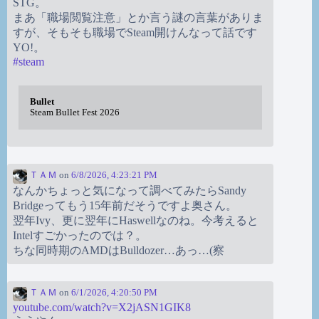
STG。
まあ「職場閲覧注意」とか言う謎の言葉がありま
すが、そもそも職場でSteam開けんなって話です
YO!。
#
steam
Bullet
Steam Bullet Fest 2026
ＴＡＭ
on
6/8/2026, 4:23:21 PM
なんかちょっと気になって調べてみたらSandy
Bridgeってもう15年前だそうですよ奥さん。
翌年Ivy、更に翌年にHaswellなのね。今考えると
Intelすごかったのでは？。
ちな同時期のAMDはBulldozer…あっ…(察
ＴＡＭ
on
6/1/2026, 4:20:50 PM
youtube.com/watch?v=X2jASN1GIK8