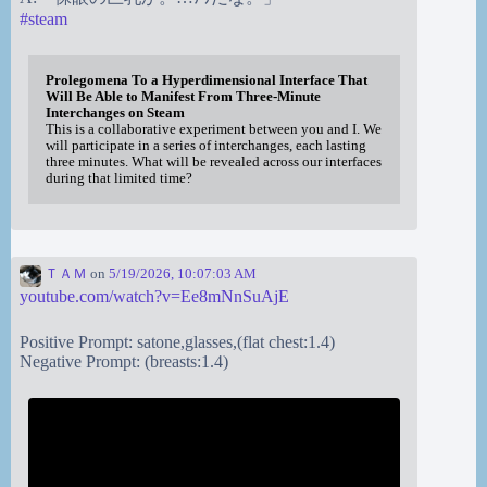
#
steam
Prolegomena To a Hyperdimensional Interface That
Will Be Able to Manifest From Three-Minute
Interchanges on Steam
This is a collaborative experiment between you and I. We
will participate in a series of interchanges, each lasting
three minutes. What will be revealed across our interfaces
during that limited time?
ＴＡＭ
on
5/19/2026, 10:07:03 AM
youtube.com/watch?v=Ee8mNnSuAjE
Positive Prompt: satone,glasses,(flat chest:1.4)
Negative Prompt: (breasts:1.4)