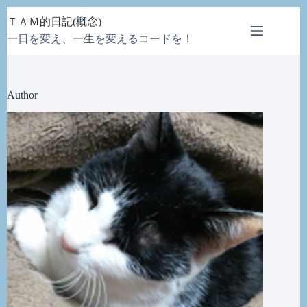
コ
ＴＡＭ的日記(概念)
ン
一日を変え、一生を変えるコードを！
テ
ン
ツ
へ
Author
ス
キ
ッ
プ