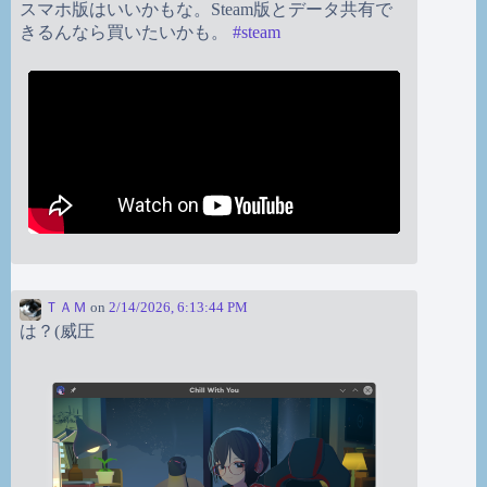
スマホ版はいいかもな。Steam版とデータ共有で
きるんなら買いたいかも。
#
steam
ＴＡＭ
on
2/14/2026, 6:13:44 PM
は？(威圧