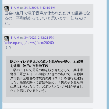
ＴＡＭ
on
3/13/2026, 3:42:19 PM
国会の点呼で電子音声が使われただけで話題にな
るの、平和感あっていいと思います。知らんけ
ど。
ＴＡＭ
on
3/4/2026, 2:32:21 PM
kobe-np.co.jp/news/jiken/20260
！？
駅のトイレで男児のズボンを脱がせた疑い、21歳男
を逮捕 神戸の市営地下鉄
駅のトイレで男児の服を脱がせたとして、兵庫県
警長田署は４日、不同意わいせつの疑いで、自称神
戸市長田区在住の作業員の男（２１）を現行犯逮捕
した。県警の調べに容疑を認め、「男の子を見た時
に急にむらむらして、ズボンとパンツを脱がせまし
た」と話しているという。