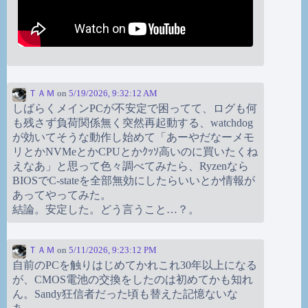
ＴＡＭ
on
5/19/2026, 9:32:12 AM
しばらくメインPCが不安定で困ってて、ログも何
も残さず負荷関係無く突然再起動する、watchdog
が効いてそうな動作し始めて「あーやだなーメモ
リとかNVMeとかCPUとかｸｯｿ高いのに買いたくね
えなあ」と思って色々調べてみたら、Ryzenなら
BIOSでC-stateを全部無効にしたらいいとか情報が
あってやってみた。
結論。安定した。どう言うこと…？。
ＴＡＭ
on
5/11/2026, 9:23:12 PM
自前のPCを触りはじめてかれこれ30年以上になる
が、CMOS電池の交換をしたのは初めてかも知れ
ん。Sandy狂信者だった頃も替えた記憶ないな