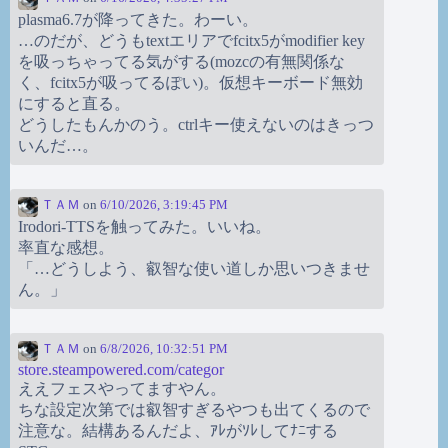
plasma6.7が降ってきた。わーい。
…のだが、どうもtextエリアでfcitx5がmodifier key
を吸っちゃってる気がする(mozcの有無関係な
く、fcitx5が吸ってるぽい)。仮想キーボード無効
にすると直る。
どうしたもんかのう。ctrlキー使えないのはきっつ
いんだ…。
ＴＡＭ
on
6/10/2026, 3:19:45 PM
Irodori-TTSを触ってみた。いいね。
率直な感想。
「…どうしよう、叡智な使い道しか思いつきませ
ん。」
ＴＡＭ
on
6/8/2026, 10:32:51 PM
store.steampowered.com/categor
ええフェスやってますやん。
ちな設定次第では叡智すぎるやつも出てくるので
注意な。結構あるんだよ、ｱﾚがｿﾚしてﾅﾆする