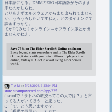
日本語になる。DMMのESO日本語版がそのまま
来たのかしらね。
とりあえずエルスウェアからまだ出られてません
が、うろうろしたいですねえ。どのタイミングで
課金すっかな。
てかDQみたくオンライン→オフライン版とか出
ませんかねえ。
Save 75% on The Elder Scrolls® Online on Steam
Every legend starts somewhere and in The Elder Scrolls
Online, it starts with you. Join millions of players in an
online, fantasy RPG set in a vast living Elder Scrolls
world.
ＴＡＭ
on
5/28/2026, 6:25:04 PM
store.steampowered.com/app/335
discordで「サトネの教授ってこの人では？」と言
ってる人がいてほう…と思った。
Q:「で、どう思いますか？」
A:「裸眼の巨乳か。…ｱﾘだな。」