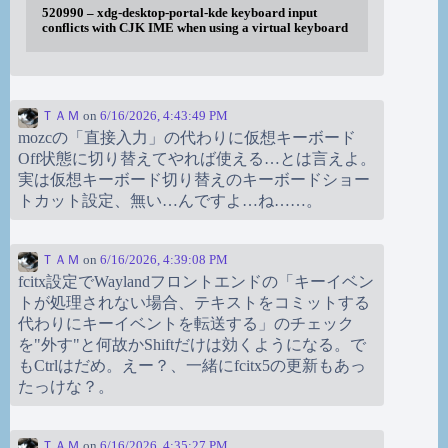
520990 – xdg-desktop-portal-kde keyboard input
conflicts with CJK IME when using a virtual keyboard
ＴＡＭ
on
6/16/2026, 4:43:49 PM
mozcの「直接入力」の代わりに仮想キーボード
Off状態に切り替えてやれば使える…とは言えよ。
実は仮想キーボード切り替えのキーボードショー
トカット設定、無い…んですよ…ね……。
ＴＡＭ
on
6/16/2026, 4:39:08 PM
fcitx設定でWaylandフロントエンドの「キーイベン
トが処理されない場合、テキストをコミットする
代わりにキーイベントを転送する」のチェック
を"外す"と何故かShiftだけは効くようになる。で
もCtrlはだめ。えー？、一緒にfcitx5の更新もあっ
たっけな？。
ＴＡＭ
on
6/16/2026, 4:35:27 PM