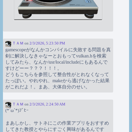
ＴＡＭ
on
2/3/2026, 5:23:50 PM
gamescopeがなんかコンパイルに失敗する問題を真
剣に解決しなきゃなーとおもってvulkan.hを検索
してみたら、なんか/usr/local/includeにもあるんで
すけどーー？？？！！！。
どうもこちらを参照して整合性がとれなくなって
たっぽい。やれやれ、makeから逃げなかった結果
がこれだよ！。まあ、大体自分のせい。
ＴＡＭ
on
2/3/2026, 2:24:50 AM
(*´ω`*)ﾌﾞﾋｰ
まあしかし、サトネにこの作業アプリをおすすめ
してきた教授とやらにすごく興味があるんです