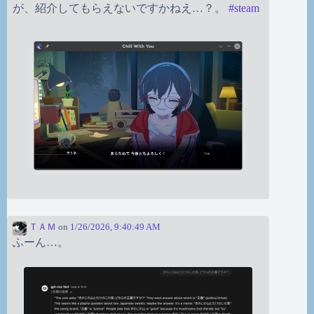
が、紹介してもらえないですかねえ…？。
#
steam
ＴＡＭ
on
1/26/2026, 9:40:49 AM
ふーん…。