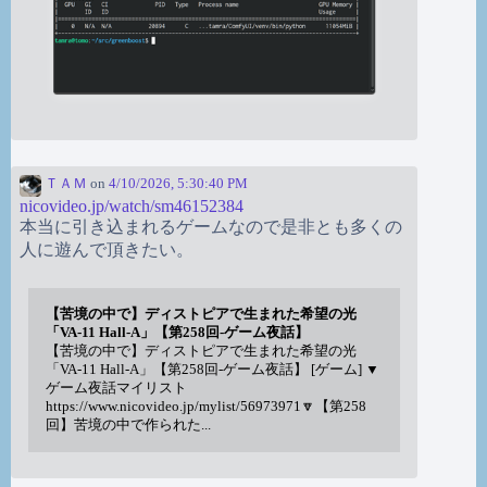
ＴＡＭ
on
4/10/2026, 5:30:40 PM
nicovideo.jp/watch/sm46152384
本当に引き込まれるゲームなので是非とも多くの
人に遊んで頂きたい。
【苦境の中で】ディストピアで生まれた希望の光
「VA-11 Hall-A」【第258回-ゲーム夜話】
【苦境の中で】ディストピアで生まれた希望の光
「VA-11 Hall-A」【第258回-ゲーム夜話】 [ゲーム] ▼
ゲーム夜話マイリスト
https://www.nicovideo.jp/mylist/56973971🔽【第258
回】苦境の中で作られた...