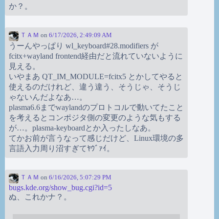
か？。
ＴＡＭ
on
6/17/2026, 2:49:09 AM
うーんやっぱり wl_keyboard#28.modifiers が
fcitx+wayland frontend経由だと流れていないように
見える。
いやまあ QT_IM_MODULE=fcitx5 とかしてやると
使えるのだけれど、違う違う、そうじゃ、そうじ
ゃないんだよなあ…。
plasma6.6までwaylandのプロトコルで動いてたこと
を考えるとコンポジタ側の変更のような気もする
が…。plasma-keyboardとか入ったしなあ。
てかお前が言うなって感じだけど、Linux環境の多
言語入力周り沼すぎてﾔｳﾞｧｲ。
ＴＡＭ
on
6/16/2026, 5:07:29 PM
bugs.kde.org/show_bug.cgi?id=5
ぬ、これかナ？。