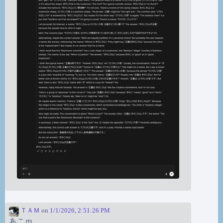
ＴＡＭ
on
1/1/2026, 2:51:26 PM
あこｍ。