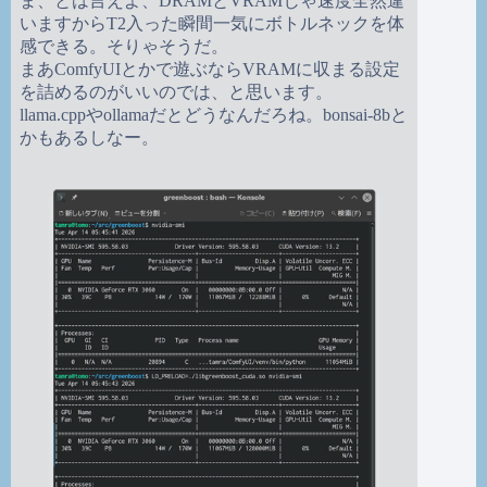
ま、とは言えよ、DRAMとVRAMじゃ速度全然違
いますからT2入った瞬間一気にボトルネックを体
感できる。そりゃそうだ。
まあComfyUIとかで遊ぶならVRAMに収まる設定
を詰めるのがいいのでは、と思います。
llama.cppやollamaだとどうなんだろね。bonsai-8bと
かもあるしなー。