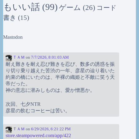
もいい話
(99)
ゲーム
(26)
コード
書き
(15)
Mastodon
ＴＡＭ
on
7/7/2026, 8:01:03 AM
耐え難きを耐え忍び難きを忍び、数多の誘惑を振
り切り乗り越えた苦渋の一年、彦星の辿り着いた
約束の橋にいたのは、半裸の織姫と不敵に笑う天
帝だった。
神の意志に潜みしものは、愛か憎悪か。
次回、七夕NTR
彦星の飲むコーヒーは苦い。
ＴＡＭ
on
6/29/2026, 6:21:22 PM
store.steampowered.com/app/422