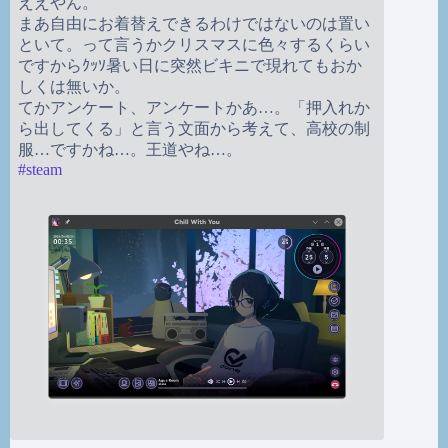
ええやん。
まあ自由にお着替えできるわけではないのは置い
といて。って言うかクリスマスに色々するくらい
ですからｸｯｿ暑い日に突然ビキニで現れてもおか
しくは無いか。
てかアンケート、アンケートかあ…。「押入れか
ら出してくる」と言う文面から考えて、高校の制
服…ですかね…。王道やね…。
#
steam