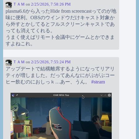
ＴＡＭ
on
2/25/2026, 7:58:26 PM
plasma6.6から入ったHide from screencastってのが地
味に便利。OBSのウインドウだけキャスト対象か
ら外すとかしてるとフルスクリーンキャストであ
っても消えてくれる。
うまく使えばリモート会議中にゲームとかできま
すよねこれ。
ＴＡＭ
on
2/25/2026, 7:55:24 PM
アップデートで結構離席するようになってリアリ
ティが増しました。だってあんなにがぶがぶコー
ヒー飲むのにおしっｋ…あー、うん。
#
steam