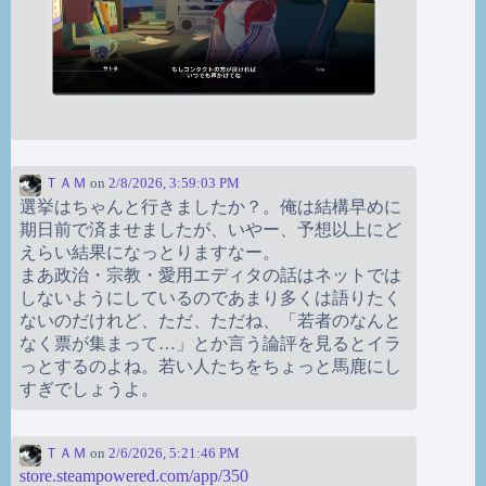
ＴＡＭ
on
2/8/2026, 3:59:03 PM
選挙はちゃんと行きましたか？。俺は結構早めに
期日前で済ませましたが、いやー、予想以上にど
えらい結果になっとりますなー。
まあ政治・宗教・愛用エディタの話はネットでは
しないようにしているのであまり多くは語りたく
ないのだけれど、ただ、ただね、「若者のなんと
なく票が集まって…」とか言う論評を見るとイラ
っとするのよね。若い人たちをちょっと馬鹿にし
すぎでしょうよ。
ＴＡＭ
on
2/6/2026, 5:21:46 PM
store.steampowered.com/app/350