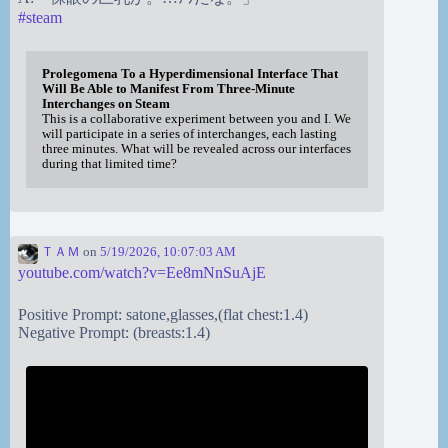
#
steam
Prolegomena To a Hyperdimensional Interface That
Will Be Able to Manifest From Three-Minute
Interchanges on Steam
This is a collaborative experiment between you and I. We
will participate in a series of interchanges, each lasting
three minutes. What will be revealed across our interfaces
during that limited time?
ＴＡＭ
on
5/19/2026, 10:07:03 AM
youtube.com/watch?v=Ee8mNnSuAjE
Positive Prompt: satone,glasses,(flat chest:1.4)
Negative Prompt: (breasts:1.4)