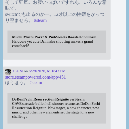
そして狂気。お腹いっぱいですわあ、いろんな意
味で。
switchでも出るのかー。12才以上の性癖をがっつ
り歪ませろ。
#
steam
Muchi Muchi Pork! & PinkSweets Boosted on Steam
Hardcore yet cute Danmaku shooting makes a grand
comeback!
ＴＡＭ
on
6/29/2026, 6:16:43 PM
store.steampowered.com/app/451
ほうほう。
#
steam
DoDonPachi Resurrection Reignite on Steam
CAVE's arcade bullet hell shooter returns as DoDonPachi
Resurrection Reignite. New stages, a new character, new
music, and other new elements set the stage for a new
challenge.