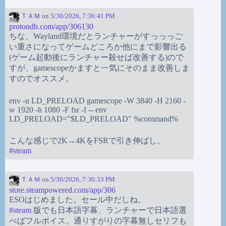
ＴＡＭ
on
5/30/2026, 7:36:41 PM
protondb.com/app/306130
ちな、Wayland環境だとランチャーがすっっっご
い重さになってゲームどころか他にまで影響出る
(ゲーム起動後にランチャー殺せば改善する)ので
すが、gamescopeかますと一気にそのまま改善しま
すのでオススメ。
env -u LD_PRELOAD gamescope -W 3840 -H 2160 -
w 1920 -h 1080 -F fsr -f -- env
LD_PRELOAD="$LD_PRELOAD" %command%
こんな感じで2K→4KをFSRで引き伸ばし。
#
steam
ＴＡＭ
on
5/30/2026, 7:30:33 PM
store.steampowered.com/app/306
ESOはじめました。セール中だしね。
#
steam
版でも日本語字幕、ランチャーで日本語選
べばフルボイス。通りすがりの字幕無しセリフも