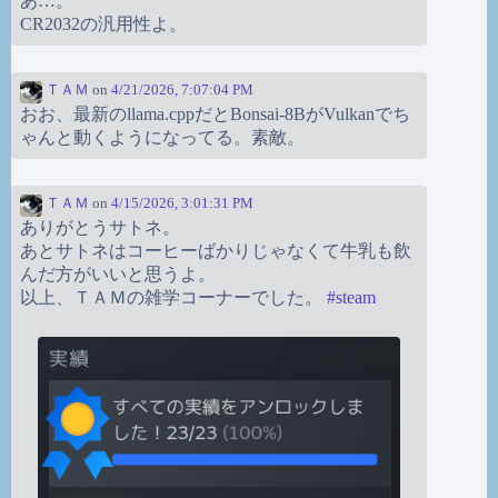
あ…。
CR2032の汎用性よ。
ＴＡＭ
on
4/21/2026, 7:07:04 PM
おお、最新のllama.cppだとBonsai-8BがVulkanでち
ゃんと動くようになってる。素敵。
ＴＡＭ
on
4/15/2026, 3:01:31 PM
ありがとうサトネ。
あとサトネはコーヒーばかりじゃなくて牛乳も飲
んだ方がいいと思うよ。
以上、ＴＡＭの雑学コーナーでした。
#
steam