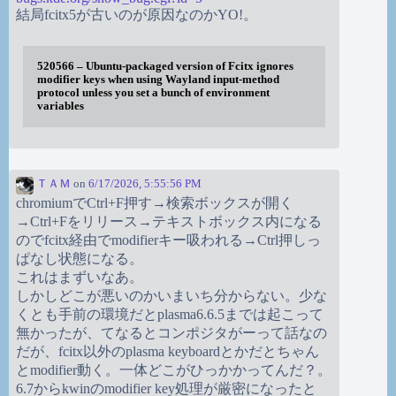
結局fcitx5が古いのが原因なのかYO!。
520566 – Ubuntu-packaged version of Fcitx ignores
modifier keys when using Wayland input-method
protocol unless you set a bunch of environment
variables
ＴＡＭ
on
6/17/2026, 5:55:56 PM
chromiumでCtrl+F押す→検索ボックスが開く
→Ctrl+Fをリリース→テキストボックス内になる
のでfcitx経由でmodifierキー吸われる→Ctrl押しっ
ぱなし状態になる。
これはまずいなあ。
しかしどこが悪いのかいまいち分からない。少な
くとも手前の環境だとplasma6.6.5までは起こって
無かったが、てなるとコンポジタがーって話なの
だが、fcitx以外のplasma keyboardとかだとちゃん
とmodifier動く。一体どこがひっかかってんだ？。
6.7からkwinのmodifier key処理が厳密になったと