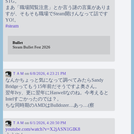
STG。
まあ「職場閲覧注意」とか言う謎の言葉がありま
すが、そもそも職場でSteam開けんなって話です
YO!。
#
steam
Bullet
Steam Bullet Fest 2026
ＴＡＭ
on
6/8/2026, 4:23:21 PM
なんかちょっと気になって調べてみたらSandy
Bridgeってもう15年前だそうですよ奥さん。
翌年Ivy、更に翌年にHaswellなのね。今考えると
Intelすごかったのでは？。
ちな同時期のAMDはBulldozer…あっ…(察
ＴＡＭ
on
6/1/2026, 4:20:50 PM
youtube.com/watch?v=X2jASN1GIK8