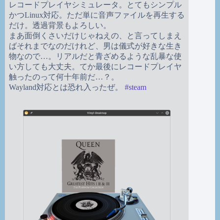
レコードプレイヤシミュレータ。とてもシンプル
かつLinux対応。ただ単に音声ファイルを再生する
だけ。透過背景もよろしい。
まあ面倒くさいだけじゃねえの、と言ってしまえ
ばそれまでなのだけれど、男は儀式が好きな生き
物なので…。リアルだと青ざめるような乱暴な使
い方しても大丈夫。てか最後にレコードプレイヤ
触ったのって何十年前だ…？。
Wayland対応とは恐れ入ったぜ。
#
steam