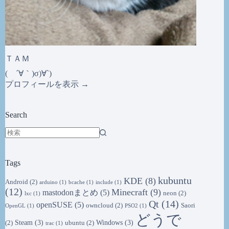
ＴＡＭ
( ´∀｀)σ)∀`)
プロフィールを表示 →
Search
結
果
Tags
な
し
kubuntu
KDE
(8)
Android
(2)
arduino
(1)
bcache
(1)
include
(1)
(12)
Minecraft
(9)
mastodonまとめ
(5)
neon
(2)
lxc
(1)
Qt
(14)
openSUSE
(5)
owncloud
(2)
Saori
OpenGL
(1)
PSO2
(1)
どうで
Steam
(3)
Windows
(3)
(2)
ubuntu
(2)
trac
(1)