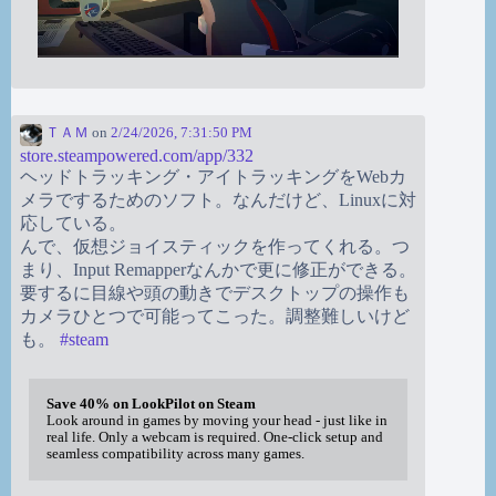
ＴＡＭ
on
2/24/2026, 7:31:50 PM
store.steampowered.com/app/332
ヘッドトラッキング・アイトラッキングをWebカ
メラでするためのソフト。なんだけど、Linuxに対
応している。
んで、仮想ジョイスティックを作ってくれる。つ
まり、Input Remapperなんかで更に修正ができる。
要するに目線や頭の動きでデスクトップの操作も
カメラひとつで可能ってこった。調整難しいけど
も。
#
steam
Save 40% on LookPilot on Steam
Look around in games by moving your head - just like in
real life. Only a webcam is required. One-click setup and
seamless compatibility across many games.