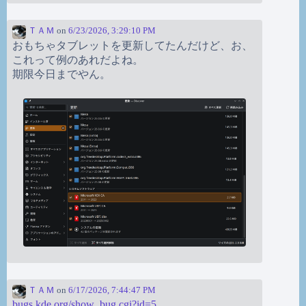
ＴＡＭ
on
6/23/2026, 3:29:10 PM
おもちゃタブレットを更新してたんだけど、お、
これって例のあれだよね。
期限今日までやん。
ＴＡＭ
on
6/17/2026, 7:44:47 PM
bugs.kde.org/show_bug.cgi?id=5