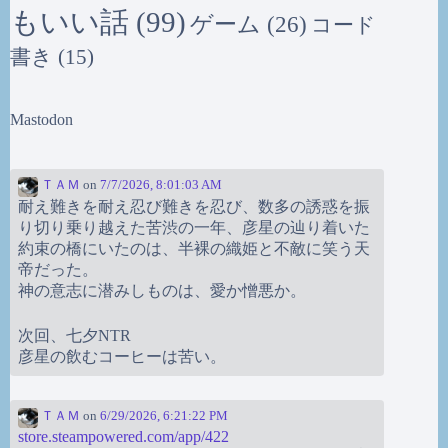
もいい話
(99)
ゲーム
(26)
コード
書き
(15)
Mastodon
ＴＡＭ
on
7/7/2026, 8:01:03 AM
耐え難きを耐え忍び難きを忍び、数多の誘惑を振
り切り乗り越えた苦渋の一年、彦星の辿り着いた
約束の橋にいたのは、半裸の織姫と不敵に笑う天
帝だった。
神の意志に潜みしものは、愛か憎悪か。
次回、七夕NTR
彦星の飲むコーヒーは苦い。
ＴＡＭ
on
6/29/2026, 6:21:22 PM
store.steampowered.com/app/422