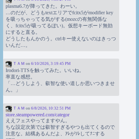
plasma6.7が降ってきた。わーい。
…のだが、どうもtextエリアでfcitx5がmodifier key
を吸っちゃってる気がする(mozcの有無関係な
く、fcitx5が吸ってるぽい)。仮想キーボード無効
にすると直る。
どうしたもんかのう。ctrlキー使えないのはきっつ
いんだ…。
ＴＡＭ
on
6/10/2026, 3:19:45 PM
Irodori-TTSを触ってみた。いいね。
率直な感想。
「…どうしよう、叡智な使い道しか思いつきませ
ん。」
ＴＡＭ
on
6/8/2026, 10:32:51 PM
store.steampowered.com/categor
ええフェスやってますやん。
ちな設定次第では叡智すぎるやつも出てくるので
注意な。結構あるんだよ、ｱﾚがｿﾚしてﾅﾆする