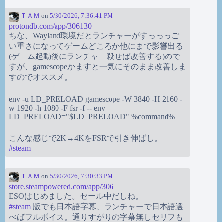
ＴＡＭ
on
5/30/2026, 7:36:41 PM
protondb.com/app/306130
ちな、Wayland環境だとランチャーがすっっっご
い重さになってゲームどころか他にまで影響出る
(ゲーム起動後にランチャー殺せば改善する)ので
すが、gamescopeかますと一気にそのまま改善しま
すのでオススメ。
env -u LD_PRELOAD gamescope -W 3840 -H 2160 -
w 1920 -h 1080 -F fsr -f -- env
LD_PRELOAD="$LD_PRELOAD" %command%
こんな感じで2K→4KをFSRで引き伸ばし。
#
steam
ＴＡＭ
on
5/30/2026, 7:30:33 PM
store.steampowered.com/app/306
ESOはじめました。セール中だしね。
#
steam
版でも日本語字幕、ランチャーで日本語選
べばフルボイス。通りすがりの字幕無しセリフも