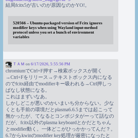
結局fcitx5が古いのが原因なのかYO!。
520566 – Ubuntu-packaged version of Fcitx ignores
modifier keys when using Wayland input-method
protocol unless you set a bunch of environment
variables
ＴＡＭ
on
6/17/2026, 5:55:56 PM
chromiumでCtrl+F押す→検索ボックスが開く
→Ctrl+Fをリリース→テキストボックス内になる
のでfcitx経由でmodifierキー吸われる→Ctrl押しっ
ぱなし状態になる。
これはまずいなあ。
しかしどこが悪いのかいまいち分からない。少な
くとも手前の環境だとplasma6.6.5までは起こって
無かったが、てなるとコンポジタがーって話なの
だが、fcitx以外のplasma keyboardとかだとちゃん
とmodifier動く。一体どこがひっかかってんだ？。
6.7からkwinのmodifier key処理が厳密になったと