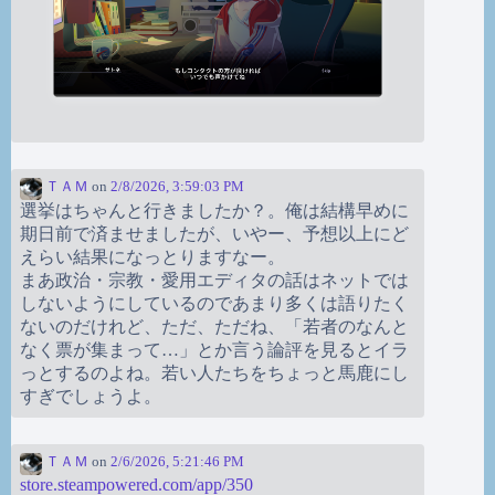
ＴＡＭ
on
2/8/2026, 3:59:03 PM
選挙はちゃんと行きましたか？。俺は結構早めに
期日前で済ませましたが、いやー、予想以上にど
えらい結果になっとりますなー。
まあ政治・宗教・愛用エディタの話はネットでは
しないようにしているのであまり多くは語りたく
ないのだけれど、ただ、ただね、「若者のなんと
なく票が集まって…」とか言う論評を見るとイラ
っとするのよね。若い人たちをちょっと馬鹿にし
すぎでしょうよ。
ＴＡＭ
on
2/6/2026, 5:21:46 PM
store.steampowered.com/app/350