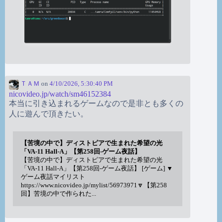
ＴＡＭ
on
4/10/2026, 5:30:40 PM
nicovideo.jp/watch/sm46152384
本当に引き込まれるゲームなので是非とも多くの
人に遊んで頂きたい。
【苦境の中で】ディストピアで生まれた希望の光
「VA-11 Hall-A」【第258回-ゲーム夜話】
【苦境の中で】ディストピアで生まれた希望の光
「VA-11 Hall-A」【第258回-ゲーム夜話】 [ゲーム] ▼
ゲーム夜話マイリスト
https://www.nicovideo.jp/mylist/56973971🔽【第258
回】苦境の中で作られた...