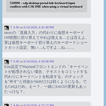
520990 – xdg-desktop-portal-kde keyboard input
conflicts with CJK IME when using a virtual keyboard
ＴＡＭ
on
6/16/2026, 4:43:49 PM
mozcの「直接入力」の代わりに仮想キーボード
Off状態に切り替えてやれば使える…とは言えよ。
実は仮想キーボード切り替えのキーボードショー
トカット設定、無い…んですよ…ね……。
ＴＡＭ
on
6/16/2026, 4:39:08 PM
fcitx設定でWaylandフロントエンドの「キーイベン
トが処理されない場合、テキストをコミットする
代わりにキーイベントを転送する」のチェック
を"外す"と何故かShiftだけは効くようになる。で
もCtrlはだめ。えー？、一緒にfcitx5の更新もあっ
たっけな？。
ＴＡＭ
on
6/16/2026, 4:35:27 PM