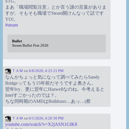
STG。
まあ「職場閲覧注意」とか言う謎の言葉がありま
すが、そもそも職場でSteam開けんなって話です
YO!。
#
steam
Bullet
Steam Bullet Fest 2026
ＴＡＭ
on
6/8/2026, 4:23:21 PM
なんかちょっと気になって調べてみたらSandy
Bridgeってもう15年前だそうですよ奥さん。
翌年Ivy、更に翌年にHaswellなのね。今考えると
Intelすごかったのでは？。
ちな同時期のAMDはBulldozer…あっ…(察
ＴＡＭ
on
6/1/2026, 4:20:50 PM
youtube.com/watch?v=X2jASN1GIK8