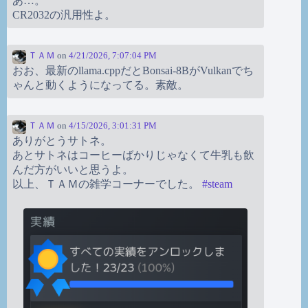
あ…。
CR2032の汎用性よ。
ＴＡＭ
on
4/21/2026, 7:07:04 PM
おお、最新のllama.cppだとBonsai-8BがVulkanでち
ゃんと動くようになってる。素敵。
ＴＡＭ
on
4/15/2026, 3:01:31 PM
ありがとうサトネ。
あとサトネはコーヒーばかりじゃなくて牛乳も飲
んだ方がいいと思うよ。
以上、ＴＡＭの雑学コーナーでした。
#
steam