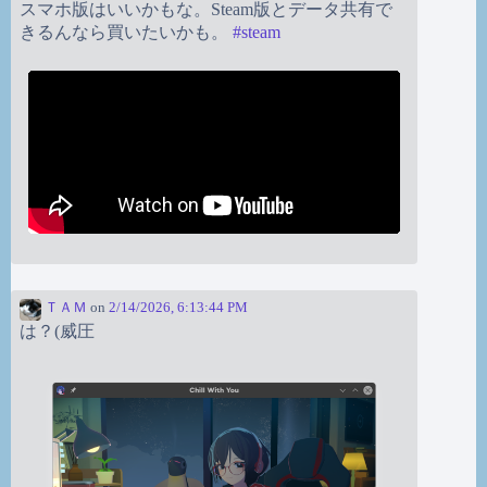
スマホ版はいいかもな。Steam版とデータ共有で
きるんなら買いたいかも。
#
steam
ＴＡＭ
on
2/14/2026, 6:13:44 PM
は？(威圧