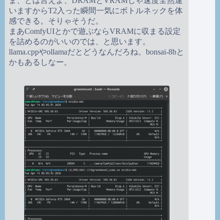
ま、とは言えよ、DRAMとVRAMじゃ速度全然違
いますからT2入った瞬間一気にボトルネックを体
感できる。そりゃそうだ。
まあComfyUIとかで遊ぶならVRAMに収まる設定
を詰めるのがいいのでは、と思います。
llama.cppやollamaだとどうなんだろね。bonsai-8bと
かもあるしなー。