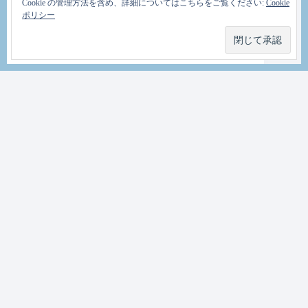
Cookie の管理方法を含め、詳細についてはこちらをご覧ください:
Cookie
ポリシー
友人にネトゲやろうよ！とか言われて、久々
にゲームに復帰しました。PSUと、あとMHF
はどうするか考え中です。
PSU復帰に関してはまあ、正直何もこれと言っ
て変わってないんだろなーと言う感じで実際
にイベミソちょっと回ってみたんだけど、ま
あ予想通りPS2切りで多少の変化はあったもの
のまあ変わってないなーと言う感じだったの
ですが、