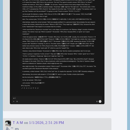
ＴＡＭ
on
1/1/2026, 2:51:26 PM
あこｍ。