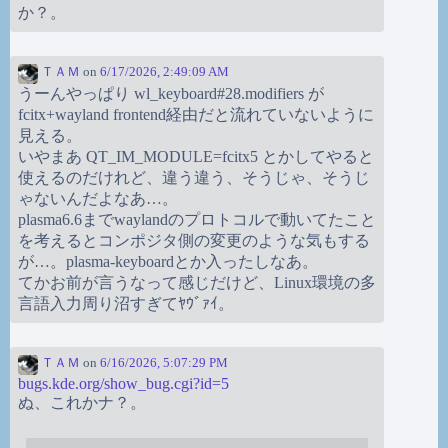
か？。
ＴＡＭ
on
6/17/2026, 2:49:09 AM
うーんやっぱり wl_keyboard#28.modifiers が
fcitx+wayland frontend経由だと流れていないように
見える。
いやまあ QT_IM_MODULE=fcitx5 とかしてやると
使えるのだけれど、違う違う、そうじゃ、そうじ
ゃないんだよなあ…。
plasma6.6までwaylandのプロトコルで動いてたこと
を考えるとコンポジタ側の変更のような気もする
が…。plasma-keyboardとか入ったしなあ。
てかお前が言うなって感じだけど、Linux環境の多
言語入力周り沼すぎてﾔｳﾞｧｲ。
ＴＡＭ
on
6/16/2026, 5:07:29 PM
bugs.kde.org/show_bug.cgi?id=5
ぬ、これかナ？。