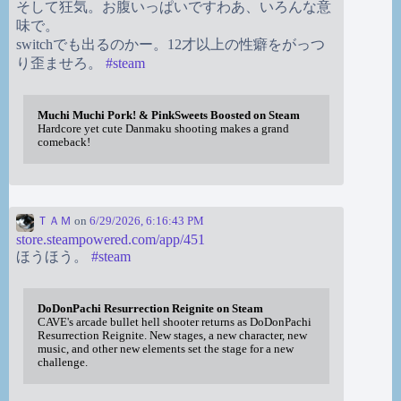
そして狂気。お腹いっぱいですわあ、いろんな意
味で。
switchでも出るのかー。12才以上の性癖をがっつ
り歪ませろ。
#
steam
Muchi Muchi Pork! & PinkSweets Boosted on Steam
Hardcore yet cute Danmaku shooting makes a grand
comeback!
ＴＡＭ
on
6/29/2026, 6:16:43 PM
store.steampowered.com/app/451
ほうほう。
#
steam
DoDonPachi Resurrection Reignite on Steam
CAVE's arcade bullet hell shooter returns as DoDonPachi
Resurrection Reignite. New stages, a new character, new
music, and other new elements set the stage for a new
challenge.