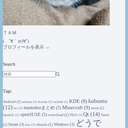
ＴＡＭ
( ´∀｀)σ)∀`)
プロフィールを表示 →
Search
結
果
Tags
な
し
kubuntu
KDE
(8)
Android
(2)
arduino
(1)
bcache
(1)
include
(1)
(12)
Minecraft
(9)
mastodonまとめ
(5)
neon
(2)
lxc
(1)
Qt
(14)
openSUSE
(5)
owncloud
(2)
Saori
OpenGL
(1)
PSO2
(1)
どうで
Steam
(3)
Windows
(3)
(2)
ubuntu
(2)
trac
(1)