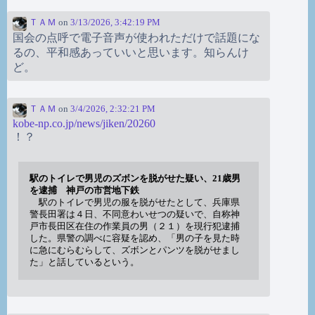
ＴＡＭ
on
3/13/2026, 3:42:19 PM
国会の点呼で電子音声が使われただけで話題にな
るの、平和感あっていいと思います。知らんけ
ど。
ＴＡＭ
on
3/4/2026, 2:32:21 PM
kobe-np.co.jp/news/jiken/20260
！？
駅のトイレで男児のズボンを脱がせた疑い、21歳男
を逮捕 神戸の市営地下鉄
駅のトイレで男児の服を脱がせたとして、兵庫県
警長田署は４日、不同意わいせつの疑いで、自称神
戸市長田区在住の作業員の男（２１）を現行犯逮捕
した。県警の調べに容疑を認め、「男の子を見た時
に急にむらむらして、ズボンとパンツを脱がせまし
た」と話しているという。