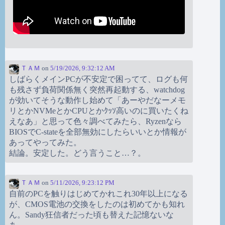
ＴＡＭ
on
5/19/2026, 9:32:12 AM
しばらくメインPCが不安定で困ってて、ログも何
も残さず負荷関係無く突然再起動する、watchdog
が効いてそうな動作し始めて「あーやだなーメモ
リとかNVMeとかCPUとかｸｯｿ高いのに買いたくね
えなあ」と思って色々調べてみたら、Ryzenなら
BIOSでC-stateを全部無効にしたらいいとか情報が
あってやってみた。
結論。安定した。どう言うこと…？。
ＴＡＭ
on
5/11/2026, 9:23:12 PM
自前のPCを触りはじめてかれこれ30年以上になる
が、CMOS電池の交換をしたのは初めてかも知れ
ん。Sandy狂信者だった頃も替えた記憶ないな