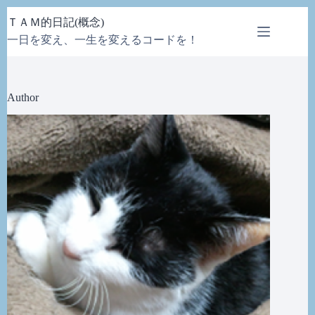
コ
ＴＡＭ的日記(概念)
ン
一日を変え、一生を変えるコードを！
テ
ン
ツ
へ
Author
ス
キ
ッ
プ