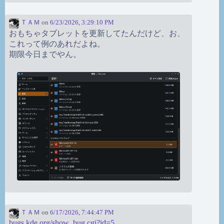
ＴＡＭ
on
6/23/2026, 3:29:10 PM
おもちゃタブレットを更新してたんだけど、お、
これって例のあれだよね。
期限今日までやん。
ＴＡＭ
on
6/17/2026, 7:44:47 PM
bugs.kde.org/show_bug.cgi?id=5