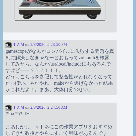
ＴＡＭ
on
2/3/2026, 5:23:50 PM
gamescopeがなんかコンパイルに失敗する問題を真
剣に解決しなきゃなーとおもってvulkan.hを検索
してみたら、なんか/usr/local/includeにもあるんで
すけどーー？？？！！！。
どうもこちらを参照して整合性がとれなくなって
たっぽい。やれやれ、makeから逃げなかった結果
がこれだよ！。まあ、大体自分のせい。
ＴＡＭ
on
2/3/2026, 2:24:50 AM
(*´ω`*)ﾌﾞﾋｰ
まあしかし、サトネにこの作業アプリをおすすめ
してきた教授とやらにすごく興味があるんです