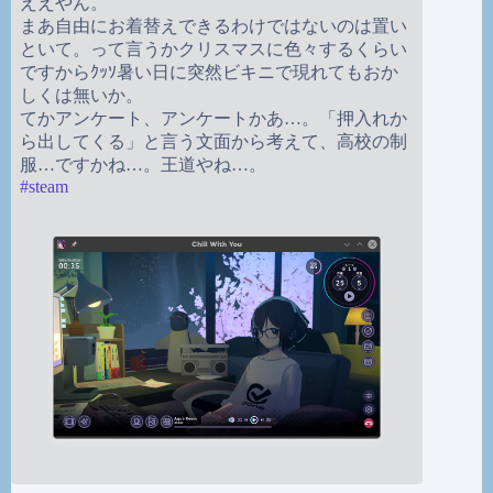
ええやん。
まあ自由にお着替えできるわけではないのは置い
といて。って言うかクリスマスに色々するくらい
ですからｸｯｿ暑い日に突然ビキニで現れてもおか
しくは無いか。
てかアンケート、アンケートかあ…。「押入れか
ら出してくる」と言う文面から考えて、高校の制
服…ですかね…。王道やね…。
#
steam