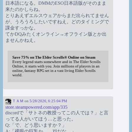
日本語になる。DMMのESO日本語版がそのまま
来たのかしらね。
とりあえずエルスウェアからまだ出られてません
が、うろうろしたいですねえ。どのタイミングで
課金すっかな。
てかDQみたくオンライン→オフライン版とか出
ませんかねえ。
Save 75% on The Elder Scrolls® Online on Steam
Every legend starts somewhere and in The Elder Scrolls
Online, it starts with you. Join millions of players in an
online, fantasy RPG set in a vast living Elder Scrolls
world.
ＴＡＭ
on
5/28/2026, 6:25:04 PM
store.steampowered.com/app/335
discordで「サトネの教授ってこの人では？」と言
ってる人がいてほう…と思った。
Q:「で、どう思いますか？」
A:「裸眼の巨乳か。…ｱﾘだな。」