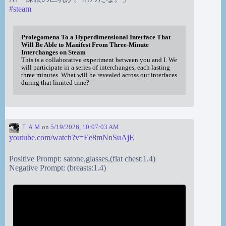
#
steam
Prolegomena To a Hyperdimensional Interface That
Will Be Able to Manifest From Three-Minute
Interchanges on Steam
This is a collaborative experiment between you and I. We
will participate in a series of interchanges, each lasting
three minutes. What will be revealed across our interfaces
during that limited time?
ＴＡＭ
on
5/19/2026, 10:07:03 AM
youtube.com/watch?v=Ee8mNnSuAjE
Positive Prompt: satone,glasses,(flat chest:1.4)
Negative Prompt: (breasts:1.4)