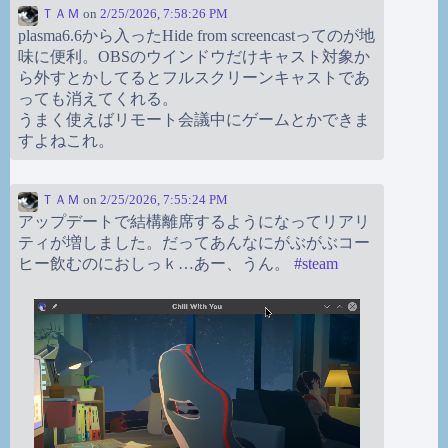
ＴＡＭ
on
2/25/2026, 7:58:26 PM
plasma6.6から入ったHide from screencastってのが地
味に便利。OBSのウインドウだけキャスト対象か
ら外すとかしてるとフルスクリーンキャストであ
っても消えてくれる。
うまく使えばリモート会議中にゲームとかできま
すよねこれ。
ＴＡＭ
on
2/25/2026, 7:55:24 PM
アップデートで結構離席するようになってリアリ
ティが増しました。だってあんなにがぶがぶコー
ヒー飲むのにおしっｋ…あー、うん。
#
steam