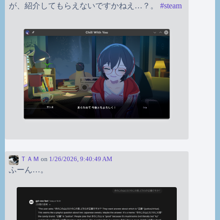
が、紹介してもらえないですかねえ…？。
#
steam
ＴＡＭ
on
1/26/2026, 9:40:49 AM
ふーん…。