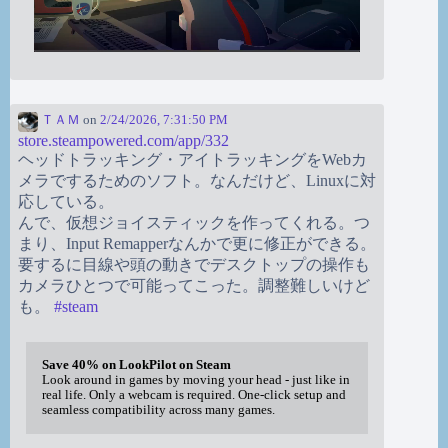
ＴＡＭ
on
2/24/2026, 7:31:50 PM
store.steampowered.com/app/332
ヘッドトラッキング・アイトラッキングをWebカ
メラでするためのソフト。なんだけど、Linuxに対
応している。
んで、仮想ジョイスティックを作ってくれる。つ
まり、Input Remapperなんかで更に修正ができる。
要するに目線や頭の動きでデスクトップの操作も
カメラひとつで可能ってこった。調整難しいけど
も。
#
steam
Save 40% on LookPilot on Steam
Look around in games by moving your head - just like in
real life. Only a webcam is required. One-click setup and
seamless compatibility across many games.