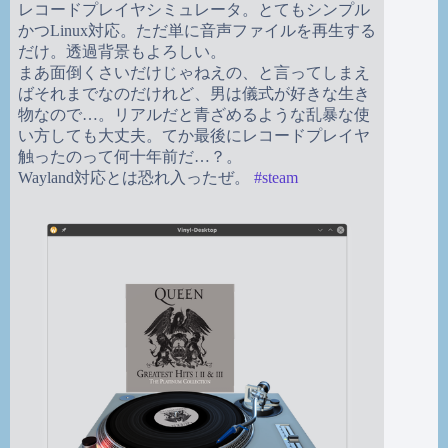
レコードプレイヤシミュレータ。とてもシンプル
かつLinux対応。ただ単に音声ファイルを再生する
だけ。透過背景もよろしい。
まあ面倒くさいだけじゃねえの、と言ってしまえ
ばそれまでなのだけれど、男は儀式が好きな生き
物なので…。リアルだと青ざめるような乱暴な使
い方しても大丈夫。てか最後にレコードプレイヤ
触ったのって何十年前だ…？。
Wayland対応とは恐れ入ったぜ。
#
steam