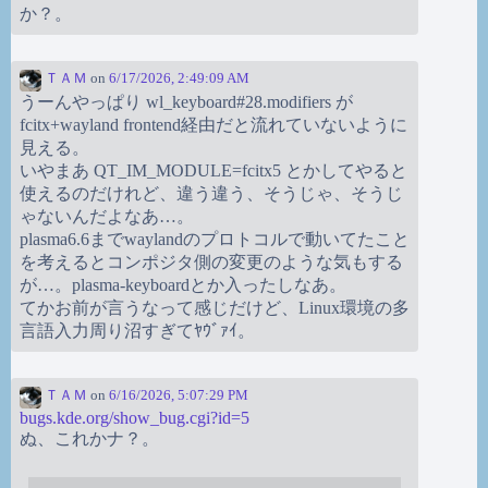
か？。
ＴＡＭ
on
6/17/2026, 2:49:09 AM
うーんやっぱり wl_keyboard#28.modifiers が
fcitx+wayland frontend経由だと流れていないように
見える。
いやまあ QT_IM_MODULE=fcitx5 とかしてやると
使えるのだけれど、違う違う、そうじゃ、そうじ
ゃないんだよなあ…。
plasma6.6までwaylandのプロトコルで動いてたこと
を考えるとコンポジタ側の変更のような気もする
が…。plasma-keyboardとか入ったしなあ。
てかお前が言うなって感じだけど、Linux環境の多
言語入力周り沼すぎてﾔｳﾞｧｲ。
ＴＡＭ
on
6/16/2026, 5:07:29 PM
bugs.kde.org/show_bug.cgi?id=5
ぬ、これかナ？。