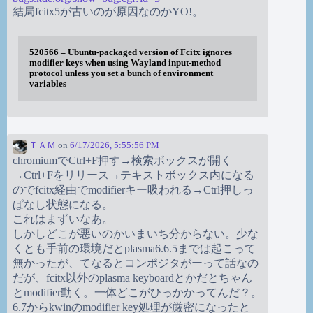
結局fcitx5が古いのが原因なのかYO!。
520566 – Ubuntu-packaged version of Fcitx ignores
modifier keys when using Wayland input-method
protocol unless you set a bunch of environment
variables
ＴＡＭ
on
6/17/2026, 5:55:56 PM
chromiumでCtrl+F押す→検索ボックスが開く
→Ctrl+Fをリリース→テキストボックス内になる
のでfcitx経由でmodifierキー吸われる→Ctrl押しっ
ぱなし状態になる。
これはまずいなあ。
しかしどこが悪いのかいまいち分からない。少な
くとも手前の環境だとplasma6.6.5までは起こって
無かったが、てなるとコンポジタがーって話なの
だが、fcitx以外のplasma keyboardとかだとちゃん
とmodifier動く。一体どこがひっかかってんだ？。
6.7からkwinのmodifier key処理が厳密になったと