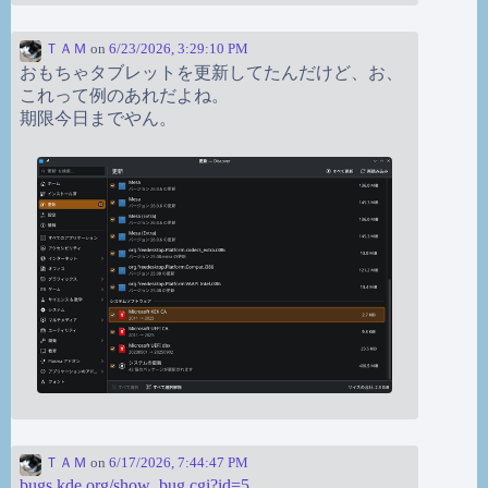
ＴＡＭ
on
6/23/2026, 3:29:10 PM
おもちゃタブレットを更新してたんだけど、お、
これって例のあれだよね。
期限今日までやん。
ＴＡＭ
on
6/17/2026, 7:44:47 PM
bugs.kde.org/show_bug.cgi?id=5