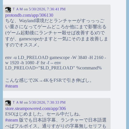
ＴＡＭ
on
5/30/2026, 7:36:41 PM
protondb.com/app/306130
ちな、Wayland環境だとランチャーがすっっっご
い重さになってゲームどころか他にまで影響出る
(ゲーム起動後にランチャー殺せば改善する)ので
すが、gamescopeかますと一気にそのまま改善しま
すのでオススメ。
env -u LD_PRELOAD gamescope -W 3840 -H 2160 -
w 1920 -h 1080 -F fsr -f -- env
LD_PRELOAD="$LD_PRELOAD" %command%
こんな感じで2K→4KをFSRで引き伸ばし。
#
steam
ＴＡＭ
on
5/30/2026, 7:30:33 PM
store.steampowered.com/app/306
ESOはじめました。セール中だしね。
#
steam
版でも日本語字幕、ランチャーで日本語選
べばフルボイス。通りすがりの字幕無しセリフも