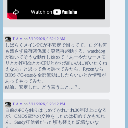
ＴＡＭ
on
5/19/2026, 9:32:12 AM
しばらくメインPCが不安定で困ってて、ログも何
も残さず負荷関係無く突然再起動する、watchdog
が効いてそうな動作し始めて「あーやだなーメモ
リとかNVMeとかCPUとかｸｯｿ高いのに買いたくね
えなあ」と思って色々調べてみたら、Ryzenなら
BIOSでC-stateを全部無効にしたらいいとか情報が
あってやってみた。
結論。安定した。どう言うこと…？。
ＴＡＭ
on
5/11/2026, 9:23:12 PM
自前のPCを触りはじめてかれこれ30年以上になる
が、CMOS電池の交換をしたのは初めてかも知れ
ん。Sandy狂信者だった頃も替えた記憶ないな