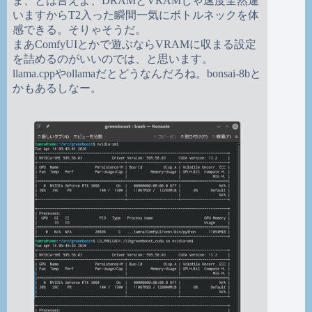
ま、とは言えよ、DRAMとVRAMじゃ速度全然違
いますからT2入った瞬間一気にボトルネックを体
感できる。そりゃそうだ。
まあComfyUIとかで遊ぶならVRAMに収まる設定
を詰めるのがいいのでは、と思います。
llama.cppやollamaだとどうなんだろね。bonsai-8bと
かもあるしなー。