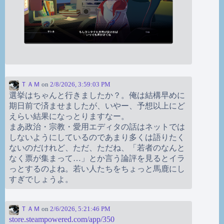
ＴＡＭ
on
2/8/2026, 3:59:03 PM
選挙はちゃんと行きましたか？。俺は結構早めに
期日前で済ませましたが、いやー、予想以上にど
えらい結果になっとりますなー。
まあ政治・宗教・愛用エディタの話はネットでは
しないようにしているのであまり多くは語りたく
ないのだけれど、ただ、ただね、「若者のなんと
なく票が集まって…」とか言う論評を見るとイラ
っとするのよね。若い人たちをちょっと馬鹿にし
すぎでしょうよ。
ＴＡＭ
on
2/6/2026, 5:21:46 PM
store.steampowered.com/app/350