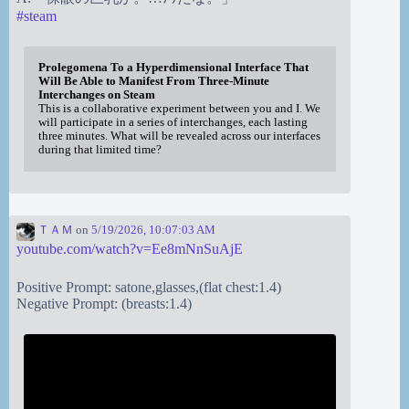
#
steam
Prolegomena To a Hyperdimensional Interface That
Will Be Able to Manifest From Three-Minute
Interchanges on Steam
This is a collaborative experiment between you and I. We
will participate in a series of interchanges, each lasting
three minutes. What will be revealed across our interfaces
during that limited time?
ＴＡＭ
on
5/19/2026, 10:07:03 AM
youtube.com/watch?v=Ee8mNnSuAjE
Positive Prompt: satone,glasses,(flat chest:1.4)
Negative Prompt: (breasts:1.4)