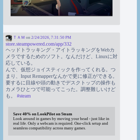
ＴＡＭ
on
2/24/2026, 7:31:50 PM
store.steampowered.com/app/332
ヘッドトラッキング・アイトラッキングをWebカ
メラでするためのソフト。なんだけど、Linuxに対
応している。
んで、仮想ジョイスティックを作ってくれる。つ
まり、Input Remapperなんかで更に修正ができる。
要するに目線や頭の動きでデスクトップの操作も
カメラひとつで可能ってこった。調整難しいけど
も。
#
steam
Save 40% on LookPilot on Steam
Look around in games by moving your head - just like in
real life. Only a webcam is required. One-click setup and
seamless compatibility across many games.