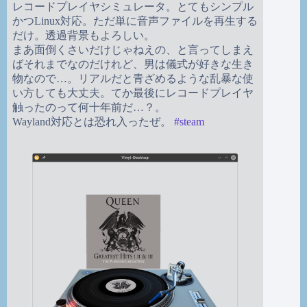
レコードプレイヤシミュレータ。とてもシンプル
かつLinux対応。ただ単に音声ファイルを再生する
だけ。透過背景もよろしい。
まあ面倒くさいだけじゃねえの、と言ってしまえ
ばそれまでなのだけれど、男は儀式が好きな生き
物なので…。リアルだと青ざめるような乱暴な使
い方しても大丈夫。てか最後にレコードプレイヤ
触ったのって何十年前だ…？。
Wayland対応とは恐れ入ったぜ。
#
steam