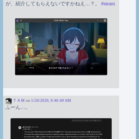
が、紹介してもらえないですかねえ…？。
#
steam
ＴＡＭ
on
1/26/2026, 9:40:49 AM
ふーん…。