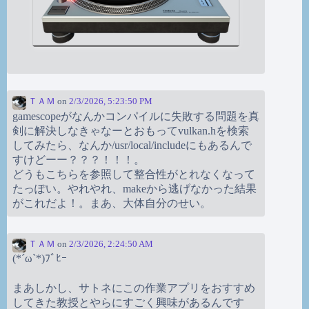
ＴＡＭ
on
2/3/2026, 5:23:50 PM
gamescopeがなんかコンパイルに失敗する問題を真
剣に解決しなきゃなーとおもってvulkan.hを検索
してみたら、なんか/usr/local/includeにもあるんで
すけどーー？？？！！！。
どうもこちらを参照して整合性がとれなくなって
たっぽい。やれやれ、makeから逃げなかった結果
がこれだよ！。まあ、大体自分のせい。
ＴＡＭ
on
2/3/2026, 2:24:50 AM
(*´ω`*)ﾌﾞﾋｰ
まあしかし、サトネにこの作業アプリをおすすめ
してきた教授とやらにすごく興味があるんです