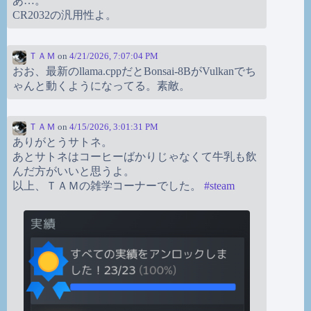
あ…。
CR2032の汎用性よ。
ＴＡＭ
on
4/21/2026, 7:07:04 PM
おお、最新のllama.cppだとBonsai-8BがVulkanでち
ゃんと動くようになってる。素敵。
ＴＡＭ
on
4/15/2026, 3:01:31 PM
ありがとうサトネ。
あとサトネはコーヒーばかりじゃなくて牛乳も飲
んだ方がいいと思うよ。
以上、ＴＡＭの雑学コーナーでした。
#
steam