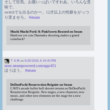
そして狂気。お腹いっぱいですわあ、いろんな意
味で。
switchでも出るのかー。12才以上の性癖をがっつ
り歪ませろ。
#
steam
Muchi Muchi Pork! & PinkSweets Boosted on Steam
Hardcore yet cute Danmaku shooting makes a grand
comeback!
ＴＡＭ
on
6/29/2026, 6:16:43 PM
store.steampowered.com/app/451
ほうほう。
#
steam
DoDonPachi Resurrection Reignite on Steam
CAVE's arcade bullet hell shooter returns as DoDonPachi
Resurrection Reignite. New stages, a new character, new
music, and other new elements set the stage for a new
challenge.