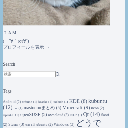
ＴＡＭ
( ´∀｀)σ)∀`)
プロフィールを表示 →
Search
結
果
Tags
な
し
kubuntu
KDE
(8)
Android
(2)
arduino
(1)
bcache
(1)
include
(1)
(12)
Minecraft
(9)
mastodonまとめ
(5)
neon
(2)
lxc
(1)
Qt
(14)
openSUSE
(5)
owncloud
(2)
Saori
OpenGL
(1)
PSO2
(1)
どうで
Steam
(3)
Windows
(3)
(2)
ubuntu
(2)
trac
(1)