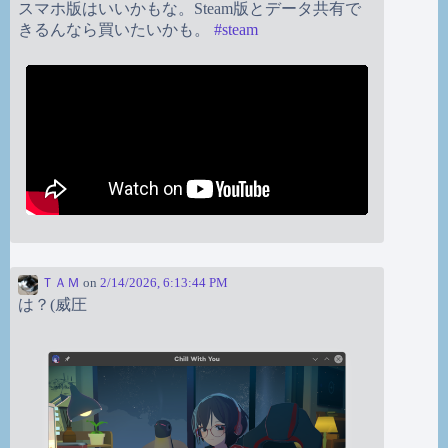
スマホ版はいいかもな。Steam版とデータ共有で
きるんなら買いたいかも。
#
steam
ＴＡＭ
on
2/14/2026, 6:13:44 PM
は？(威圧