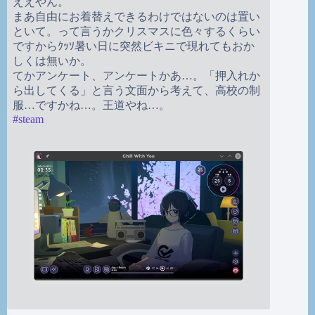
ええやん。
まあ自由にお着替えできるわけではないのは置い
といて。って言うかクリスマスに色々するくらい
ですからｸｯｿ暑い日に突然ビキニで現れてもおか
しくは無いか。
てかアンケート、アンケートかあ…。「押入れか
ら出してくる」と言う文面から考えて、高校の制
服…ですかね…。王道やね…。
#
steam