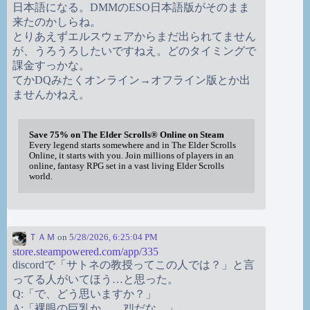
日本語になる。DMMのESO日本語版がそのまま
来たのかしらね。
とりあえずエルスウェアからまだ出られてません
が、うろうろしたいですねえ。どのタイミングで
課金すっかな。
てかDQみたくオンライン→オフライン版とか出
ませんかねえ。
Save 75% on The Elder Scrolls® Online on Steam
Every legend starts somewhere and in The Elder Scrolls
Online, it starts with you. Join millions of players in an
online, fantasy RPG set in a vast living Elder Scrolls
world.
ＴＡＭ
on
5/28/2026, 6:25:04 PM
store.steampowered.com/app/335
discordで「サトネの教授ってこの人では？」と言
ってる人がいてほう…と思った。
Q:「で、どう思いますか？」
A:「裸眼の巨乳か。…ｱﾘだな。」