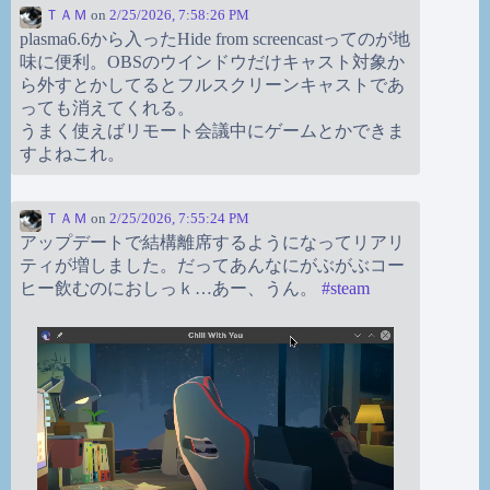
ＴＡＭ
on
2/25/2026, 7:58:26 PM
plasma6.6から入ったHide from screencastってのが地
味に便利。OBSのウインドウだけキャスト対象か
ら外すとかしてるとフルスクリーンキャストであ
っても消えてくれる。
うまく使えばリモート会議中にゲームとかできま
すよねこれ。
ＴＡＭ
on
2/25/2026, 7:55:24 PM
アップデートで結構離席するようになってリアリ
ティが増しました。だってあんなにがぶがぶコー
ヒー飲むのにおしっｋ…あー、うん。
#
steam