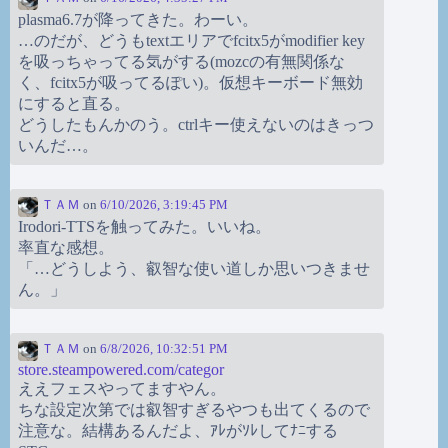
plasma6.7が降ってきた。わーい。
…のだが、どうもtextエリアでfcitx5がmodifier key
を吸っちゃってる気がする(mozcの有無関係な
く、fcitx5が吸ってるぽい)。仮想キーボード無効
にすると直る。
どうしたもんかのう。ctrlキー使えないのはきっつ
いんだ…。
ＴＡＭ
on
6/10/2026, 3:19:45 PM
Irodori-TTSを触ってみた。いいね。
率直な感想。
「…どうしよう、叡智な使い道しか思いつきませ
ん。」
ＴＡＭ
on
6/8/2026, 10:32:51 PM
store.steampowered.com/categor
ええフェスやってますやん。
ちな設定次第では叡智すぎるやつも出てくるので
注意な。結構あるんだよ、ｱﾚがｿﾚしてﾅﾆする