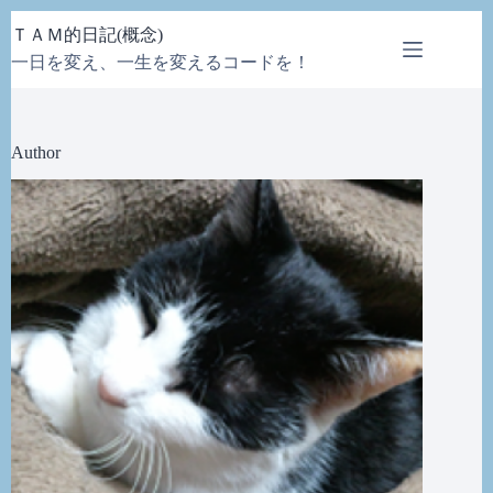
コ
ＴＡＭ的日記(概念)
ン
一日を変え、一生を変えるコードを！
テ
ン
ツ
へ
Author
ス
キ
ッ
プ