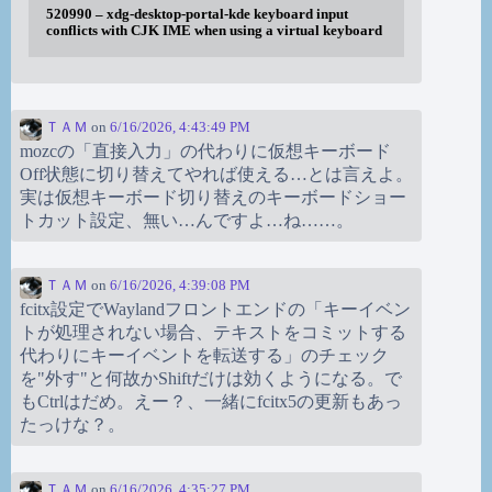
520990 – xdg-desktop-portal-kde keyboard input
conflicts with CJK IME when using a virtual keyboard
ＴＡＭ
on
6/16/2026, 4:43:49 PM
mozcの「直接入力」の代わりに仮想キーボード
Off状態に切り替えてやれば使える…とは言えよ。
実は仮想キーボード切り替えのキーボードショー
トカット設定、無い…んですよ…ね……。
ＴＡＭ
on
6/16/2026, 4:39:08 PM
fcitx設定でWaylandフロントエンドの「キーイベン
トが処理されない場合、テキストをコミットする
代わりにキーイベントを転送する」のチェック
を"外す"と何故かShiftだけは効くようになる。で
もCtrlはだめ。えー？、一緒にfcitx5の更新もあっ
たっけな？。
ＴＡＭ
on
6/16/2026, 4:35:27 PM