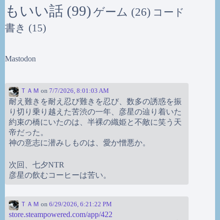
もいい話
(99)
ゲーム
(26)
コード
書き
(15)
Mastodon
ＴＡＭ
on
7/7/2026, 8:01:03 AM
耐え難きを耐え忍び難きを忍び、数多の誘惑を振
り切り乗り越えた苦渋の一年、彦星の辿り着いた
約束の橋にいたのは、半裸の織姫と不敵に笑う天
帝だった。
神の意志に潜みしものは、愛か憎悪か。
次回、七夕NTR
彦星の飲むコーヒーは苦い。
ＴＡＭ
on
6/29/2026, 6:21:22 PM
store.steampowered.com/app/422