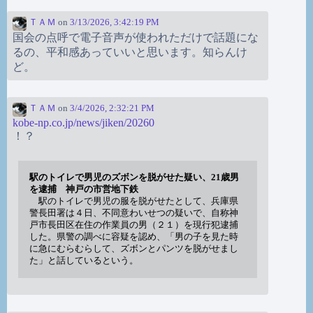
ＴＡＭ
on
3/13/2026, 3:42:19 PM
国会の点呼で電子音声が使われただけで話題にな
るの、平和感あっていいと思います。知らんけ
ど。
ＴＡＭ
on
3/4/2026, 2:32:21 PM
kobe-np.co.jp/news/jiken/20260
！？
駅のトイレで男児のズボンを脱がせた疑い、21歳男
を逮捕 神戸の市営地下鉄
駅のトイレで男児の服を脱がせたとして、兵庫県
警長田署は４日、不同意わいせつの疑いで、自称神
戸市長田区在住の作業員の男（２１）を現行犯逮捕
した。県警の調べに容疑を認め、「男の子を見た時
に急にむらむらして、ズボンとパンツを脱がせまし
た」と話しているという。