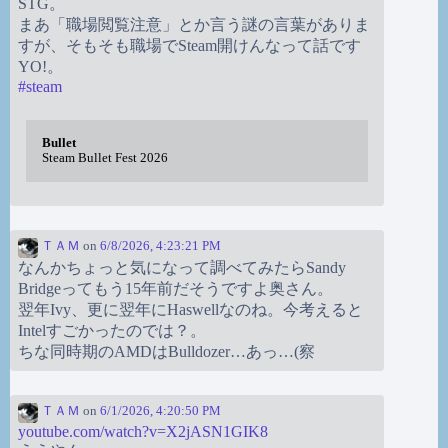
STG。
まあ「職場閲覧注意」とか言う謎の言葉がありま
すが、そもそも職場でSteam開けんなって話です
YO!。
#
steam
Bullet
Steam Bullet Fest 2026
ＴＡＭ
on
6/8/2026, 4:23:21 PM
なんかちょっと気になって調べてみたらSandy
Bridgeってもう15年前だそうですよ奥さん。
翌年Ivy、更に翌年にHaswellなのね。今考えると
Intelすごかったのでは？。
ちな同時期のAMDはBulldozer…あっ…(察
ＴＡＭ
on
6/1/2026, 4:20:50 PM
youtube.com/watch?v=X2jASN1GIK8