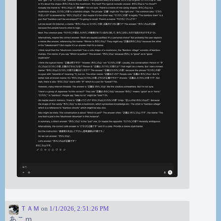
ＴＡＭ
on
1/1/2026, 2:51:26 PM
あこｍ。