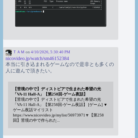
ＴＡＭ
on
4/10/2026, 5:30:40 PM
nicovideo.jp/watch/sm46152384
本当に引き込まれるゲームなので是非とも多くの
人に遊んで頂きたい。
【苦境の中で】ディストピアで生まれた希望の光
「VA-11 Hall-A」【第258回-ゲーム夜話】
【苦境の中で】ディストピアで生まれた希望の光
「VA-11 Hall-A」【第258回-ゲーム夜話】 [ゲーム] ▼
ゲーム夜話マイリスト
https://www.nicovideo.jp/mylist/56973971🔽【第258
回】苦境の中で作られた...