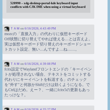
520990 – xdg-desktop-portal-kde keyboard input
conflicts with CJK IME when using a virtual keyboard
ＴＡＭ
on
6/16/2026, 4:43:49 PM
mozcの「直接入力」の代わりに仮想キーボード
Off状態に切り替えてやれば使える…とは言えよ。
実は仮想キーボード切り替えのキーボードショー
トカット設定、無い…んですよ…ね……。
ＴＡＭ
on
6/16/2026, 4:39:08 PM
fcitx設定でWaylandフロントエンドの「キーイベン
トが処理されない場合、テキストをコミットする
代わりにキーイベントを転送する」のチェック
を"外す"と何故かShiftだけは効くようになる。で
もCtrlはだめ。えー？、一緒にfcitx5の更新もあっ
たっけな？。
ＴＡＭ
on
6/16/2026, 4:35:27 PM