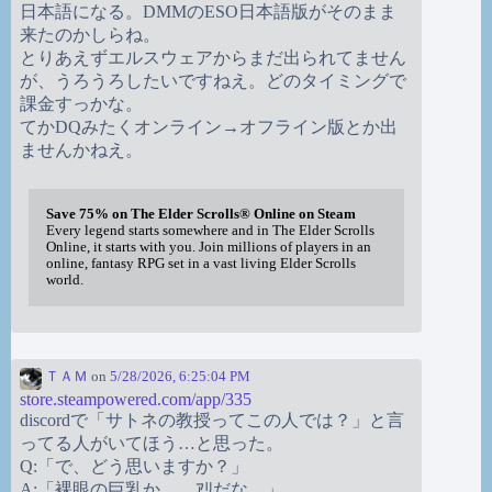
日本語になる。DMMのESO日本語版がそのまま
来たのかしらね。
とりあえずエルスウェアからまだ出られてません
が、うろうろしたいですねえ。どのタイミングで
課金すっかな。
てかDQみたくオンライン→オフライン版とか出
ませんかねえ。
Save 75% on The Elder Scrolls® Online on Steam
Every legend starts somewhere and in The Elder Scrolls
Online, it starts with you. Join millions of players in an
online, fantasy RPG set in a vast living Elder Scrolls
world.
ＴＡＭ
on
5/28/2026, 6:25:04 PM
store.steampowered.com/app/335
discordで「サトネの教授ってこの人では？」と言
ってる人がいてほう…と思った。
Q:「で、どう思いますか？」
A:「裸眼の巨乳か。…ｱﾘだな。」