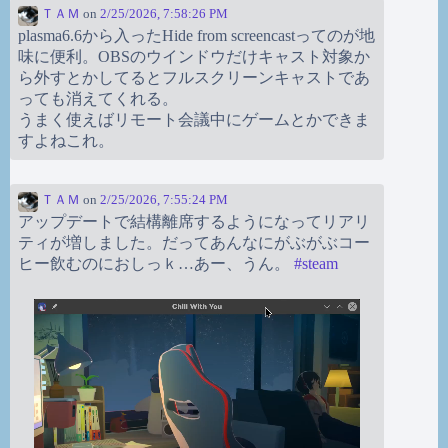
ＴＡＭ
on
2/25/2026, 7:58:26 PM
plasma6.6から入ったHide from screencastってのが地
味に便利。OBSのウインドウだけキャスト対象か
ら外すとかしてるとフルスクリーンキャストであ
っても消えてくれる。
うまく使えばリモート会議中にゲームとかできま
すよねこれ。
ＴＡＭ
on
2/25/2026, 7:55:24 PM
アップデートで結構離席するようになってリアリ
ティが増しました。だってあんなにがぶがぶコー
ヒー飲むのにおしっｋ…あー、うん。
#
steam