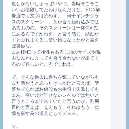
度しかないしょっぱいやつ。当時そこそこ
いいお値段してたわけなんだけど、VGA解
像度でも文字は読めず、「何十インチクラ
スのスクリーン！」とか言う触れ込みでは
あるものの、そのスクリーンは一体何m先
にあるんですかねえ、と言う感じ。頭動か
すとぶれまくるし使い物になったかと言え
ば微妙な。
まあHMDって相性もあるし頭のサイズや視
力なんかによっても合う合わないが出てく
るので難しいところですねえ。
で、そんな過去に過ちを犯していながらも
また買おうと思ったきっかけと言えば、型
落ちであればお値段もお手頃で失敗しても
まあ、痛いけど許せないレベルでは無いと
言うところまで来ていたと言うのが。利用
目的と言えば、ええもう、それはもう、劣
情を催す為の道具としてデスヨ。
で。