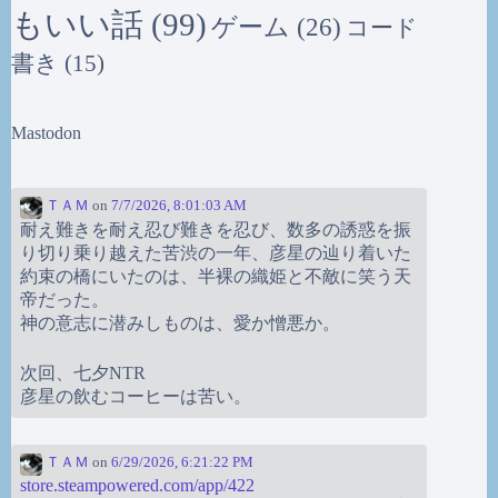
もいい話
(99)
ゲーム
(26)
コード
書き
(15)
Mastodon
ＴＡＭ
on
7/7/2026, 8:01:03 AM
耐え難きを耐え忍び難きを忍び、数多の誘惑を振
り切り乗り越えた苦渋の一年、彦星の辿り着いた
約束の橋にいたのは、半裸の織姫と不敵に笑う天
帝だった。
神の意志に潜みしものは、愛か憎悪か。
次回、七夕NTR
彦星の飲むコーヒーは苦い。
ＴＡＭ
on
6/29/2026, 6:21:22 PM
store.steampowered.com/app/422