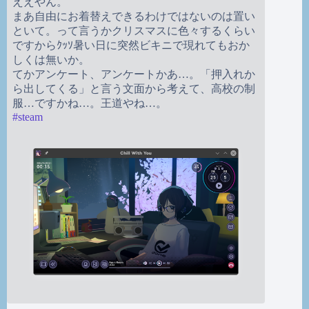
ええやん。
まあ自由にお着替えできるわけではないのは置い
といて。って言うかクリスマスに色々するくらい
ですからｸｯｿ暑い日に突然ビキニで現れてもおか
しくは無いか。
てかアンケート、アンケートかあ…。「押入れか
ら出してくる」と言う文面から考えて、高校の制
服…ですかね…。王道やね…。
#
steam