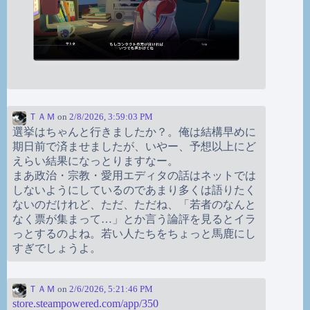
ＴＡＭ
on
2/8/2026, 3:59:03 PM
選挙はちゃんと行きましたか？。俺は結構早めに
期日前で済ませましたが、いやー、予想以上にど
えらい結果になっとりますなー。
まあ政治・宗教・愛用エディタの話はネットでは
しないようにしているのであまり多くは語りたく
ないのだけれど、ただ、ただね、「若者のなんと
なく票が集まって…」とか言う論評を見るとイラ
っとするのよね。若い人たちをちょっと馬鹿にし
すぎでしょうよ。
ＴＡＭ
on
2/6/2026, 5:21:46 PM
store.steampowered.com/app/350