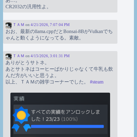
あ…。
CR2032の汎用性よ。
ＴＡＭ
on
4/21/2026, 7:07:04 PM
おお、最新のllama.cppだとBonsai-8BがVulkanでち
ゃんと動くようになってる。素敵。
ＴＡＭ
on
4/15/2026, 3:01:31 PM
ありがとうサトネ。
あとサトネはコーヒーばかりじゃなくて牛乳も飲
んだ方がいいと思うよ。
以上、ＴＡＭの雑学コーナーでした。
#
steam