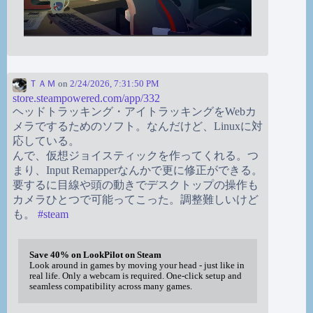
ＴＡＭ
on
2/24/2026, 7:31:50 PM
store.steampowered.com/app/332
ヘッドトラッキング・アイトラッキングをWebカ
メラでするためのソフト。なんだけど、Linuxに対
応している。
んで、仮想ジョイスティックを作ってくれる。つ
まり、Input Remapperなんかで更に修正ができる。
要するに目線や頭の動きでデスクトップの操作も
カメラひとつで可能ってこった。調整難しいけど
も。
#
steam
Save 40% on LookPilot on Steam
Look around in games by moving your head - just like in
real life. Only a webcam is required. One-click setup and
seamless compatibility across many games.