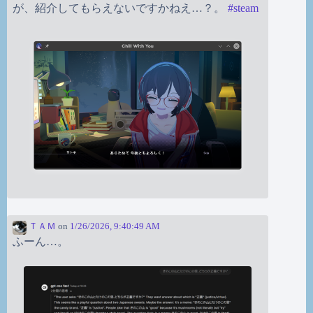
が、紹介してもらえないですかねえ…？。
#
steam
ＴＡＭ
on
1/26/2026, 9:40:49 AM
ふーん…。