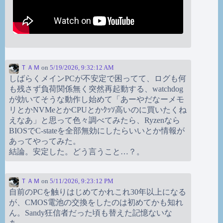
ＴＡＭ
on
5/19/2026, 9:32:12 AM
しばらくメインPCが不安定で困ってて、ログも何
も残さず負荷関係無く突然再起動する、watchdog
が効いてそうな動作し始めて「あーやだなーメモ
リとかNVMeとかCPUとかｸｯｿ高いのに買いたくね
えなあ」と思って色々調べてみたら、Ryzenなら
BIOSでC-stateを全部無効にしたらいいとか情報が
あってやってみた。
結論。安定した。どう言うこと…？。
ＴＡＭ
on
5/11/2026, 9:23:12 PM
自前のPCを触りはじめてかれこれ30年以上になる
が、CMOS電池の交換をしたのは初めてかも知れ
ん。Sandy狂信者だった頃も替えた記憶ないな