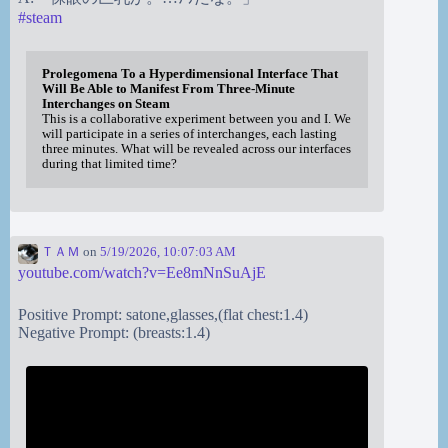
#
steam
Prolegomena To a Hyperdimensional Interface That
Will Be Able to Manifest From Three-Minute
Interchanges on Steam
This is a collaborative experiment between you and I. We
will participate in a series of interchanges, each lasting
three minutes. What will be revealed across our interfaces
during that limited time?
ＴＡＭ
on
5/19/2026, 10:07:03 AM
youtube.com/watch?v=Ee8mNnSuAjE
Positive Prompt: satone,glasses,(flat chest:1.4)
Negative Prompt: (breasts:1.4)