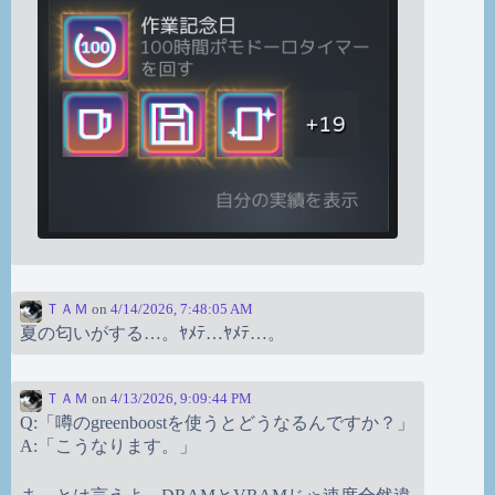
ＴＡＭ
on
4/14/2026, 7:48:05 AM
夏の匂いがする…。ﾔﾒﾃ…ﾔﾒﾃ…。
ＴＡＭ
on
4/13/2026, 9:09:44 PM
Q:「噂のgreenboostを使うとどうなるんですか？」
A:「こうなります。」