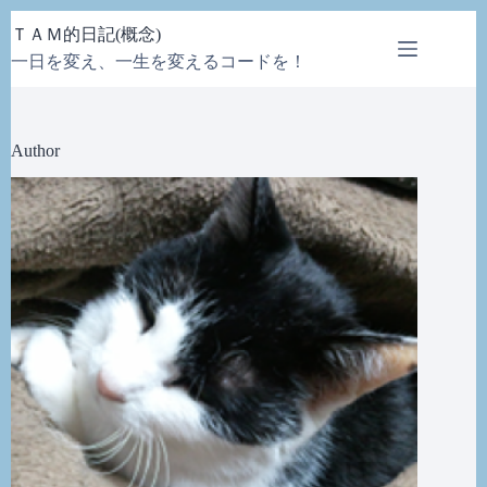
コ
ＴＡＭ的日記(概念)
ン
一日を変え、一生を変えるコードを！
テ
ン
ツ
へ
Author
ス
キ
ッ
プ