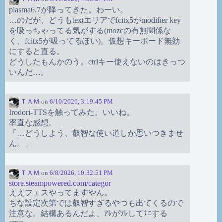
plasma6.7が降ってきた。わーい。
…のだが、どうもtextエリアでfcitx5がmodifier key
を吸っちゃってる気がする(mozcの有無関係な
く、fcitx5が吸ってるぽい)。仮想キーボード無効
にすると直る。
どうしたもんかのう。ctrlキー使えないのはきっつ
いんだ…。
ＴＡＭ
on
6/10/2026, 3:19:45 PM
Irodori-TTSを触ってみた。いいね。
率直な感想。
「…どうしよう、叡智な使い道しか思いつきませ
ん。」
ＴＡＭ
on
6/8/2026, 10:32:51 PM
store.steampowered.com/categor
ええフェスやってますやん。
ちな設定次第では叡智すぎるやつも出てくるので
注意な。結構あるんだよ、ｱﾚがｿﾚしてﾅﾆする