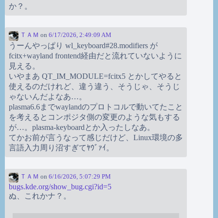
か？。
ＴＡＭ
on
6/17/2026, 2:49:09 AM
うーんやっぱり wl_keyboard#28.modifiers が
fcitx+wayland frontend経由だと流れていないように
見える。
いやまあ QT_IM_MODULE=fcitx5 とかしてやると
使えるのだけれど、違う違う、そうじゃ、そうじ
ゃないんだよなあ…。
plasma6.6までwaylandのプロトコルで動いてたこと
を考えるとコンポジタ側の変更のような気もする
が…。plasma-keyboardとか入ったしなあ。
てかお前が言うなって感じだけど、Linux環境の多
言語入力周り沼すぎてﾔｳﾞｧｲ。
ＴＡＭ
on
6/16/2026, 5:07:29 PM
bugs.kde.org/show_bug.cgi?id=5
ぬ、これかナ？。