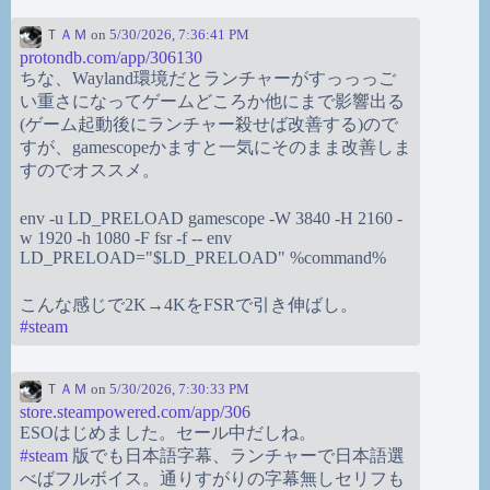
ＴＡＭ
on
5/30/2026, 7:36:41 PM
protondb.com/app/306130
ちな、Wayland環境だとランチャーがすっっっご
い重さになってゲームどころか他にまで影響出る
(ゲーム起動後にランチャー殺せば改善する)ので
すが、gamescopeかますと一気にそのまま改善しま
すのでオススメ。
env -u LD_PRELOAD gamescope -W 3840 -H 2160 -
w 1920 -h 1080 -F fsr -f -- env
LD_PRELOAD="$LD_PRELOAD" %command%
こんな感じで2K→4KをFSRで引き伸ばし。
#
steam
ＴＡＭ
on
5/30/2026, 7:30:33 PM
store.steampowered.com/app/306
ESOはじめました。セール中だしね。
#
steam
版でも日本語字幕、ランチャーで日本語選
べばフルボイス。通りすがりの字幕無しセリフも