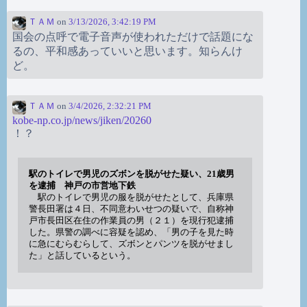
ＴＡＭ
on
3/13/2026, 3:42:19 PM
国会の点呼で電子音声が使われただけで話題にな
るの、平和感あっていいと思います。知らんけ
ど。
ＴＡＭ
on
3/4/2026, 2:32:21 PM
kobe-np.co.jp/news/jiken/20260
！？
駅のトイレで男児のズボンを脱がせた疑い、21歳男
を逮捕 神戸の市営地下鉄
駅のトイレで男児の服を脱がせたとして、兵庫県
警長田署は４日、不同意わいせつの疑いで、自称神
戸市長田区在住の作業員の男（２１）を現行犯逮捕
した。県警の調べに容疑を認め、「男の子を見た時
に急にむらむらして、ズボンとパンツを脱がせまし
た」と話しているという。