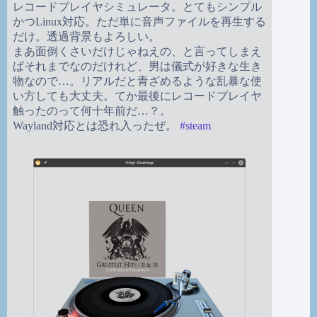
レコードプレイヤシミュレータ。とてもシンプル
かつLinux対応。ただ単に音声ファイルを再生する
だけ。透過背景もよろしい。
まあ面倒くさいだけじゃねえの、と言ってしまえ
ばそれまでなのだけれど、男は儀式が好きな生き
物なので…。リアルだと青ざめるような乱暴な使
い方しても大丈夫。てか最後にレコードプレイヤ
触ったのって何十年前だ…？。
Wayland対応とは恐れ入ったぜ。
#
steam