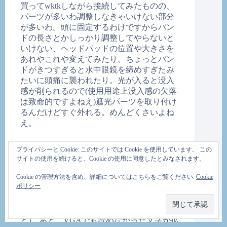
買ってwktkしながら接続してみたものの、
パーツが多いわ調整しなきゃいけない部分
が多いわ。頭に固定するわけですからバン
ドの長さとかしっかり調整してやらないと
いけない、ヘッドパッドの位置や大きさを
あれやこれや変えてみたり、ちょっとバン
ドがきつすぎると水中眼鏡を締めすぎたみ
たいに頭痛に襲われたり。光が入ると没入
感が削られるので(使用用途上没入感の欠落
は致命的ですよねえ)遮光パーツを取り付け
るんだけどすぐ外れる。めんどくさいよね
え。
しかしだ。面倒くさいのはそうなんだけ
プライバシーと Cookie: このサイトでは Cookie を使用しています。 この
ど、しっかり決まると古いHMDとは比べ物
サイトの使用を続けると、Cookie の使用に同意したとみなされます。
にならない世界でした。そうねえ。21イン
チワイドモニタを50cmくらい手前で見てる
Cookie の管理方法を含め、詳細についてはこちらをご覧ください:
Cookie
ポリシー
感じかなあ。普段俺は21インチを２枚、1m
くらい離れて使っているので普段よりも広
い(とは言え普段は２枚だからあれなんだけ
ど)。あと、VGAでも読めなかった文字が拡