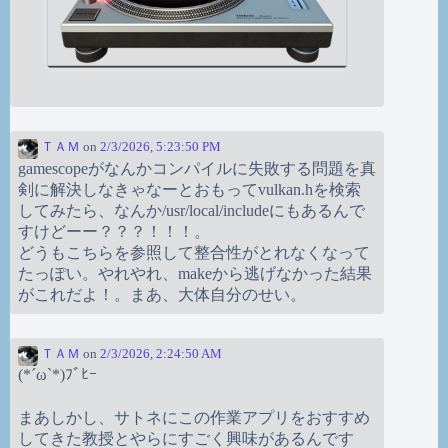
ＴＡＭ
on
2/3/2026, 5:23:50 PM
gamescopeがなんかコンパイルに失敗する問題を真
剣に解決しなきゃなーとおもってvulkan.hを検索
してみたら、なんか/usr/local/includeにもあるんで
すけどーー？？？！！！。
どうもこちらを参照して整合性がとれなくなって
たっぽい。やれやれ、makeから逃げなかった結果
がこれだよ！。まあ、大体自分のせい。
ＴＡＭ
on
2/3/2026, 2:24:50 AM
(*´ω`*)ﾌﾞﾋｰ
まあしかし、サトネにこの作業アプリをおすすめ
してきた教授とやらにすごく興味があるんです