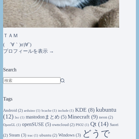
ＴＡＭ
( ´∀｀)σ)∀`)
プロフィールを表示 →
Search
結
果
Tags
な
し
kubuntu
KDE
(8)
Android
(2)
arduino
(1)
bcache
(1)
include
(1)
(12)
Minecraft
(9)
mastodonまとめ
(5)
neon
(2)
lxc
(1)
Qt
(14)
openSUSE
(5)
owncloud
(2)
Saori
OpenGL
(1)
PSO2
(1)
どうで
Steam
(3)
Windows
(3)
(2)
ubuntu
(2)
trac
(1)