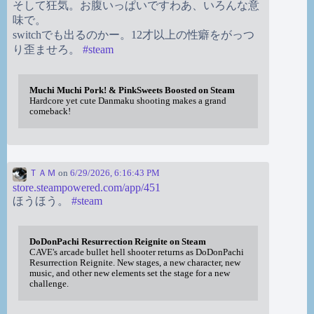
そして狂気。お腹いっぱいですわあ、いろんな意
味で。
switchでも出るのかー。12才以上の性癖をがっつ
り歪ませろ。
#
steam
Muchi Muchi Pork! & PinkSweets Boosted on Steam
Hardcore yet cute Danmaku shooting makes a grand
comeback!
ＴＡＭ
on
6/29/2026, 6:16:43 PM
store.steampowered.com/app/451
ほうほう。
#
steam
DoDonPachi Resurrection Reignite on Steam
CAVE's arcade bullet hell shooter returns as DoDonPachi
Resurrection Reignite. New stages, a new character, new
music, and other new elements set the stage for a new
challenge.