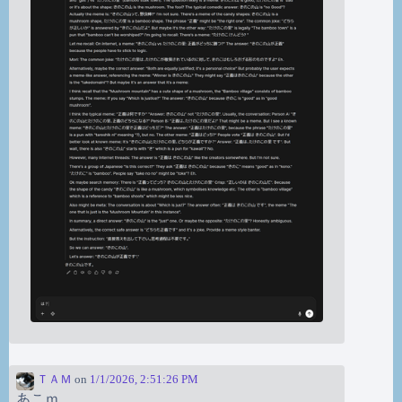
ＴＡＭ
on
1/1/2026, 2:51:26 PM
あこｍ。