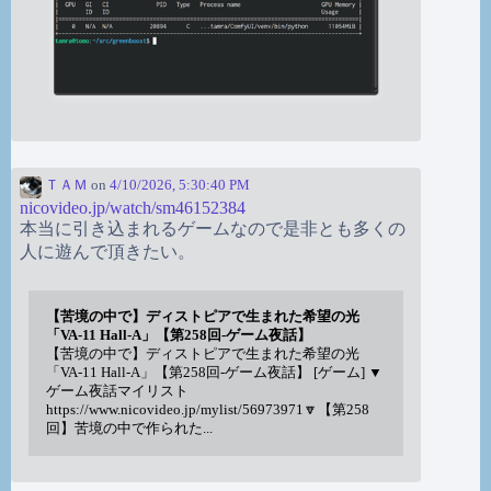
ＴＡＭ
on
4/10/2026, 5:30:40 PM
nicovideo.jp/watch/sm46152384
本当に引き込まれるゲームなので是非とも多くの
人に遊んで頂きたい。
【苦境の中で】ディストピアで生まれた希望の光
「VA-11 Hall-A」【第258回-ゲーム夜話】
【苦境の中で】ディストピアで生まれた希望の光
「VA-11 Hall-A」【第258回-ゲーム夜話】 [ゲーム] ▼
ゲーム夜話マイリスト
https://www.nicovideo.jp/mylist/56973971🔽【第258
回】苦境の中で作られた...