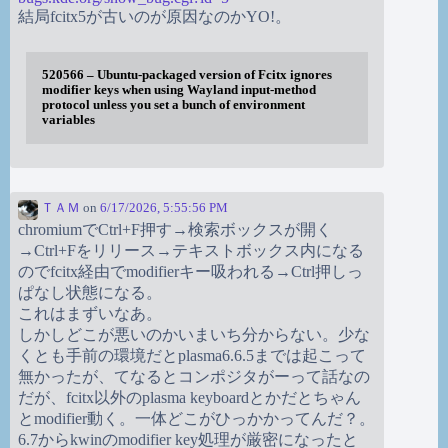
結局fcitx5が古いのが原因なのかYO!。
520566 – Ubuntu-packaged version of Fcitx ignores
modifier keys when using Wayland input-method
protocol unless you set a bunch of environment
variables
ＴＡＭ
on
6/17/2026, 5:55:56 PM
chromiumでCtrl+F押す→検索ボックスが開く
→Ctrl+Fをリリース→テキストボックス内になる
のでfcitx経由でmodifierキー吸われる→Ctrl押しっ
ぱなし状態になる。
これはまずいなあ。
しかしどこが悪いのかいまいち分からない。少な
くとも手前の環境だとplasma6.6.5までは起こって
無かったが、てなるとコンポジタがーって話なの
だが、fcitx以外のplasma keyboardとかだとちゃん
とmodifier動く。一体どこがひっかかってんだ？。
6.7からkwinのmodifier key処理が厳密になったと