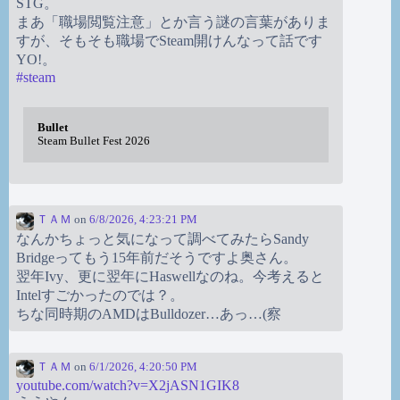
STG。
まあ「職場閲覧注意」とか言う謎の言葉がありま
すが、そもそも職場でSteam開けんなって話です
YO!。
#
steam
Bullet
Steam Bullet Fest 2026
ＴＡＭ
on
6/8/2026, 4:23:21 PM
なんかちょっと気になって調べてみたらSandy
Bridgeってもう15年前だそうですよ奥さん。
翌年Ivy、更に翌年にHaswellなのね。今考えると
Intelすごかったのでは？。
ちな同時期のAMDはBulldozer…あっ…(察
ＴＡＭ
on
6/1/2026, 4:20:50 PM
youtube.com/watch?v=X2jASN1GIK8