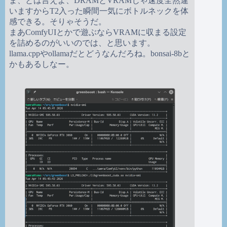
ま、とは言えよ、DRAMとVRAMじゃ速度全然違
いますからT2入った瞬間一気にボトルネックを体
感できる。そりゃそうだ。
まあComfyUIとかで遊ぶならVRAMに収まる設定
を詰めるのがいいのでは、と思います。
llama.cppやollamaだとどうなんだろね。bonsai-8bと
かもあるしなー。