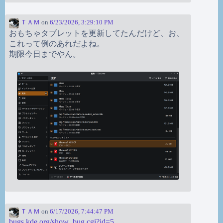
ＴＡＭ
on
6/23/2026, 3:29:10 PM
おもちゃタブレットを更新してたんだけど、お、
これって例のあれだよね。
期限今日までやん。
ＴＡＭ
on
6/17/2026, 7:44:47 PM
bugs.kde.org/show_bug.cgi?id=5