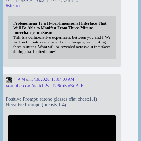
#
steam
Prolegomena To a Hyperdimensional Interface That
Will Be Able to Manifest From Three-Minute
Interchanges on Steam
This is a collaborative experiment between you and I. We
will participate in a series of interchanges, each lasting
three minutes. What will be revealed across our interfaces
during that limited time?
ＴＡＭ
on
5/19/2026, 10:07:03 AM
youtube.com/watch?v=Ee8mNnSuAjE
Positive Prompt: satone,glasses,(flat chest:1.4)
Negative Prompt: (breasts:1.4)