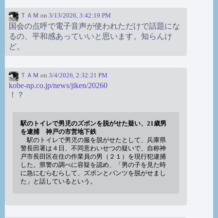
ＴＡＭ
on
3/13/2026, 3:42:19 PM
国会の点呼で電子音声が使われただけで話題にな
るの、平和感あっていいと思います。知らんけ
ど。
ＴＡＭ
on
3/4/2026, 2:32:21 PM
kobe-np.co.jp/news/jiken/20260
！？
駅のトイレで男児のズボンを脱がせた疑い、21歳男
を逮捕 神戸の市営地下鉄
駅のトイレで男児の服を脱がせたとして、兵庫県
警長田署は４日、不同意わいせつの疑いで、自称神
戸市長田区在住の作業員の男（２１）を現行犯逮捕
した。県警の調べに容疑を認め、「男の子を見た時
に急にむらむらして、ズボンとパンツを脱がせまし
た」と話しているという。