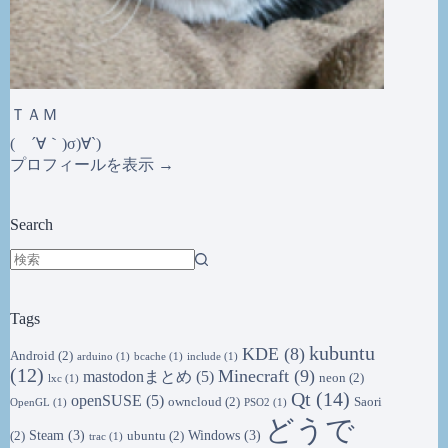
ＴＡＭ
( ´∀｀)σ)∀`)
プロフィールを表示 →
Search
結
果
Tags
な
し
kubuntu
KDE
(8)
Android
(2)
arduino
(1)
bcache
(1)
include
(1)
(12)
Minecraft
(9)
mastodonまとめ
(5)
neon
(2)
lxc
(1)
Qt
(14)
openSUSE
(5)
owncloud
(2)
Saori
OpenGL
(1)
PSO2
(1)
どうで
Steam
(3)
Windows
(3)
(2)
ubuntu
(2)
trac
(1)