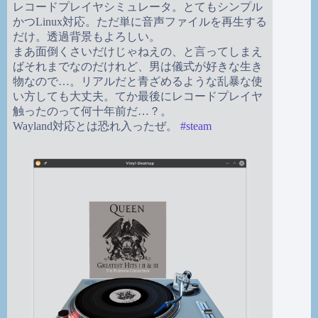
レコードプレイヤシミュレータ。とてもシンプル
かつLinux対応。ただ単に音声ファイルを再生する
だけ。透過背景もよろしい。
まあ面倒くさいだけじゃねえの、と言ってしまえ
ばそれまでなのだけれど、男は儀式が好きな生き
物なので…。リアルだと青ざめるような乱暴な使
い方しても大丈夫。てか最後にレコードプレイヤ
触ったのって何十年前だ…？。
Wayland対応とは恐れ入ったぜ。
#
steam