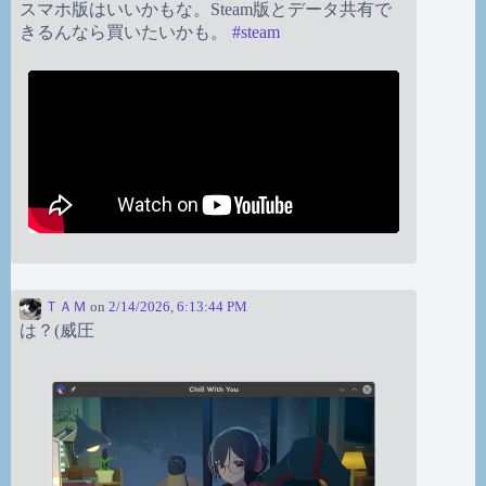
スマホ版はいいかもな。Steam版とデータ共有で
きるんなら買いたいかも。
#
steam
ＴＡＭ
on
2/14/2026, 6:13:44 PM
は？(威圧