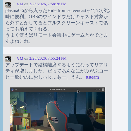
ＴＡＭ
on
2/25/2026, 7:58:26 PM
plasma6.6から入ったHide from screencastってのが地
味に便利。OBSのウインドウだけキャスト対象か
ら外すとかしてるとフルスクリーンキャストであ
っても消えてくれる。
うまく使えばリモート会議中にゲームとかできま
すよねこれ。
ＴＡＭ
on
2/25/2026, 7:55:24 PM
アップデートで結構離席するようになってリアリ
ティが増しました。だってあんなにがぶがぶコー
ヒー飲むのにおしっｋ…あー、うん。
#
steam