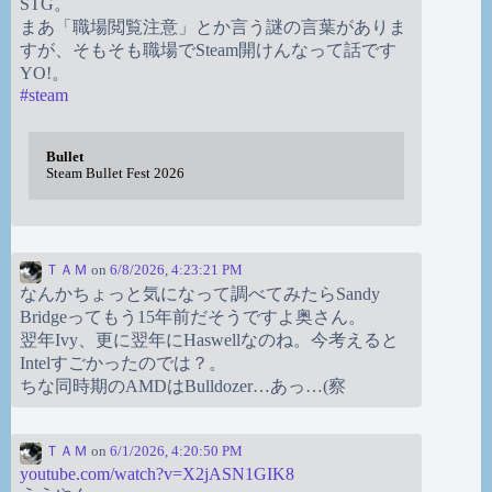
STG。
まあ「職場閲覧注意」とか言う謎の言葉がありま
すが、そもそも職場でSteam開けんなって話です
YO!。
#
steam
Bullet
Steam Bullet Fest 2026
ＴＡＭ
on
6/8/2026, 4:23:21 PM
なんかちょっと気になって調べてみたらSandy
Bridgeってもう15年前だそうですよ奥さん。
翌年Ivy、更に翌年にHaswellなのね。今考えると
Intelすごかったのでは？。
ちな同時期のAMDはBulldozer…あっ…(察
ＴＡＭ
on
6/1/2026, 4:20:50 PM
youtube.com/watch?v=X2jASN1GIK8