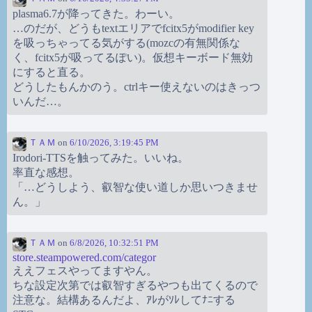
plasma6.7が降ってきた。わーい。
…のだが、どうもtextエリアでfcitx5がmodifier key
を吸っちゃってる気がする(mozcの有無関係な
く、fcitx5が吸ってるぽい)。仮想キーボード無効
にすると直る。
どうしたもんかのう。ctrlキー使えないのはきっつ
いんだ…。
ＴＡＭ
on
6/10/2026, 3:19:45 PM
Irodori-TTSを触ってみた。いいね。
率直な感想。
「…どうしよう、叡智な使い道しか思いつきませ
ん。」
ＴＡＭ
on
6/8/2026, 10:32:51 PM
store.steampowered.com/categor
ええフェスやってますやん。
ちな設定次第では叡智すぎるやつも出てくるので
注意な。結構あるんだよ、ｱﾚがｿﾚしてﾅﾆする