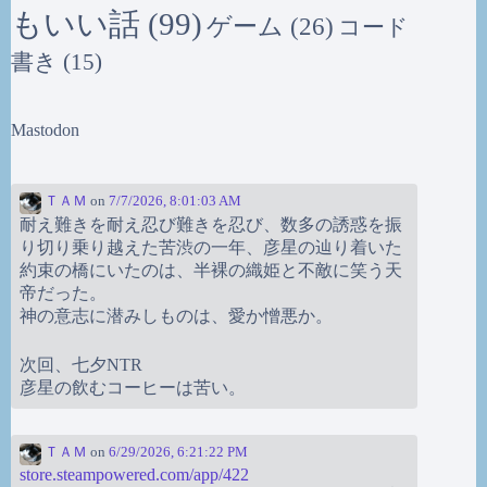
もいい話
(99)
ゲーム
(26)
コード
書き
(15)
Mastodon
ＴＡＭ
on
7/7/2026, 8:01:03 AM
耐え難きを耐え忍び難きを忍び、数多の誘惑を振
り切り乗り越えた苦渋の一年、彦星の辿り着いた
約束の橋にいたのは、半裸の織姫と不敵に笑う天
帝だった。
神の意志に潜みしものは、愛か憎悪か。
次回、七夕NTR
彦星の飲むコーヒーは苦い。
ＴＡＭ
on
6/29/2026, 6:21:22 PM
store.steampowered.com/app/422