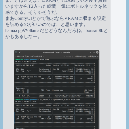
ま、とは言えよ、DRAMとVRAMじゃ速度全然違
いますからT2入った瞬間一気にボトルネックを体
感できる。そりゃそうだ。
まあComfyUIとかで遊ぶならVRAMに収まる設定
を詰めるのがいいのでは、と思います。
llama.cppやollamaだとどうなんだろね。bonsai-8bと
かもあるしなー。