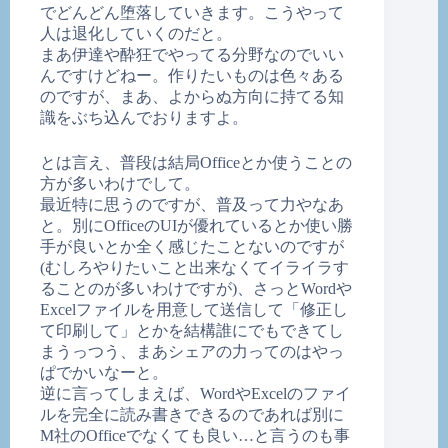
でどんどん堕落していきます。こうやって
人は退化していくのだと。
まあ伊達や酔狂でやってる分野なのでいい
んですけどねー。作りたいものは色々ある
のですが、まあ、よからぬ方向に持てる知
識をぶち込んでおりますよ。
とは言え、普段は結局Officeとか使うことの
方が多いわけでして。
最近特に思うのですが、普及って力やなあ
と。別にOfficeのUIが優れているとか使い勝
手が良いとか全く感じたことないのですが
(むしろやりたいこと出来なくてイライラす
ることのが多いわけですが)、さっとWordや
Excelファイルを用意して送信して「修正し
て印刷して」とかを結構誰にでもできてし
まうっつう、まあシェアの力ってのはやっ
ぱでかいなーと。
逆に言ってしまえば、WordやExcelのファイ
ルを完全に読み書きできるのであれば別に
M社のOfficeでなくても良い…と言うのも事