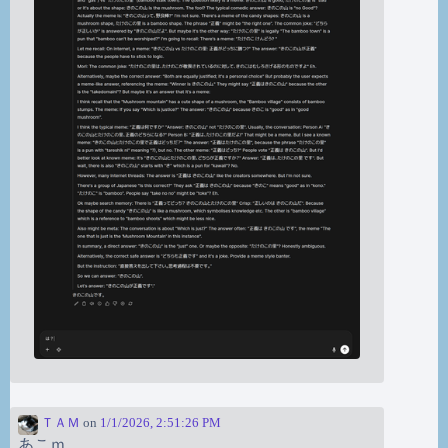
ＴＡＭ
on
1/1/2026, 2:51:26 PM
あこｍ。