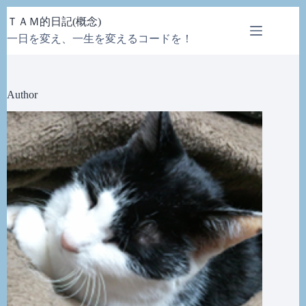
コ
ＴＡＭ的日記(概念)
ン
一日を変え、一生を変えるコードを！
テ
ン
ツ
へ
Author
ス
キ
ッ
プ