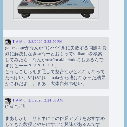
ＴＡＭ
on
2/3/2026, 5:23:50 PM
gamescopeがなんかコンパイルに失敗する問題を真
剣に解決しなきゃなーとおもってvulkan.hを検索
してみたら、なんか/usr/local/includeにもあるんで
すけどーー？？？！！！。
どうもこちらを参照して整合性がとれなくなって
たっぽい。やれやれ、makeから逃げなかった結果
がこれだよ！。まあ、大体自分のせい。
ＴＡＭ
on
2/3/2026, 2:24:50 AM
(*´ω`*)ﾌﾞﾋｰ
まあしかし、サトネにこの作業アプリをおすすめ
してきた教授とやらにすごく興味があるんです