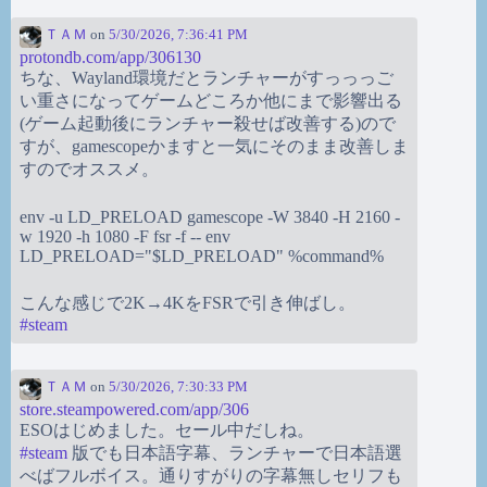
ＴＡＭ
on
5/30/2026, 7:36:41 PM
protondb.com/app/306130
ちな、Wayland環境だとランチャーがすっっっご
い重さになってゲームどころか他にまで影響出る
(ゲーム起動後にランチャー殺せば改善する)ので
すが、gamescopeかますと一気にそのまま改善しま
すのでオススメ。
env -u LD_PRELOAD gamescope -W 3840 -H 2160 -
w 1920 -h 1080 -F fsr -f -- env
LD_PRELOAD="$LD_PRELOAD" %command%
こんな感じで2K→4KをFSRで引き伸ばし。
#
steam
ＴＡＭ
on
5/30/2026, 7:30:33 PM
store.steampowered.com/app/306
ESOはじめました。セール中だしね。
#
steam
版でも日本語字幕、ランチャーで日本語選
べばフルボイス。通りすがりの字幕無しセリフも