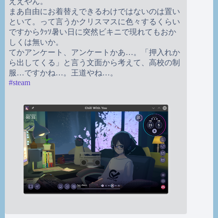
ええやん。
まあ自由にお着替えできるわけではないのは置い
といて。って言うかクリスマスに色々するくらい
ですからｸｯｿ暑い日に突然ビキニで現れてもおか
しくは無いか。
てかアンケート、アンケートかあ…。「押入れか
ら出してくる」と言う文面から考えて、高校の制
服…ですかね…。王道やね…。
#
steam