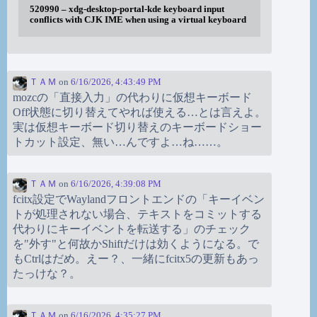
520990 – xdg-desktop-portal-kde keyboard input
conflicts with CJK IME when using a virtual keyboard
ＴＡＭ
on
6/16/2026, 4:43:49 PM
mozcの「直接入力」の代わりに仮想キーボード
Off状態に切り替えてやれば使える…とは言えよ。
実は仮想キーボード切り替えのキーボードショー
トカット設定、無い…んですよ…ね……。
ＴＡＭ
on
6/16/2026, 4:39:08 PM
fcitx設定でWaylandフロントエンドの「キーイベン
トが処理されない場合、テキストをコミットする
代わりにキーイベントを転送する」のチェック
を"外す"と何故かShiftだけは効くようになる。で
もCtrlはだめ。えー？、一緒にfcitx5の更新もあっ
たっけな？。
ＴＡＭ
on
6/16/2026, 4:35:27 PM