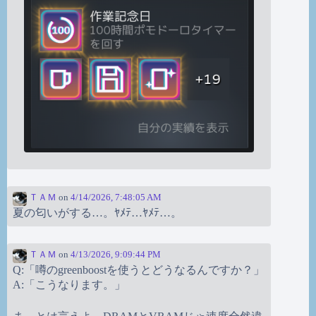
ＴＡＭ
on
4/14/2026, 7:48:05 AM
夏の匂いがする…。ﾔﾒﾃ…ﾔﾒﾃ…。
ＴＡＭ
on
4/13/2026, 9:09:44 PM
Q:「噂のgreenboostを使うとどうなるんですか？」
A:「こうなります。」