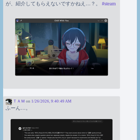
が、紹介してもらえないですかねえ…？。
#
steam
ＴＡＭ
on
1/26/2026, 9:40:49 AM
ふーん…。