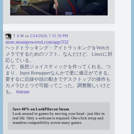
ＴＡＭ
on
2/24/2026, 7:31:50 PM
store.steampowered.com/app/332
ヘッドトラッキング・アイトラッキングをWebカ
メラでするためのソフト。なんだけど、Linuxに対
応している。
んで、仮想ジョイスティックを作ってくれる。つ
まり、Input Remapperなんかで更に修正ができる。
要するに目線や頭の動きでデスクトップの操作も
カメラひとつで可能ってこった。調整難しいけど
も。
#
steam
Save 40% on LookPilot on Steam
Look around in games by moving your head - just like in
real life. Only a webcam is required. One-click setup and
seamless compatibility across many games.