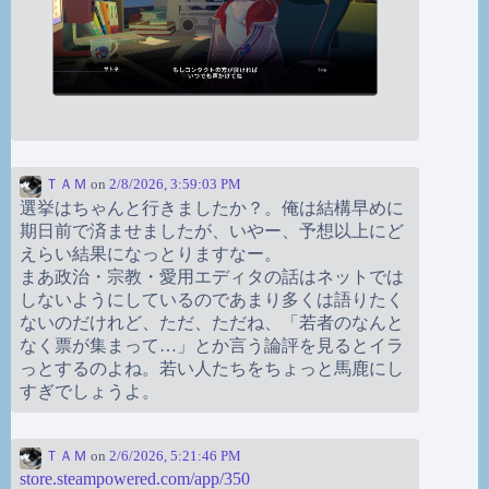
ＴＡＭ
on
2/8/2026, 3:59:03 PM
選挙はちゃんと行きましたか？。俺は結構早めに
期日前で済ませましたが、いやー、予想以上にど
えらい結果になっとりますなー。
まあ政治・宗教・愛用エディタの話はネットでは
しないようにしているのであまり多くは語りたく
ないのだけれど、ただ、ただね、「若者のなんと
なく票が集まって…」とか言う論評を見るとイラ
っとするのよね。若い人たちをちょっと馬鹿にし
すぎでしょうよ。
ＴＡＭ
on
2/6/2026, 5:21:46 PM
store.steampowered.com/app/350