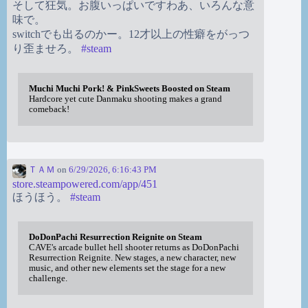
そして狂気。お腹いっぱいですわあ、いろんな意
味で。
switchでも出るのかー。12才以上の性癖をがっつ
り歪ませろ。
#
steam
Muchi Muchi Pork! & PinkSweets Boosted on Steam
Hardcore yet cute Danmaku shooting makes a grand
comeback!
ＴＡＭ
on
6/29/2026, 6:16:43 PM
store.steampowered.com/app/451
ほうほう。
#
steam
DoDonPachi Resurrection Reignite on Steam
CAVE's arcade bullet hell shooter returns as DoDonPachi
Resurrection Reignite. New stages, a new character, new
music, and other new elements set the stage for a new
challenge.