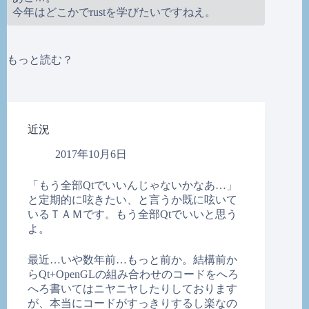
今年はどこかでrustを学びたいですねえ。
もっと読む？
近況
2017年10月6日
「もう全部Qtでいいんじゃないかなあ…」
と定期的に呟きたい、と言うか既に呟いて
いるＴＡＭです。もう全部Qtでいいと思う
よ。
最近…いや数年前…もっと前か。結構前か
らQt+OpenGLの組み合わせのコードをへろ
へろ書いてはニヤニヤしたりしております
が、本当にコードがすっきりするし楽なの