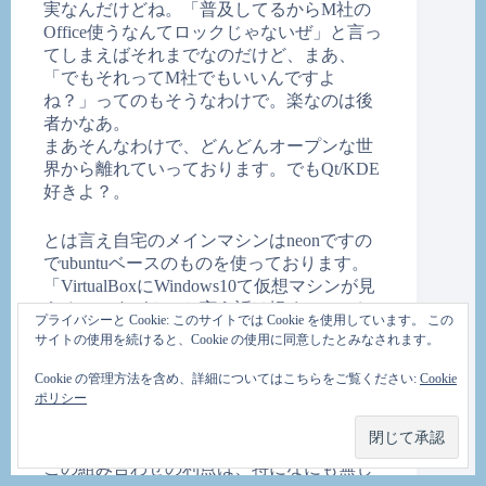
実なんだけどね。「普及してるからM社の
Office使うなんてロックじゃないぜ」と言っ
てしまえばそれまでなのだけど、まあ、
「でもそれってM社でもいいんですよ
ね？」ってのもそうなわけで。楽なのは後
者かなあ。
まあそんなわけで、どんどんオープンな世
界から離れていっております。でもQt/KDE
好きよ？。
とは言え自宅のメインマシンはneonですの
でubuntuベースのものを使っております。
「VirtualBoxにWindows10て仮想マシンが見
えるのですが？」と言う話は軽くスルーし
プライバシーと Cookie: このサイトでは Cookie を使用しています。 この
つつ。
サイトの使用を続けると、Cookie の使用に同意したとみなされます。
そう言えばグラフィックドライバ周り、
AMDのカード使ってると色々と選択がある
Cookie の管理方法を含め、詳細についてはこちらをご覧ください:
Cookie
のですが、現状kernel4.10にamdgpu-proの
ポリシー
dkms、その上でMesa17.3を使うと言う組み
合わせにしばらく落ち着いております。
この組み合わせの利点は、特になにも無し