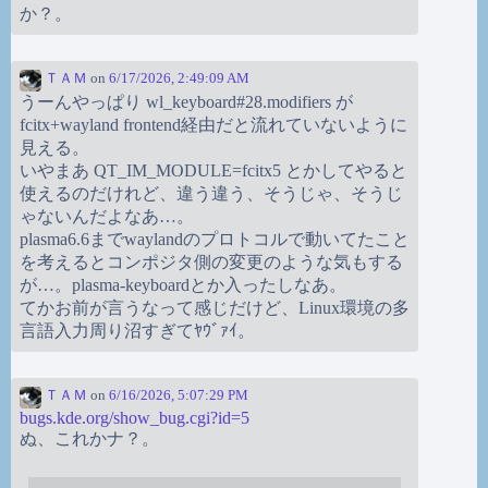
か？。
ＴＡＭ
on
6/17/2026, 2:49:09 AM
うーんやっぱり wl_keyboard#28.modifiers が
fcitx+wayland frontend経由だと流れていないように
見える。
いやまあ QT_IM_MODULE=fcitx5 とかしてやると
使えるのだけれど、違う違う、そうじゃ、そうじ
ゃないんだよなあ…。
plasma6.6までwaylandのプロトコルで動いてたこと
を考えるとコンポジタ側の変更のような気もする
が…。plasma-keyboardとか入ったしなあ。
てかお前が言うなって感じだけど、Linux環境の多
言語入力周り沼すぎてﾔｳﾞｧｲ。
ＴＡＭ
on
6/16/2026, 5:07:29 PM
bugs.kde.org/show_bug.cgi?id=5
ぬ、これかナ？。