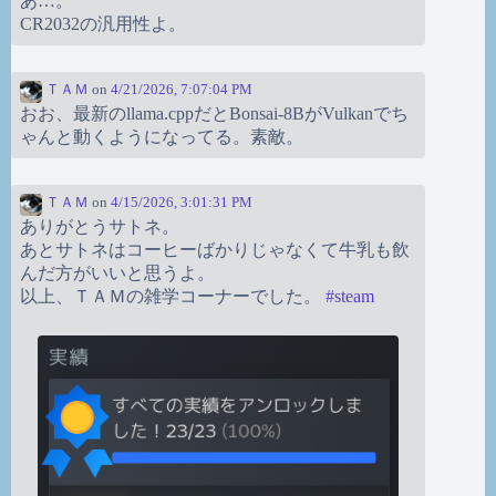
あ…。
CR2032の汎用性よ。
ＴＡＭ
on
4/21/2026, 7:07:04 PM
おお、最新のllama.cppだとBonsai-8BがVulkanでち
ゃんと動くようになってる。素敵。
ＴＡＭ
on
4/15/2026, 3:01:31 PM
ありがとうサトネ。
あとサトネはコーヒーばかりじゃなくて牛乳も飲
んだ方がいいと思うよ。
以上、ＴＡＭの雑学コーナーでした。
#
steam