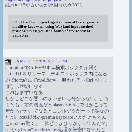
結局fcitx5が古いのが原因なのかYO!。
520566 – Ubuntu-packaged version of Fcitx ignores
modifier keys when using Wayland input-method
protocol unless you set a bunch of environment
variables
ＴＡＭ
on
6/17/2026, 5:55:56 PM
chromiumでCtrl+F押す→検索ボックスが開く
→Ctrl+Fをリリース→テキストボックス内になる
のでfcitx経由でmodifierキー吸われる→Ctrl押しっ
ぱなし状態になる。
これはまずいなあ。
しかしどこが悪いのかいまいち分からない。少な
くとも手前の環境だとplasma6.6.5までは起こって
無かったが、てなるとコンポジタがーって話なの
だが、fcitx以外のplasma keyboardとかだとちゃん
とmodifier動く。一体どこがひっかかってんだ？。
6.7からkwinのmodifier key処理が厳密になったと