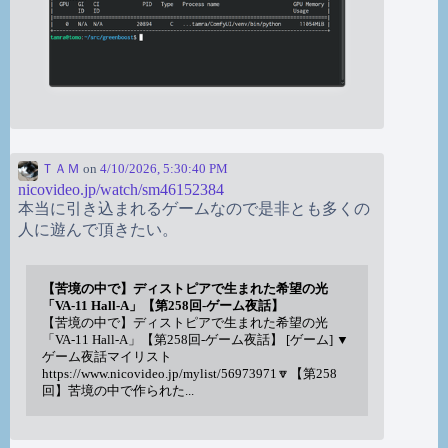
ＴＡＭ
on
4/10/2026, 5:30:40 PM
nicovideo.jp/watch/sm46152384
本当に引き込まれるゲームなので是非とも多くの
人に遊んで頂きたい。
【苦境の中で】ディストピアで生まれた希望の光
「VA-11 Hall-A」【第258回-ゲーム夜話】
【苦境の中で】ディストピアで生まれた希望の光
「VA-11 Hall-A」【第258回-ゲーム夜話】 [ゲーム] ▼
ゲーム夜話マイリスト
https://www.nicovideo.jp/mylist/56973971🔽【第258
回】苦境の中で作られた...