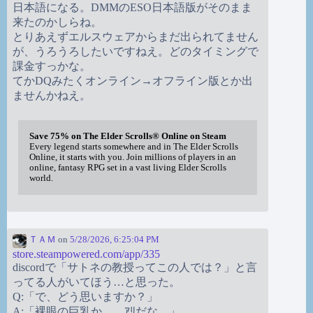
日本語になる。DMMのESO日本語版がそのまま
来たのかしらね。
とりあえずエルスウェアからまだ出られてません
が、うろうろしたいですねえ。どのタイミングで
課金すっかな。
てかDQみたくオンライン→オフライン版とか出
ませんかねえ。
Save 75% on The Elder Scrolls® Online on Steam
Every legend starts somewhere and in The Elder Scrolls
Online, it starts with you. Join millions of players in an
online, fantasy RPG set in a vast living Elder Scrolls
world.
ＴＡＭ
on
5/28/2026, 6:25:04 PM
store.steampowered.com/app/335
discordで「サトネの教授ってこの人では？」と言
ってる人がいてほう…と思った。
Q:「で、どう思いますか？」
A:「裸眼の巨乳か。…ｱﾘだな。」