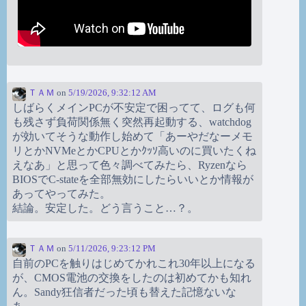
ＴＡＭ
on
5/19/2026, 9:32:12 AM
しばらくメインPCが不安定で困ってて、ログも何
も残さず負荷関係無く突然再起動する、watchdog
が効いてそうな動作し始めて「あーやだなーメモ
リとかNVMeとかCPUとかｸｯｿ高いのに買いたくね
えなあ」と思って色々調べてみたら、Ryzenなら
BIOSでC-stateを全部無効にしたらいいとか情報が
あってやってみた。
結論。安定した。どう言うこと…？。
ＴＡＭ
on
5/11/2026, 9:23:12 PM
自前のPCを触りはじめてかれこれ30年以上になる
が、CMOS電池の交換をしたのは初めてかも知れ
ん。Sandy狂信者だった頃も替えた記憶ないな